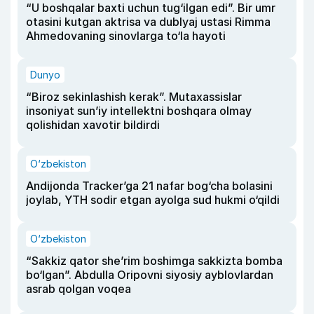
“U boshqalar baxti uchun tug‘ilgan edi”. Bir umr
otasini kutgan aktrisa va dublyaj ustasi Rimma
Ahmedovaning sinovlarga to‘la hayoti
Dunyo
“Biroz sekinlashish kerak”. Mutaxassislar
insoniyat sun’iy intellektni boshqara olmay
qolishidan xavotir bildirdi
O‘zbekiston
Andijonda Tracker’ga 21 nafar bog‘cha bolasini
joylab, YTH sodir etgan ayolga sud hukmi o‘qildi
O‘zbekiston
“Sakkiz qator she’rim boshimga sakkizta bomba
bo‘lgan”. Abdulla Oripovni siyosiy ayblovlardan
asrab qolgan voqea