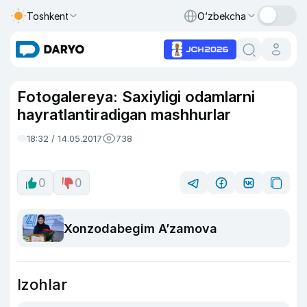
Toshkent
O‘zbekcha
Fotogalereya: Saxiyligi odamlarni
hayratlantiradigan mashhurlar
18:32 / 14.05.2017
738
0
0
Xonzodabegim A’zamova
Izohlar