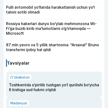
Pulli avtomobil yo‘llarida harakatlanish uchun yo‘l
taloni sotib olinadi
Rossiya hakerlari dunyo bo‘ylab mehmonxona Wi-
Fi’ga buzib kirib ma’lumotlarni o‘g‘irlamoqda —
Microsoft
87 mln yevro va 5 yillik shartnoma: “Arsenal” Bruno
transferini ijobiy hal qildi
Tavsiyalar
O‘zbekiston
Toshkentda o‘pirilib tushgan yo‘l qurilishi bo‘yicha
6 kishiga sud hukmi o‘qildi
Madaniyat