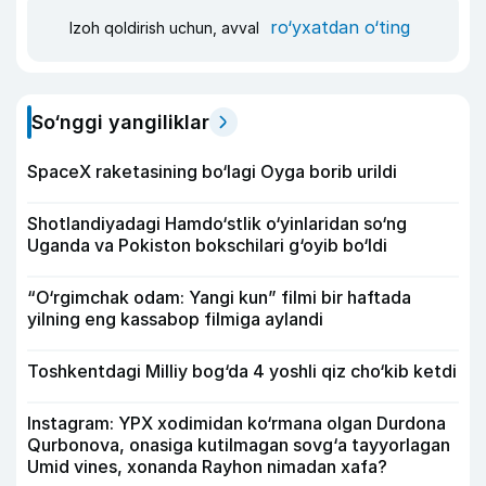
ro‘yxatdan o‘ting
Izoh qoldirish uchun, avval
So‘nggi yangiliklar
SpaceX raketasining bo‘lagi Oyga borib urildi
Shotlandiyadagi Hamdo‘stlik o‘yinlaridan so‘ng
Uganda va Pokiston bokschilari g‘oyib bo‘ldi
“O‘rgimchak odam: Yangi kun” filmi bir haftada
yilning eng kassabop filmiga aylandi
Toshkentdagi Milliy bog‘da 4 yoshli qiz cho‘kib ketdi
Instagram: YPX xodimidan ko‘rmana olgan Durdona
Qurbonova, onasiga kutilmagan sovg‘a tayyorlagan
Umid vines, xonanda Rayhon nimadan xafa?