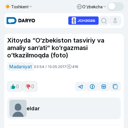
Toshkent
O‘zbekcha
Xitoyda “O‘zbekiston tasviriy va
amaliy san’ati” ko‘rgazmasi
o‘tkazilmoqda (foto)
Madaniyat
03:54 / 13.05.2017
416
0
0
eldar