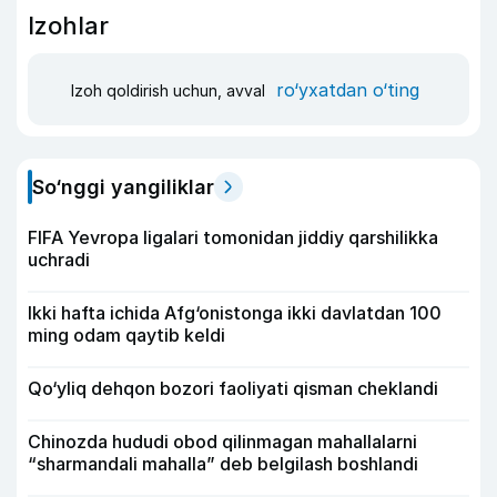
Izohlar
ro‘yxatdan o‘ting
Izoh qoldirish uchun, avval
So‘nggi yangiliklar
FIFA Yevropa ligalari tomonidan jiddiy qarshilikka
uchradi
Ikki hafta ichida Afg‘onistonga ikki davlatdan 100
ming odam qaytib keldi
Qo‘yliq dehqon bozori faoliyati qisman cheklandi
Chinozda hududi obod qilinmagan mahallalarni
“sharmandali mahalla” deb belgilash boshlandi