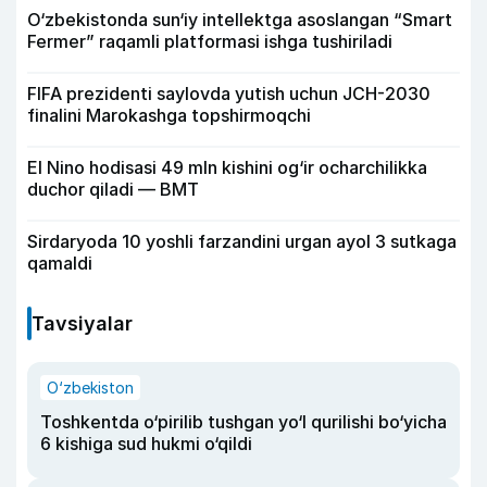
O‘zbekistonda sun‘iy intellektga asoslangan “Smart
Fermer” raqamli platformasi ishga tushiriladi
FIFA prezidenti saylovda yutish uchun JCH-2030
finalini Marokashga topshirmoqchi
El Nino hodisasi 49 mln kishini og‘ir ocharchilikka
duchor qiladi — BMT
Sirdaryoda 10 yoshli farzandini urgan ayol 3 sutkaga
qamaldi
Tavsiyalar
O‘zbekiston
Toshkentda o‘pirilib tushgan yo‘l qurilishi bo‘yicha
6 kishiga sud hukmi o‘qildi