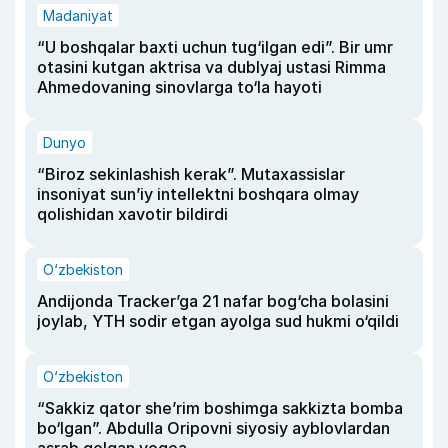
Madaniyat
“U boshqalar baxti uchun tug‘ilgan edi”. Bir umr
otasini kutgan aktrisa va dublyaj ustasi Rimma
Ahmedovaning sinovlarga to‘la hayoti
Dunyo
“Biroz sekinlashish kerak”. Mutaxassislar
insoniyat sun’iy intellektni boshqara olmay
qolishidan xavotir bildirdi
O‘zbekiston
Andijonda Tracker’ga 21 nafar bog‘cha bolasini
joylab, YTH sodir etgan ayolga sud hukmi o‘qildi
O‘zbekiston
“Sakkiz qator she’rim boshimga sakkizta bomba
bo‘lgan”. Abdulla Oripovni siyosiy ayblovlardan