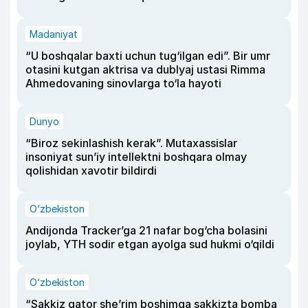
Madaniyat
“U boshqalar baxti uchun tug‘ilgan edi”. Bir umr
otasini kutgan aktrisa va dublyaj ustasi Rimma
Ahmedovaning sinovlarga to‘la hayoti
Dunyo
“Biroz sekinlashish kerak”. Mutaxassislar
insoniyat sun’iy intellektni boshqara olmay
qolishidan xavotir bildirdi
O‘zbekiston
Andijonda Tracker’ga 21 nafar bog‘cha bolasini
joylab, YTH sodir etgan ayolga sud hukmi o‘qildi
O‘zbekiston
“Sakkiz qator she’rim boshimga sakkizta bomba