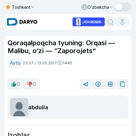
Toshkent
O‘zbekcha
Qoraqalpoqcha tyuning: Orqasi —
Malibu, o‘zi — “Zaporojets”
Avto
23:37 / 13.05.2017
1445
0
0
abdulla
Izohlar