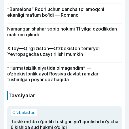
“Barselona” Rodri uchun qancha to‘lamoqchi
ekanligi ma’lum bo‘ldi — Romano
Namangan shahar sobiq hokimi 11 yilga ozodlikdan
mahrum qilindi
Xitoy—Qirg‘iziston—O‘zbekiston temiryo‘li
Yevropagacha uzaytirilishi mumkin
“Hurmatsizlik niyatida olmagandim” —
o‘zbekistonlik ayol Rossiya davlat ramzlari
tushirilgan poyandoz haqida
Tavsiyalar
O‘zbekiston
Toshkentda o‘pirilib tushgan yo‘l qurilishi bo‘yicha
6 kishiga sud hukmi o‘qildi