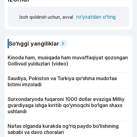
ro‘yxatdan o‘ting
Izoh qoldirish uchun, avval
So‘nggi yangiliklar
Kinoda ham, musiqada ham muvaffaqiyat qozongan
Gollivud yulduzlari (video)
Saudiya, Pokiston va Turkiya qo‘shma mudofaa
bitimi imzoladi
Surxondaryoda fuqaroni 1000 dollar evaziga Milliy
gvardiyaga ishga kiritib qo‘ymoqchi bo‘lgan shaxs
ushlandi
Nafas olganda kurakda og‘riq paydo bo‘lishining
sababi va davo choralari