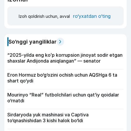
ro‘yxatdan o‘ting
Izoh qoldirish uchun, avval
So‘nggi yangiliklar
“2025-yilda eng koʻp korrupsion jinoyat sodir etgan
shaxslar Andijonda aniqlangan” — senator
Eron Hormuz bo‘g‘ozini ochish uchun AQSHga 6 ta
shart qo‘ydi
Mourinyo “Real” futbolchilari uchun qat’iy qoidalar
o‘rnatdi
Sirdaryoda yuk mashinasi va Captiva
to‘qnashishidan 3 kishi halok bo‘ldi