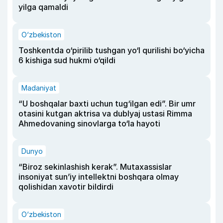
yilga qamaldi
O‘zbekiston
Toshkentda o‘pirilib tushgan yo‘l qurilishi bo‘yicha
6 kishiga sud hukmi o‘qildi
Madaniyat
“U boshqalar baxti uchun tug‘ilgan edi”. Bir umr
otasini kutgan aktrisa va dublyaj ustasi Rimma
Ahmedovaning sinovlarga to‘la hayoti
Dunyo
“Biroz sekinlashish kerak”. Mutaxassislar
insoniyat sun’iy intellektni boshqara olmay
qolishidan xavotir bildirdi
O‘zbekiston