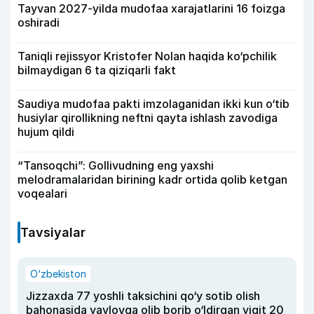
Tayvan 2027-yilda mudofaa xarajatlarini 16 foizga
oshiradi
Taniqli rejissyor Kristofer Nolan haqida ko‘pchilik
bilmaydigan 6 ta qiziqarli fakt
Saudiya mudofaa pakti imzolaganidan ikki kun o‘tib
husiylar qirollikning neftni qayta ishlash zavodiga
hujum qildi
“Tansoqchi”: Gollivudning eng yaxshi
melodramalaridan birining kadr ortida qolib ketgan
voqealari
Tavsiyalar
O‘zbekiston
Jizzaxda 77 yoshli taksichini qo‘y sotib olish
bahonasida yaylovga olib borib o‘ldirgan yigit 20