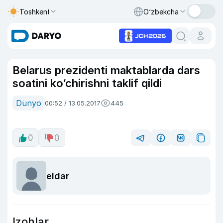
Toshkent
O‘zbekcha
Belarus prezidenti maktablarda dars
soatini ko‘chirishni taklif qildi
Dunyo
00:52 / 13.05.2017
445
0
0
eldar
Izohlar