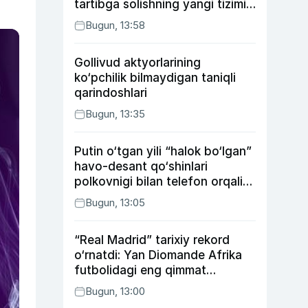
tartibga solishning yangi tizimi
joriy etildi
Bugun, 13:58
Gollivud aktyorlarining
ko‘pchilik bilmaydigan taniqli
qarindoshlari
Bugun, 13:35
Putin o‘tgan yili “halok bo‘lgan”
havo-desant qo‘shinlari
polkovnigi bilan telefon orqali
suhbatlashdi
Bugun, 13:05
“Real Madrid” tarixiy rekord
o‘rnatdi: Yan Diomande Afrika
futbolidagi eng qimmat
transferga aylandi
Bugun, 13:00