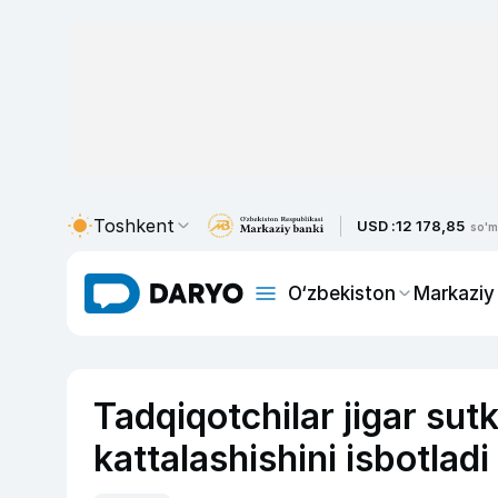
Toshkent
USD :
12 178,85
so'm
O‘zbekiston
Markaziy
Tadqiqotchilar jigar su
kattalashishini isbotladi