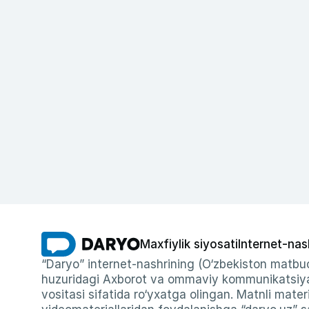
Maxfiylik siyosati
Internet-nas
“Daryo” internet-nashrining (O‘zbekiston matbuo
huzuridagi Axborot va ommaviy kommunikatsiyal
vositasi sifatida ro‘yxatga olingan. Matnli materi