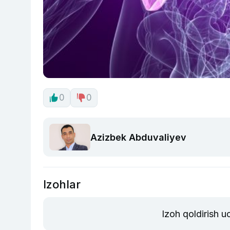
0
0
Azizbek Abduvaliyev
Izohlar
Izoh qoldirish 