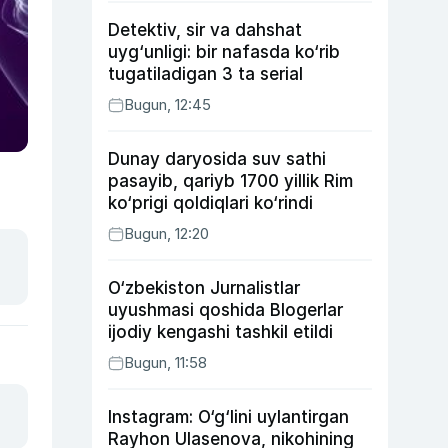
Detektiv, sir va dahshat
uyg‘unligi: bir nafasda ko‘rib
tugatiladigan 3 ta serial
Bugun, 12:45
Dunay daryosida suv sathi
pasayib, qariyb 1700 yillik Rim
ko‘prigi qoldiqlari ko‘rindi
Bugun, 12:20
O‘zbekiston Jurnalistlar
uyushmasi qoshida Blogerlar
ijodiy kengashi tashkil etildi
Bugun, 11:58
Instagram: O‘g‘lini uylantirgan
Rayhon Ulasenova, nikohining