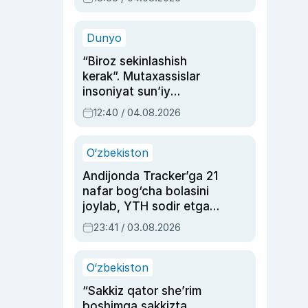
Ahmedovaning
sinovlarga to‘la hayoti
Dunyo
“Biroz sekinlashish
kerak”. Mutaxassislar
insoniyat sun’iy
intellektni boshqara
12:40 / 04.08.2026
olmay qolishidan xavotir
bildirdi
O‘zbekiston
Andijonda Tracker’ga 21
nafar bog‘cha bolasini
joylab, YTH sodir etgan
ayolga sud hukmi o‘qildi
23:41 / 03.08.2026
O‘zbekiston
“Sakkiz qator she’rim
boshimga sakkizta