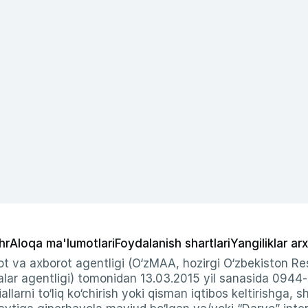
hr
Aloqa ma'lumotlari
Foydalanish shartlari
Yangiliklar arx
t va axborot agentligi (O‘zMAA, hozirgi O‘zbekiston Res
ar agentligi) tomonidan 13.03.2015 yil sanasida 0944
allarni to‘liq ko‘chirish yoki qisman iqtibos keltirishga, 