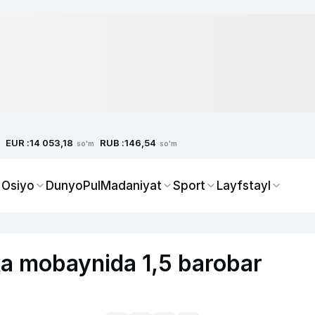
EUR :
RUB :
14 053,18
146,54
so'm
so'm
 Osiyo
Dunyo
Pul
Madaniyat
Sport
Layfstayl
tka mobaynida 1,5 barobar