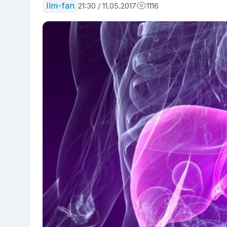
Ilm-fan
21:30 / 11.05.2017
1116