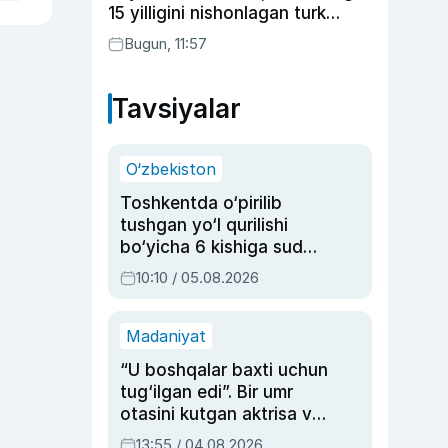
15 yilligini nishonlagan turk
aktyorlari va Kamelot qasriga
Bugun, 11:57
sayohat qilgan Zebo Rahimova
Tavsiyalar
O‘zbekiston
Toshkentda o‘pirilib
tushgan yo‘l qurilishi
bo‘yicha 6 kishiga sud
hukmi o‘qildi
10:10 / 05.08.2026
Madaniyat
“U boshqalar baxti uchun
tug‘ilgan edi”. Bir umr
otasini kutgan aktrisa va
dublyaj ustasi Rimma
13:55 / 04.08.2026