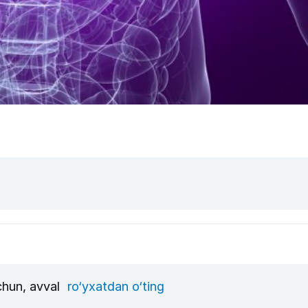
uchun, avval
ro‘yxatdan o‘ting