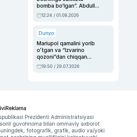
bomba bo‘lgan”. Abdulla
Oripovni siyosiy
12:24 / 01.08.2026
ayblovlardan asrab
qolgan voqea
Dunyo
Mariupol qamalini yorib
oʻtgan va “Izvarino
qozoni”dan chiqqan
qahramon — Ukraina
19:50 / 29.07.2026
armiyasi bosh
qoʻmondoni Drapatiy
haqida
ivi
Reklama
publikasi Prezidenti Administratsiyasi
-sonli guvohnoma bilan ommaviy axborot
shuningdek, fotografik, grafik, audio va/yoki