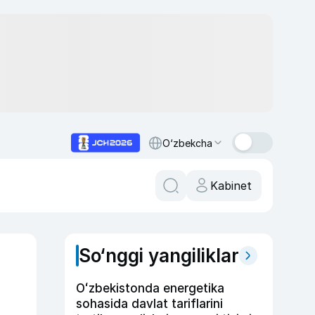
O‘zbekcha
Kabinet
So‘nggi yangiliklar
Oʻzbekistonda energetika
sohasida davlat tariflarini