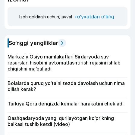
ro‘yxatdan o‘ting
Izoh qoldirish uchun, avval
So‘nggi yangiliklar
Markaziy Osiyo mamlakatlari Sirdaryoda suv
resurslari hisobini avtomatlashtirish rejasini ishlab
chiqishni ma’qulladi
Bolalarda quruq yo‘talni tezda davolash uchun nima
qilish kerak?
Turkiya Qora dengizda kemalar harakatini chekladi
Qashqadaryoda yangi qurilayotgan ko‘prikning
balkasi tushib ketdi (video)