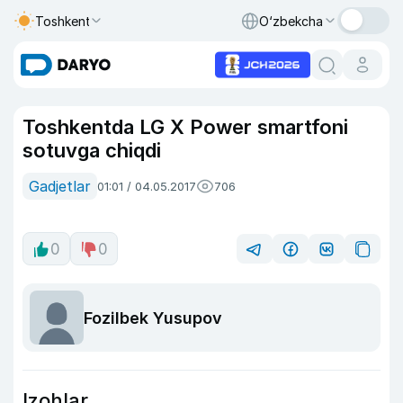
Toshkent
O‘zbekcha
Toshkentda LG X Power smartfoni
sotuvga chiqdi
Gadjetlar
01:01 / 04.05.2017
706
0
0
Fozilbek Yusupov
Izohlar