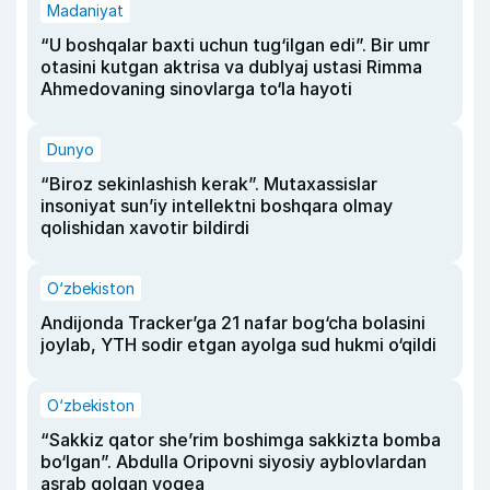
Madaniyat
“U boshqalar baxti uchun tug‘ilgan edi”. Bir umr
otasini kutgan aktrisa va dublyaj ustasi Rimma
Ahmedovaning sinovlarga to‘la hayoti
Dunyo
“Biroz sekinlashish kerak”. Mutaxassislar
insoniyat sun’iy intellektni boshqara olmay
qolishidan xavotir bildirdi
O‘zbekiston
Andijonda Tracker’ga 21 nafar bog‘cha bolasini
joylab, YTH sodir etgan ayolga sud hukmi o‘qildi
O‘zbekiston
“Sakkiz qator she’rim boshimga sakkizta bomba
bo‘lgan”. Abdulla Oripovni siyosiy ayblovlardan
asrab qolgan voqea