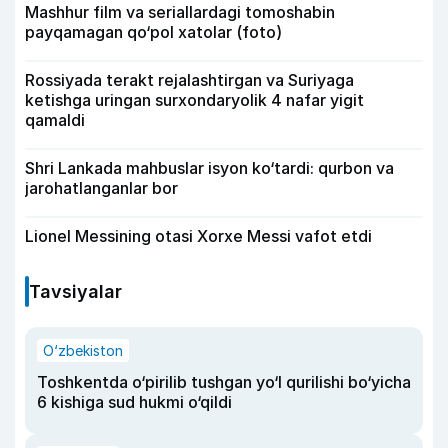
Mashhur film va seriallardagi tomoshabin
payqamagan qo‘pol xatolar (foto)
Rossiyada terakt rejalashtirgan va Suriyaga
ketishga uringan surxondaryolik 4 nafar yigit
qamaldi
Shri Lankada mahbuslar isyon ko‘tardi: qurbon va
jarohatlanganlar bor
Lionel Messining otasi Xorxe Messi vafot etdi
Tavsiyalar
O‘zbekiston
Toshkentda o‘pirilib tushgan yo‘l qurilishi bo‘yicha
6 kishiga sud hukmi o‘qildi