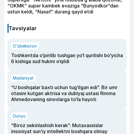
“OKMK” super kambek evaziga “Bunyodkor”dan
ustun keldi, “Nasaf” durang qayd etdi
Tavsiyalar
O‘zbekiston
Toshkentda o‘pirilib tushgan yo‘l qurilishi bo‘yicha
6 kishiga sud hukmi o‘qildi
Madaniyat
“U boshqalar baxti uchun tug‘ilgan edi”. Bir umr
otasini kutgan aktrisa va dublyaj ustasi Rimma
Ahmedovaning sinovlarga to‘la hayoti
Dunyo
“Biroz sekinlashish kerak”. Mutaxassislar
insoniyat sun’iy intellektni boshqara olmay