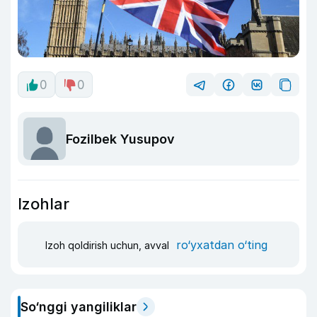
0
0
Fozilbek Yusupov
Izohlar
ro‘yxatdan o‘ting
Izoh qoldirish uchun, avval
So‘nggi yangiliklar