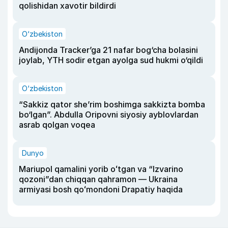
qolishidan xavotir bildirdi
O‘zbekiston
Andijonda Tracker’ga 21 nafar bog‘cha bolasini
joylab, YTH sodir etgan ayolga sud hukmi o‘qildi
O‘zbekiston
“Sakkiz qator she’rim boshimga sakkizta bomba
bo‘lgan”. Abdulla Oripovni siyosiy ayblovlardan
asrab qolgan voqea
Dunyo
Mariupol qamalini yorib oʻtgan va “Izvarino
qozoni”dan chiqqan qahramon — Ukraina
armiyasi bosh qoʻmondoni Drapatiy haqida