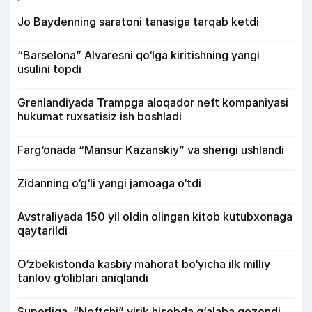
Jo Baydenning saratoni tanasiga tarqab ketdi
“Barselona” Alvaresni qo‘lga kiritishning yangi
usulini topdi
Grenlandiyada Trampga aloqador neft kompaniyasi
hukumat ruxsatisiz ish boshladi
Farg‘onada “Mansur Kazanskiy” va sherigi ushlandi
Zidanning o‘g‘li yangi jamoaga o‘tdi
Avstraliyada 150 yil oldin olingan kitob kutubxonaga
qaytarildi
O‘zbekistonda kasbiy mahorat bo‘yicha ilk milliy
tanlov g‘oliblari aniqlandi
Superliga. “Neftchi” yirik hisobda g‘alaba qozondi,