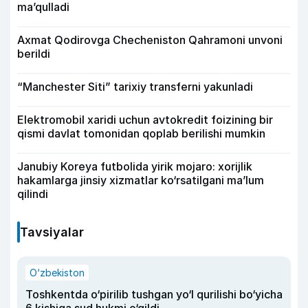
ma’qulladi
Axmat Qodirovga Checheniston Qahramoni unvoni
berildi
“Manchester Siti” tarixiy transferni yakunladi
Elektromobil xaridi uchun avtokredit foizining bir
qismi davlat tomonidan qoplab berilishi mumkin
Janubiy Koreya futbolida yirik mojaro: xorijlik
hakamlarga jinsiy xizmatlar ko‘rsatilgani ma’lum
qilindi
Tavsiyalar
O‘zbekiston
Toshkentda o‘pirilib tushgan yo‘l qurilishi bo‘yicha