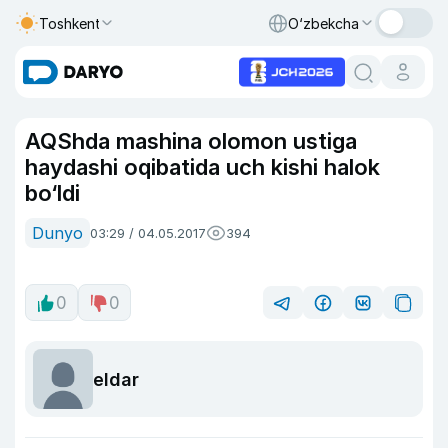
Toshkent
O‘zbekcha
AQShda mashina olomon ustiga
haydashi oqibatida uch kishi halok
bo‘ldi
Dunyo
03:29 / 04.05.2017
394
0
0
eldar