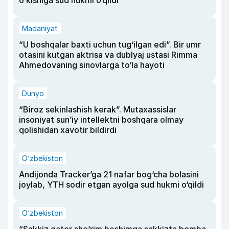
6 kishiga sud hukmi o‘qildi
Madaniyat
“U boshqalar baxti uchun tug‘ilgan edi”. Bir umr
otasini kutgan aktrisa va dublyaj ustasi Rimma
Ahmedovaning sinovlarga to‘la hayoti
Dunyo
“Biroz sekinlashish kerak”. Mutaxassislar
insoniyat sun’iy intellektni boshqara olmay
qolishidan xavotir bildirdi
O‘zbekiston
Andijonda Tracker’ga 21 nafar bog‘cha bolasini
joylab, YTH sodir etgan ayolga sud hukmi o‘qildi
O‘zbekiston