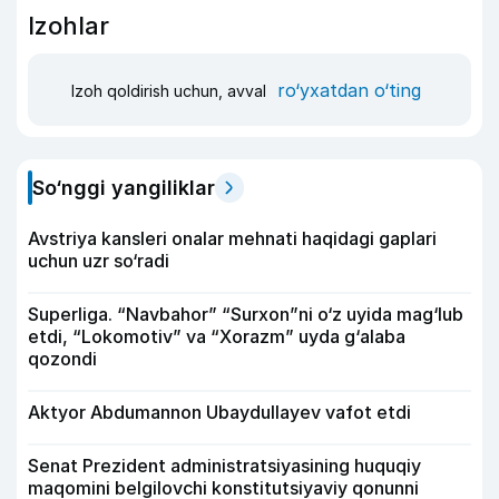
Izohlar
ro‘yxatdan o‘ting
Izoh qoldirish uchun, avval
So‘nggi yangiliklar
Avstriya kansleri onalar mehnati haqidagi gaplari
uchun uzr so‘radi
Superliga. “Navbahor” “Surxon”ni o‘z uyida mag‘lub
etdi, “Lokomotiv” va “Xorazm” uyda g‘alaba
qozondi
Aktyor Abdu­mannon Ubaydullayev vafot etdi
Senat Prezident administratsiyasining huquqiy
maqomini belgilovchi konstitutsiyaviy qonunni