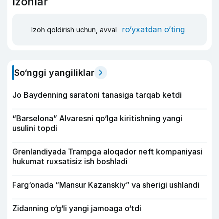
Izohlar
ro‘yxatdan o‘ting
Izoh qoldirish uchun, avval
So‘nggi yangiliklar
Jo Baydenning saratoni tanasiga tarqab ketdi
“Barselona” Alvaresni qo‘lga kiritishning yangi
usulini topdi
Grenlandiyada Trampga aloqador neft kompaniyasi
hukumat ruxsatisiz ish boshladi
Farg‘onada “Mansur Kazanskiy” va sherigi ushlandi
Zidanning o‘g‘li yangi jamoaga o‘tdi