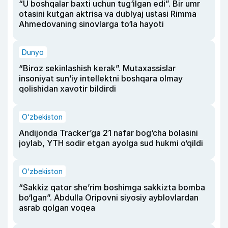
“U boshqalar baxti uchun tug‘ilgan edi”. Bir umr
otasini kutgan aktrisa va dublyaj ustasi Rimma
Ahmedovaning sinovlarga to‘la hayoti
Dunyo
“Biroz sekinlashish kerak”. Mutaxassislar
insoniyat sun’iy intellektni boshqara olmay
qolishidan xavotir bildirdi
O‘zbekiston
Andijonda Tracker’ga 21 nafar bog‘cha bolasini
joylab, YTH sodir etgan ayolga sud hukmi o‘qildi
O‘zbekiston
“Sakkiz qator she’rim boshimga sakkizta bomba
bo‘lgan”. Abdulla Oripovni siyosiy ayblovlardan
asrab qolgan voqea