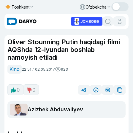
Toshkent
O‘zbekcha
Oliver Stounning Putin haqidagi filmi
AQShda 12-iyundan boshlab
namoyish etiladi
Kino
22:51 / 02.05.2017
923
0
0
Azizbek Abduvaliyev