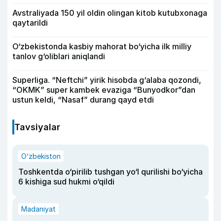
Avstraliyada 150 yil oldin olingan kitob kutubxonaga
qaytarildi
O‘zbekistonda kasbiy mahorat bo‘yicha ilk milliy
tanlov g‘oliblari aniqlandi
Superliga. “Neftchi” yirik hisobda g‘alaba qozondi,
“OKMK” super kambek evaziga “Bunyodkor”dan
ustun keldi, “Nasaf” durang qayd etdi
Tavsiyalar
O‘zbekiston
Toshkentda o‘pirilib tushgan yo‘l qurilishi bo‘yicha
6 kishiga sud hukmi o‘qildi
Madaniyat