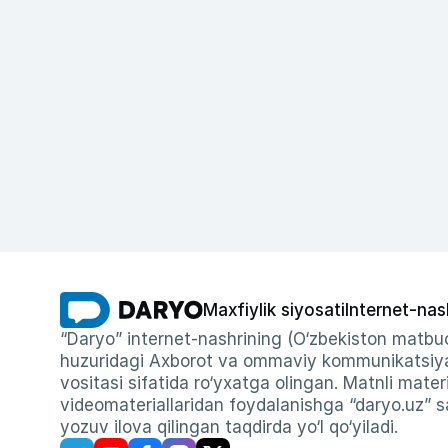
Maxfiylik siyosati
Internet-nas
“Daryo” internet-nashrining (O‘zbekiston matbuo
huzuridagi Axborot va ommaviy kommunikatsiyal
vositasi sifatida ro‘yxatga olingan. Matnli materi
videomateriallaridan foydalanishga “daryo.uz” sa
yozuv ilova qilingan taqdirda yo‘l qo‘yiladi.