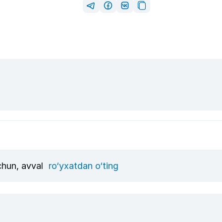
uchun, avval
ro‘yxatdan o‘ting