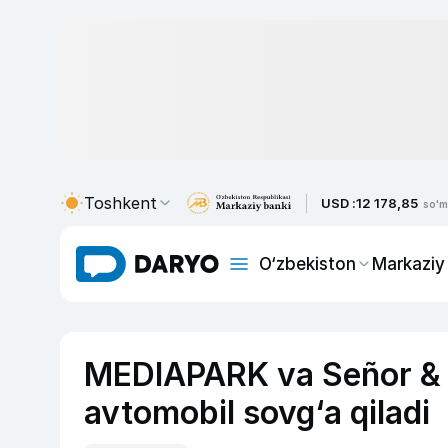
Toshkent
USD :
12 178,85
so'm
O‘zbekiston
Markaziy
MEDIAPARK va Señor & S
avtomobil sovg‘a qiladi