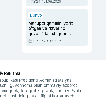
12:24 / 01.08.2026
ayblovlardan asrab
qolgan voqea
Dunyo
Mariupol qamalini yorib
oʻtgan va “Izvarino
qozoni”dan chiqqan
qahramon — Ukraina
19:50 / 29.07.2026
armiyasi bosh
qoʻmondoni Drapatiy
haqida
ivi
Reklama
publikasi Prezidenti Administratsiyasi
-sonli guvohnoma bilan ommaviy axborot
shuningdek, fotografik, grafik, audio va/yoki
et-nashrining muallifligini ko‘rsatuvchi