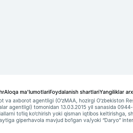
hr
Aloqa ma'lumotlari
Foydalanish shartlari
Yangiliklar arx
t va axborot agentligi (O‘zMAA, hozirgi O‘zbekiston Res
ar agentligi) tomonidan 13.03.2015 yil sanasida 0944
allarni to‘liq ko‘chirish yoki qisman iqtibos keltirishga, 
ytiga giperhavola mavjud bo‘lgan va/yoki “Daryo” intern