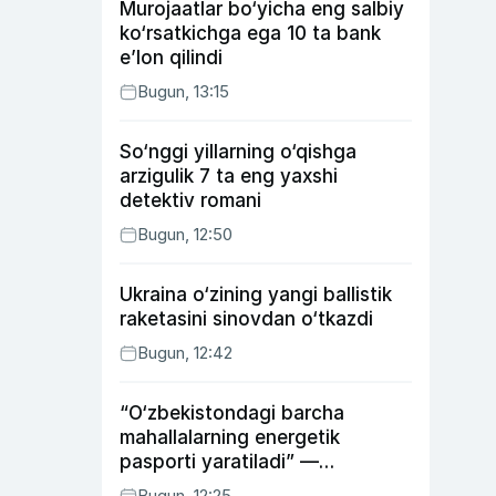
Murojaatlar bo‘yicha eng salbiy
ko‘rsatkichga ega 10 ta bank
e’lon qilindi
Bugun, 13:15
So‘nggi yillarning o‘qishga
arzigulik 7 ta eng yaxshi
detektiv romani
Bugun, 12:50
Ukraina o‘zining yangi ballistik
raketasini sinovdan o‘tkazdi
Bugun, 12:42
“O‘zbekistondagi barcha
mahallalarning energetik
pasporti yaratiladi” —
energetika vaziri
Bugun, 12:25