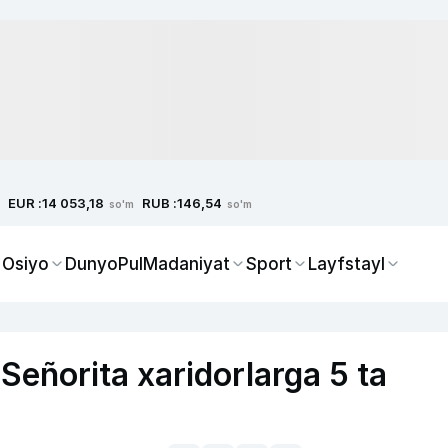
EUR :
RUB :
14 053,18
146,54
so'm
so'm
 Osiyo
Dunyo
Pul
Madaniyat
Sport
Layfstayl
eñorita xaridorlarga 5 ta