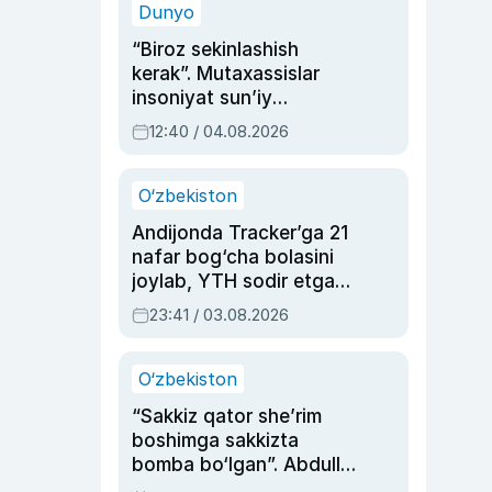
Dunyo
“Biroz sekinlashish
kerak”. Mutaxassislar
insoniyat sun’iy
intellektni boshqara
12:40 / 04.08.2026
olmay qolishidan xavotir
bildirdi
O‘zbekiston
Andijonda Tracker’ga 21
nafar bog‘cha bolasini
joylab, YTH sodir etgan
ayolga sud hukmi o‘qildi
23:41 / 03.08.2026
O‘zbekiston
“Sakkiz qator she’rim
boshimga sakkizta
bomba bo‘lgan”. Abdulla
Oripovni siyosiy