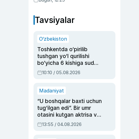
Tavsiyalar
O‘zbekiston
Toshkentda o‘pirilib
tushgan yo‘l qurilishi
bo‘yicha 6 kishiga sud
hukmi o‘qildi
10:10 / 05.08.2026
Madaniyat
“U boshqalar baxti uchun
tug‘ilgan edi”. Bir umr
otasini kutgan aktrisa va
dublyaj ustasi Rimma
13:55 / 04.08.2026
Ahmedovaning
sinovlarga to‘la hayoti