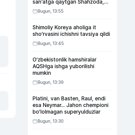
san’atga qaytgan Shahzoda,
yo‘lga asfalt yotqizgan
Bugun, 13:55
Jahongir Otajonov
Shimoliy Koreya aholiga it
sho‘rvasini ichishni tavsiya qildi
Bugun, 13:45
O‘zbekistonlik hamshiralar
AQSHga ishga yuborilishi
mumkin
Bugun, 13:39
Platini, van Basten, Raul, endi
esa Neymar... Jahon chempioni
bo‘lolmagan superyulduzlar
Bugun, 13:30