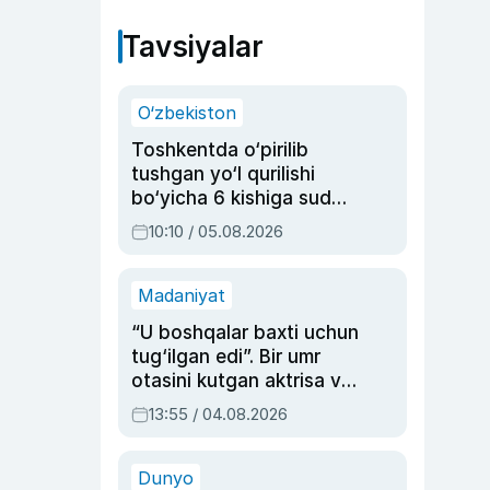
Tavsiyalar
O‘zbekiston
Toshkentda o‘pirilib
tushgan yo‘l qurilishi
bo‘yicha 6 kishiga sud
hukmi o‘qildi
10:10 / 05.08.2026
Madaniyat
“U boshqalar baxti uchun
tug‘ilgan edi”. Bir umr
otasini kutgan aktrisa va
dublyaj ustasi Rimma
13:55 / 04.08.2026
Ahmedovaning
sinovlarga to‘la hayoti
Dunyo