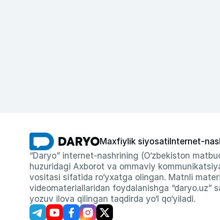
Maxfiylik siyosati
Internet-nas
“Daryo” internet-nashrining (O‘zbekiston matbuo
huzuridagi Axborot va ommaviy kommunikatsiyal
vositasi sifatida ro‘yxatga olingan. Matnli materi
videomateriallaridan foydalanishga “daryo.uz” sa
yozuv ilova qilingan taqdirda yo‘l qo‘yiladi.