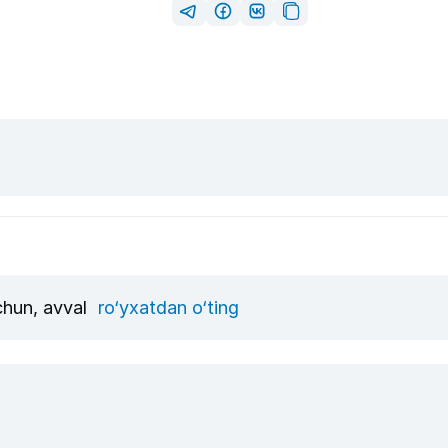
uchun, avval
ro‘yxatdan o‘ting