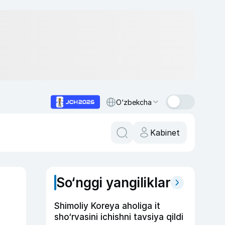
O‘zbekcha
Kabinet
So‘nggi yangiliklar
Shimoliy Koreya aholiga it
sho‘rvasini ichishni tavsiya qildi