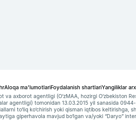
hr
Aloqa ma'lumotlari
Foydalanish shartlari
Yangiliklar arx
t va axborot agentligi (O‘zMAA, hozirgi O‘zbekiston Res
ar agentligi) tomonidan 13.03.2015 yil sanasida 0944
allarni to‘liq ko‘chirish yoki qisman iqtibos keltirishga, 
ytiga giperhavola mavjud bo‘lgan va/yoki “Daryo” intern