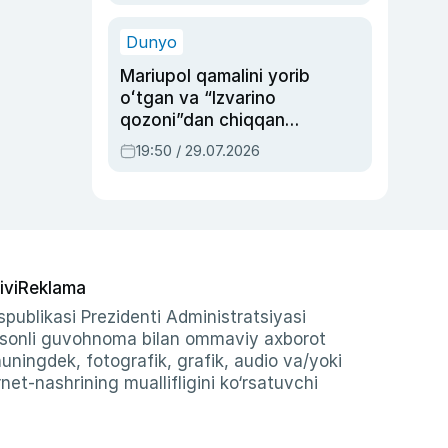
qolgan voqea
Dunyo
Mariupol qamalini yorib
oʻtgan va “Izvarino
qozoni”dan chiqqan
qahramon — Ukraina
19:50 / 29.07.2026
armiyasi bosh
qoʻmondoni Drapatiy
haqida
ivi
Reklama
publikasi Prezidenti Administratsiyasi
-sonli guvohnoma bilan ommaviy axborot
shuningdek, fotografik, grafik, audio va/yoki
et-nashrining muallifligini ko‘rsatuvchi