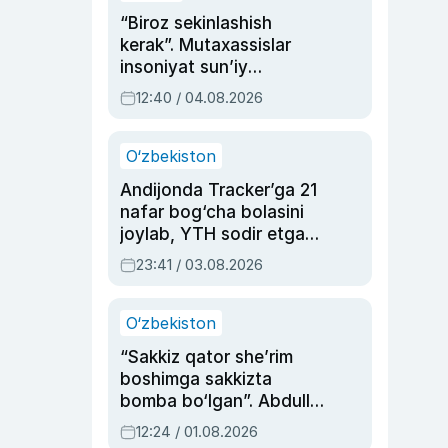
“Biroz sekinlashish
kerak”. Mutaxassislar
insoniyat sun’iy
intellektni boshqara
12:40 / 04.08.2026
olmay qolishidan xavotir
bildirdi
O‘zbekiston
Andijonda Tracker’ga 21
nafar bog‘cha bolasini
joylab, YTH sodir etgan
ayolga sud hukmi o‘qildi
23:41 / 03.08.2026
O‘zbekiston
“Sakkiz qator she’rim
boshimga sakkizta
bomba bo‘lgan”. Abdulla
Oripovni siyosiy
12:24 / 01.08.2026
ayblovlardan asrab