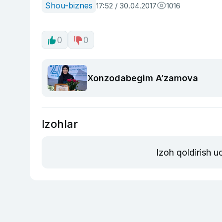
Shou-biznes
17:52 / 30.04.2017
1016
0
0
Xonzodabegim A’zamova
Izohlar
Izoh qoldirish 