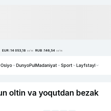
EUR :
RUB :
14 053,18
146,54
so'm
so'm
 Osiyo
Dunyo
Pul
Madaniyat
Sport
Layfstayl
hun oltin va yoqutdan bezak