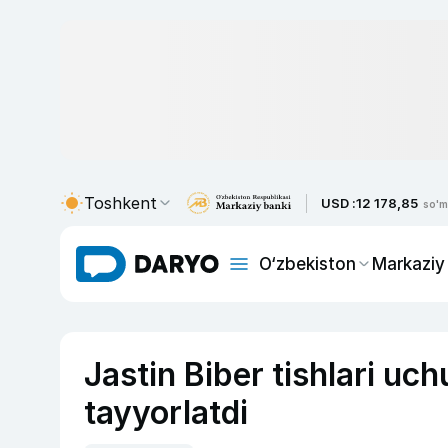
Toshkent
USD :
12 178,85
so'm
O‘zbekiston
Markaziy
Jastin Biber tishlari uc
tayyorlatdi