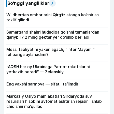
So‘nggi yangiliklar
Wildberries omborlarini Qirg‘izistonga ko‘chirish
taklif qilindi
Samarqand shahri hududiga qo‘shni tumanlardan
qariyb 17,2 ming gektar yer qo‘shib beriladi
Messi faoliyatini yakunlagach, “Inter Mayami”
rahbariga aylanadimi?
“AQSH har oy Ukrainaga Patriot raketalarini
yetkazib beradi” — Zelenskiy
Eng yaxshi sarmoya — sifatli ta’limdir
Markaziy Osiyo mamlakatlari Sirdaryoda suv
resurslari hisobini avtomatlashtirish rejasini ishlab
chiqishni ma’qulladi