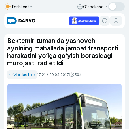
Toshkent
O‘zbekcha
Bektemir tumanida yashovchi
ayolning mahallada jamoat transporti
harakatini yo‘lga qo‘yish borasidagi
murojaati rad etildi
O‘zbekiston
17:21 / 29.04.2017
504