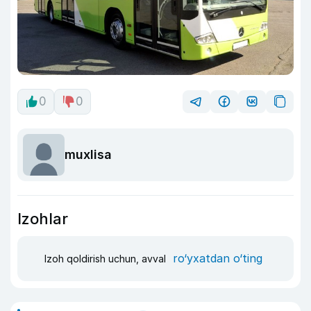
0
0
muxlisa
Izohlar
ro‘yxatdan o‘ting
Izoh qoldirish uchun, avval