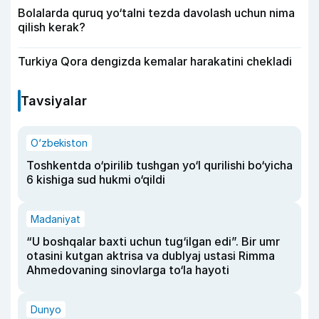
Bolalarda quruq yo‘talni tezda davolash uchun nima
qilish kerak?
Turkiya Qora dengizda kemalar harakatini chekladi
Tavsiyalar
O‘zbekiston
Toshkentda o‘pirilib tushgan yo‘l qurilishi bo‘yicha
6 kishiga sud hukmi o‘qildi
Madaniyat
“U boshqalar baxti uchun tug‘ilgan edi”. Bir umr
otasini kutgan aktrisa va dublyaj ustasi Rimma
Ahmedovaning sinovlarga to‘la hayoti
Dunyo