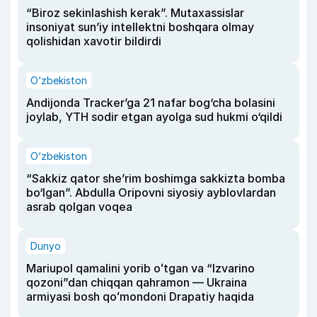
“Biroz sekinlashish kerak”. Mutaxassislar
insoniyat sun’iy intellektni boshqara olmay
qolishidan xavotir bildirdi
O‘zbekiston
Andijonda Tracker’ga 21 nafar bog‘cha bolasini
joylab, YTH sodir etgan ayolga sud hukmi o‘qildi
O‘zbekiston
“Sakkiz qator she’rim boshimga sakkizta bomba
bo‘lgan”. Abdulla Oripovni siyosiy ayblovlardan
asrab qolgan voqea
Dunyo
Mariupol qamalini yorib oʻtgan va “Izvarino
qozoni”dan chiqqan qahramon — Ukraina
armiyasi bosh qoʻmondoni Drapatiy haqida