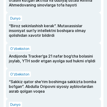
otasini kutgan aktrisa va dublyaj ustasi Rimma
Ahmedovaning sinovlarga to‘la hayoti
Dunyo
“Biroz sekinlashish kerak”. Mutaxassislar
insoniyat sun’iy intellektni boshqara olmay
qolishidan xavotir bildirdi
O‘zbekiston
Andijonda Tracker’ga 21 nafar bog‘cha bolasini
joylab, YTH sodir etgan ayolga sud hukmi o‘qildi
O‘zbekiston
“Sakkiz qator she’rim boshimga sakkizta bomba
bo‘lgan”. Abdulla Oripovni siyosiy ayblovlardan
asrab qolgan voqea
Dunyo