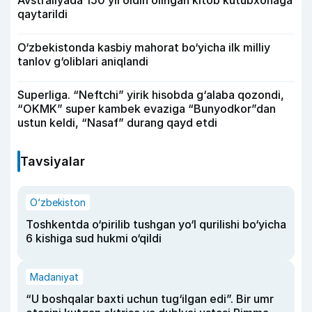
Avstraliyada 150 yil oldin olingan kitob kutubxonaga
qaytarildi
O‘zbekistonda kasbiy mahorat bo‘yicha ilk milliy
tanlov g‘oliblari aniqlandi
Superliga. “Neftchi” yirik hisobda g‘alaba qozondi,
“OKMK” super kambek evaziga “Bunyodkor”dan
ustun keldi, “Nasaf” durang qayd etdi
Tavsiyalar
O‘zbekiston
Toshkentda o‘pirilib tushgan yo‘l qurilishi bo‘yicha
6 kishiga sud hukmi o‘qildi
Madaniyat
“U boshqalar baxti uchun tug‘ilgan edi”. Bir umr