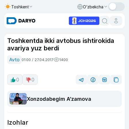
Toshkent
O‘zbekcha
Toshkentda ikki avtobus ishtirokida
avariya yuz berdi
Avto
01:00 / 27.04.2017
1400
0
0
Xonzodabegim A’zamova
Izohlar