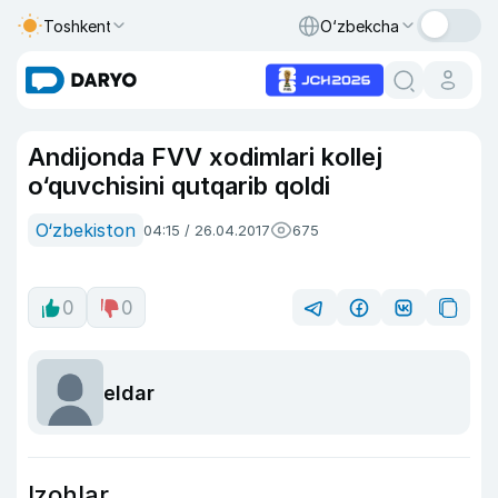
Toshkent
O‘zbekcha
Andijonda FVV xodimlari kollej
o‘quvchisini qutqarib qoldi
O‘zbekiston
04:15 / 26.04.2017
675
0
0
eldar
Izohlar