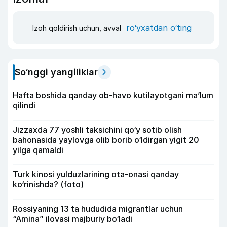
ro‘yxatdan o‘ting
Izoh qoldirish uchun, avval
So‘nggi yangiliklar
Hafta boshida qanday ob-havo kutilayotgani ma’lum
qilindi
Jizzaxda 77 yoshli taksichini qo‘y sotib olish
bahonasida yaylovga olib borib o‘ldirgan yigit 20
yilga qamaldi
Turk kinosi yulduzlarining ota-onasi qanday
ko‘rinishda? (foto)
Rossiyaning 13 ta hududida migrantlar uchun
“Amina” ilovasi majburiy bo‘ladi