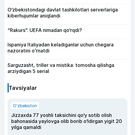
O‘zbekistondagi davlat tashkilotlari serverlariga
kiberhujumlar aniqlandi
“Rakurs”. UEFA nimadan qo‘rqdi?
Ispaniya Italiyadan keladiganlar uchun chegara
nazoratini oʻrnatdi
Sarguzasht, triller va mistika: tomosha qilishga
arziydigan 5 serial
Tavsiyalar
O‘zbekiston
Jizzaxda 77 yoshli taksichini qo‘y sotib olish
bahonasida yaylovga olib borib o‘ldirgan yigit 20
yilga qamaldi