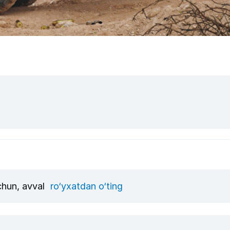
uchun, avval
ro‘yxatdan o‘ting