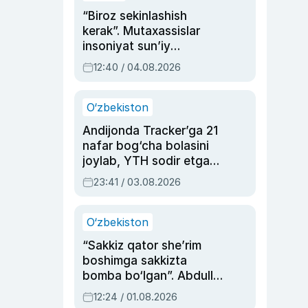
“Biroz sekinlashish
kerak”. Mutaxassislar
insoniyat sun’iy
intellektni boshqara
12:40 / 04.08.2026
olmay qolishidan xavotir
bildirdi
O‘zbekiston
Andijonda Tracker’ga 21
nafar bog‘cha bolasini
joylab, YTH sodir etgan
ayolga sud hukmi o‘qildi
23:41 / 03.08.2026
O‘zbekiston
“Sakkiz qator she’rim
boshimga sakkizta
bomba bo‘lgan”. Abdulla
Oripovni siyosiy
12:24 / 01.08.2026
ayblovlardan asrab