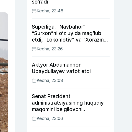
so‘radi
Kecha, 23:48
Superliga. “Navbahor”
“Surxon”ni o‘z uyida mag‘lub
etdi, “Lokomotiv” va “Xorazm”
uyda g‘alaba qozondi
Kecha, 23:26
Aktyor Abdu­mannon
Ubaydullayev vafot etdi
Kecha, 23:08
Senat Prezident
administratsiyasining huquqiy
maqomini belgilovchi
konstitutsiyaviy qonunni
Kecha, 23:06
ma’qulladi