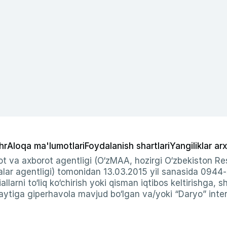
hr
Aloqa ma'lumotlari
Foydalanish shartlari
Yangiliklar arx
t va axborot agentligi (O‘zMAA, hozirgi O‘zbekiston Res
ar agentligi) tomonidan 13.03.2015 yil sanasida 0944
allarni to‘liq ko‘chirish yoki qisman iqtibos keltirishga, 
ytiga giperhavola mavjud bo‘lgan va/yoki “Daryo” intern