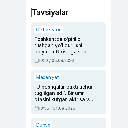
Tavsiyalar
O‘zbekiston
Toshkentda o‘pirilib
tushgan yo‘l qurilishi
bo‘yicha 6 kishiga sud
hukmi o‘qildi
10:10 / 05.08.2026
Madaniyat
“U boshqalar baxti uchun
tug‘ilgan edi”. Bir umr
otasini kutgan aktrisa va
dublyaj ustasi Rimma
13:55 / 04.08.2026
Ahmedovaning
sinovlarga to‘la hayoti
Dunyo