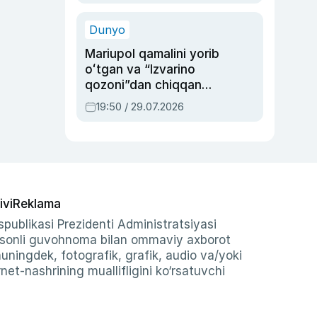
qolgan voqea
Dunyo
Mariupol qamalini yorib
oʻtgan va “Izvarino
qozoni”dan chiqqan
qahramon — Ukraina
19:50 / 29.07.2026
armiyasi bosh
qoʻmondoni Drapatiy
haqida
ivi
Reklama
publikasi Prezidenti Administratsiyasi
-sonli guvohnoma bilan ommaviy axborot
shuningdek, fotografik, grafik, audio va/yoki
et-nashrining muallifligini ko‘rsatuvchi