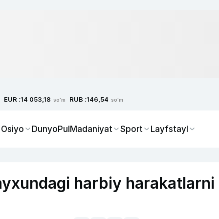
EUR :
RUB :
14 053,18
146,54
so'm
so'm
 Osiyo
Dunyo
Pul
Madaniyat
Sport
Layfstayl
yxundagi harbiy harakatlarni