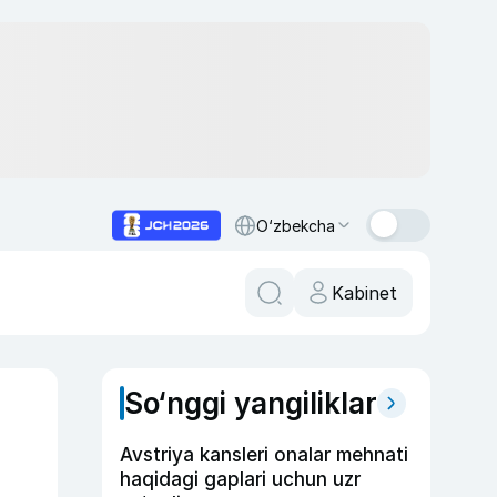
O‘zbekcha
Kabinet
So‘nggi yangiliklar
Avstriya kansleri onalar mehnati
haqidagi gaplari uchun uzr