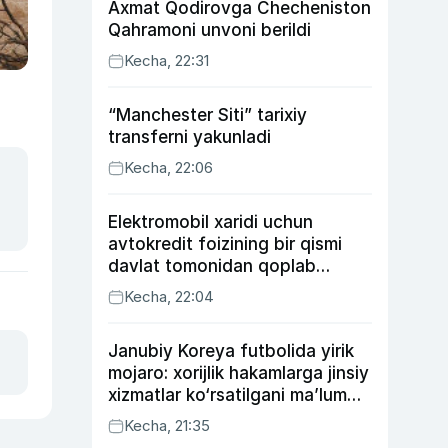
Axmat Qodirovga Checheniston
Qahramoni unvoni berildi
Kecha, 22:31
“Manchester Siti” tarixiy
transferni yakunladi
Kecha, 22:06
Elektromobil xaridi uchun
avtokredit foizining bir qismi
davlat tomonidan qoplab
berilishi mumkin
Kecha, 22:04
Janubiy Koreya futbolida yirik
mojaro: xorijlik hakamlarga jinsiy
xizmatlar ko‘rsatilgani ma’lum
qilindi
Kecha, 21:35