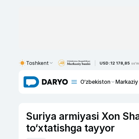
Toshkent
USD :
12 178,85
so'm
O‘zbekiston
Markaziy
Suriya armiyasi Xon Sha
to‘xtatishga tayyor