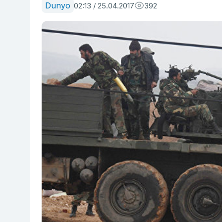
Dunyo
02:13 / 25.04.2017
392