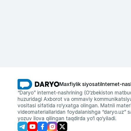
Maxfiylik siyosati
Internet-nas
“Daryo” internet-nashrining (O‘zbekiston matbuo
huzuridagi Axborot va ommaviy kommunikatsiyal
vositasi sifatida ro‘yxatga olingan. Matnli materi
videomateriallaridan foydalanishga “daryo.uz” sa
yozuv ilova qilingan taqdirda yo‘l qo‘yiladi.