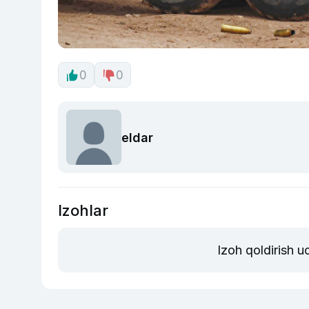
0
0
eldar
Izohlar
Izoh qoldirish 