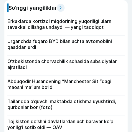
So‘nggi yangiliklar
Erkaklarda kortizol miqdorining yuqoriligi ularni
tavakkal qilishga undaydi — yangi tadqiqot
Urganchda fuqaro BYD bilan uchta avtomobilni
qasddan urdi
O‘zbekistonda chorvachilik sohasida subsidiyalar
ajratiladi
Abduqodir Husanovning “Manchester Siti”dagi
maoshi ma’lum bo‘ldi
Tailandda o‘quvchi maktabda otishma uyushtirdi,
qurbonlar bor (foto)
Tojikiston qo‘shni davlatlardan uch baravar ko‘p
yonilg‘i sotib oldi — OAV