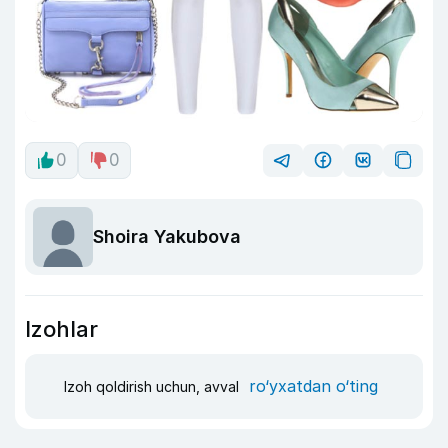
0
0
Shoira Yakubova
Izohlar
ro‘yxatdan o‘ting
Izoh qoldirish uchun, avval