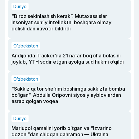
Dunyo
“Biroz sekinlashish kerak”. Mutaxassislar
insoniyat sun’iy intellektni boshqara olmay
qolishidan xavotir bildirdi
O‘zbekiston
Andijonda Tracker’ga 21 nafar bog‘cha bolasini
joylab, YTH sodir etgan ayolga sud hukmi o‘qildi
O‘zbekiston
“Sakkiz qator she’rim boshimga sakkizta bomba
bo‘lgan”. Abdulla Oripovni siyosiy ayblovlardan
asrab qolgan voqea
Dunyo
Mariupol qamalini yorib oʻtgan va “Izvarino
qozoni”dan chiqqan qahramon — Ukraina