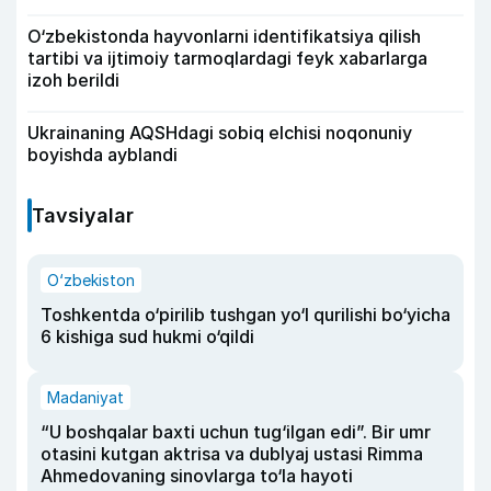
O‘zbekistonda hayvonlarni identifikatsiya qilish
tartibi va ijtimoiy tarmoqlardagi feyk xabarlarga
izoh berildi
Ukrainaning AQSHdagi sobiq elchisi noqonuniy
boyishda ayblandi
Tavsiyalar
O‘zbekiston
Toshkentda o‘pirilib tushgan yo‘l qurilishi bo‘yicha
6 kishiga sud hukmi o‘qildi
Madaniyat
“U boshqalar baxti uchun tug‘ilgan edi”. Bir umr
otasini kutgan aktrisa va dublyaj ustasi Rimma
Ahmedovaning sinovlarga to‘la hayoti