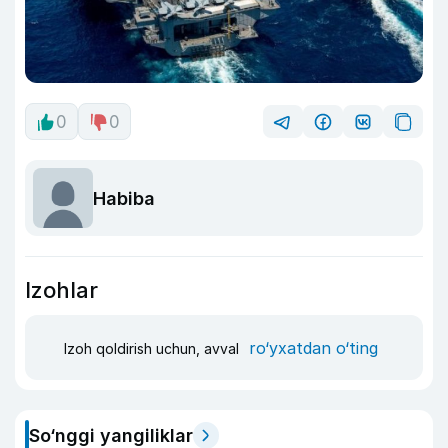
0
0
Habiba
Izohlar
ro‘yxatdan o‘ting
Izoh qoldirish uchun, avval
So‘nggi yangiliklar