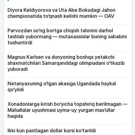
Diyora Keldiyorova va Uta Abe Bokudagi Jahon
chempionatida to‘qnash kelishi mumkin — OAV
Parvozdan so‘ng bortga chiqish talonini darhol
tashlab yubormang — mutaxassislar buning sababini
tushuntirdi
Magnus Karlsen va dunyoning boshqa yetakchi
shaxmatchilari Samarqanddagi olimpiadani o‘tkazib
yuboradi
Netanyaxuning o‘lgan akasiga Ugandada haykal
qo‘yildi
Xonadonlarga kirish bo‘yicha topshiriq berilmagan —
Mahallalar uyushmasi uyma-uy yurgan mas’ullar
haqida
Ikki kun pastlagan dollar kursi ko‘tarildi