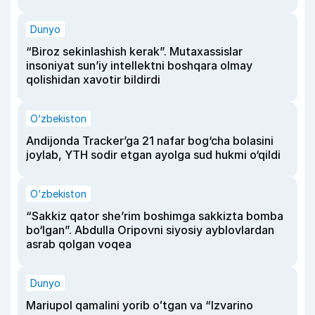
Dunyo
“Biroz sekinlashish kerak”. Mutaxassislar
insoniyat sun’iy intellektni boshqara olmay
qolishidan xavotir bildirdi
O‘zbekiston
Andijonda Tracker’ga 21 nafar bog‘cha bolasini
joylab, YTH sodir etgan ayolga sud hukmi o‘qildi
O‘zbekiston
“Sakkiz qator she’rim boshimga sakkizta bomba
bo‘lgan”. Abdulla Oripovni siyosiy ayblovlardan
asrab qolgan voqea
Dunyo
Mariupol qamalini yorib oʻtgan va “Izvarino