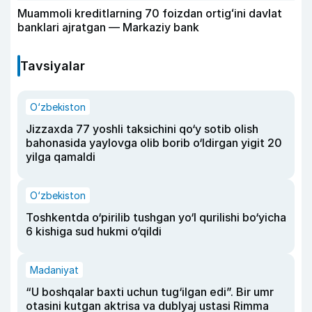
Muammoli kreditlarning 70 foizdan ortigʻini davlat
banklari ajratgan — Markaziy bank
Tavsiyalar
O‘zbekiston
Jizzaxda 77 yoshli taksichini qo‘y sotib olish
bahonasida yaylovga olib borib o‘ldirgan yigit 20
yilga qamaldi
O‘zbekiston
Toshkentda o‘pirilib tushgan yo‘l qurilishi bo‘yicha
6 kishiga sud hukmi o‘qildi
Madaniyat
“U boshqalar baxti uchun tug‘ilgan edi”. Bir umr
otasini kutgan aktrisa va dublyaj ustasi Rimma