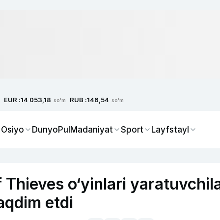
EUR :
RUB :
14 053,18
146,54
so'm
so'm
 Osiyo
Dunyo
Pul
Madaniyat
Sport
Layfstayl
Thieves o‘yinlari yaratuvchila
taqdim etdi