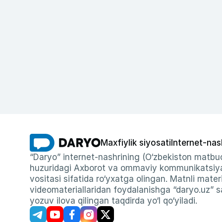
Maxfiylik siyosati
Internet-nas
“Daryo” internet-nashrining (O‘zbekiston matbuo
huzuridagi Axborot va ommaviy kommunikatsiyal
vositasi sifatida ro‘yxatga olingan. Matnli materi
videomateriallaridan foydalanishga “daryo.uz” sa
yozuv ilova qilingan taqdirda yo‘l qo‘yiladi.