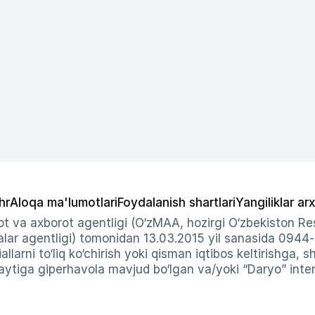
hr
Aloqa ma'lumotlari
Foydalanish shartlari
Yangiliklar arx
t va axborot agentligi (O‘zMAA, hozirgi O‘zbekiston Res
ar agentligi) tomonidan 13.03.2015 yil sanasida 0944
allarni to‘liq ko‘chirish yoki qisman iqtibos keltirishga, 
ytiga giperhavola mavjud bo‘lgan va/yoki “Daryo” intern