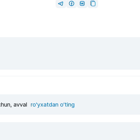
uchun, avval
ro‘yxatdan o‘ting