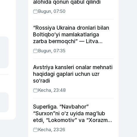
alohida qonun qabul qilindi
Bugun, 07:50
“Rossiya Ukraina dronlari bilan
Boltiqbo‘yi mamlakatlariga
zarba bermoqchi” — Litva
mudofaa vaziri
Bugun, 07:35
Avstriya kansleri onalar mehnati
haqidagi gaplari uchun uzr
so‘radi
Kecha, 23:48
Superliga. “Navbahor”
“Surxon”ni o‘z uyida mag‘lub
etdi, “Lokomotiv” va “Xorazm”
uyda g‘alaba qozondi
Kecha, 23:26