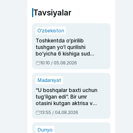
Tavsiyalar
O‘zbekiston
Toshkentda o‘pirilib
tushgan yo‘l qurilishi
bo‘yicha 6 kishiga sud
hukmi o‘qildi
10:10 / 05.08.2026
Madaniyat
“U boshqalar baxti uchun
tug‘ilgan edi”. Bir umr
otasini kutgan aktrisa va
dublyaj ustasi Rimma
13:55 / 04.08.2026
Ahmedovaning
sinovlarga to‘la hayoti
Dunyo