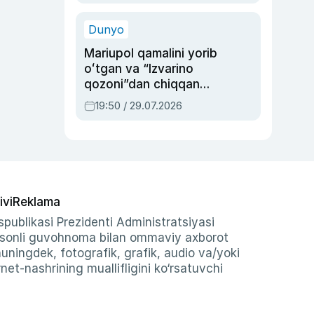
qolgan voqea
Dunyo
Mariupol qamalini yorib
oʻtgan va “Izvarino
qozoni”dan chiqqan
qahramon — Ukraina
19:50 / 29.07.2026
armiyasi bosh
qoʻmondoni Drapatiy
haqida
ivi
Reklama
publikasi Prezidenti Administratsiyasi
-sonli guvohnoma bilan ommaviy axborot
shuningdek, fotografik, grafik, audio va/yoki
et-nashrining muallifligini ko‘rsatuvchi