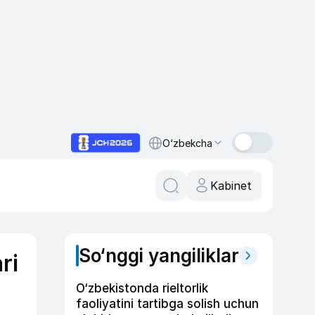
O‘zbekcha
Kabinet
So‘nggi yangiliklar
ri
O‘zbekistonda rieltorlik
faoliyatini tartibga solish uchun