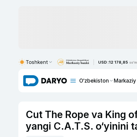
Toshkent
USD :
12 178,85
so'm
O‘zbekiston
Markaziy
Cut The Rope va King of 
yangi C.A.T.S. o‘yinini 