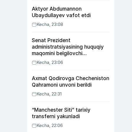
Aktyor Abdu­mannon
Ubaydullayev vafot etdi
Kecha, 23:08
Senat Prezident
administratsiyasining huquqiy
maqomini belgilovchi
konstitutsiyaviy qonunni
Kecha, 23:06
ma’qulladi
Axmat Qodirovga Checheniston
Qahramoni unvoni berildi
Kecha, 22:31
“Manchester Siti” tarixiy
transferni yakunladi
Kecha, 22:06