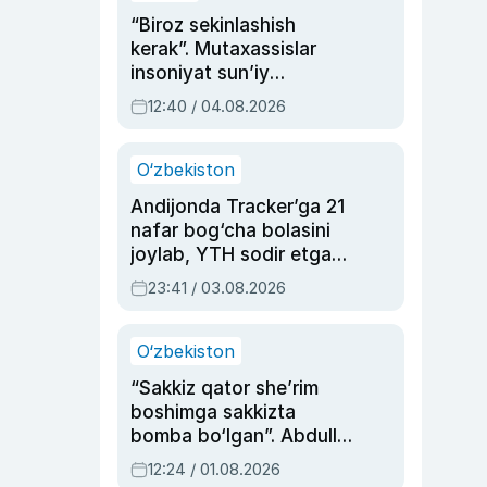
“Biroz sekinlashish
kerak”. Mutaxassislar
insoniyat sun’iy
intellektni boshqara
12:40 / 04.08.2026
olmay qolishidan xavotir
bildirdi
O‘zbekiston
Andijonda Tracker’ga 21
nafar bog‘cha bolasini
joylab, YTH sodir etgan
ayolga sud hukmi o‘qildi
23:41 / 03.08.2026
O‘zbekiston
“Sakkiz qator she’rim
boshimga sakkizta
bomba bo‘lgan”. Abdulla
Oripovni siyosiy
12:24 / 01.08.2026
ayblovlardan asrab