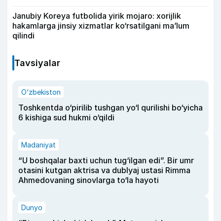
Janubiy Koreya futbolida yirik mojaro: xorijlik
hakamlarga jinsiy xizmatlar ko‘rsatilgani ma’lum
qilindi
Tavsiyalar
O‘zbekiston
Toshkentda o‘pirilib tushgan yo‘l qurilishi bo‘yicha
6 kishiga sud hukmi o‘qildi
Madaniyat
“U boshqalar baxti uchun tug‘ilgan edi”. Bir umr
otasini kutgan aktrisa va dublyaj ustasi Rimma
Ahmedovaning sinovlarga to‘la hayoti
Dunyo