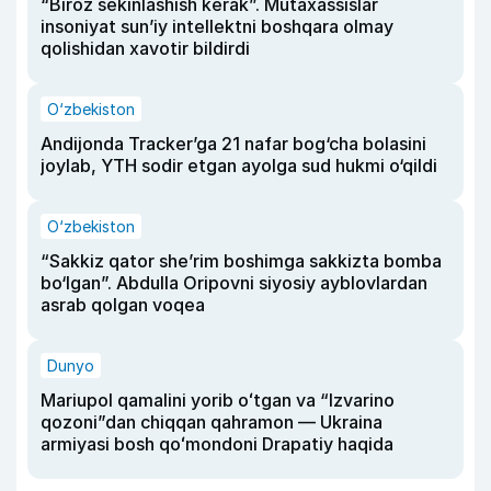
“Biroz sekinlashish kerak”. Mutaxassislar
insoniyat sun’iy intellektni boshqara olmay
qolishidan xavotir bildirdi
O‘zbekiston
Andijonda Tracker’ga 21 nafar bog‘cha bolasini
joylab, YTH sodir etgan ayolga sud hukmi o‘qildi
O‘zbekiston
“Sakkiz qator she’rim boshimga sakkizta bomba
bo‘lgan”. Abdulla Oripovni siyosiy ayblovlardan
asrab qolgan voqea
Dunyo
Mariupol qamalini yorib oʻtgan va “Izvarino
qozoni”dan chiqqan qahramon — Ukraina
armiyasi bosh qoʻmondoni Drapatiy haqida