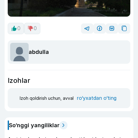
0
0
abdulla
Izohlar
ro‘yxatdan o‘ting
Izoh qoldirish uchun, avval
So‘nggi yangiliklar