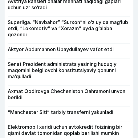
Avstriya kansleri onalar mehnati haqidagi gaplari
uchun uzr so‘radi
Superliga. “Navbahor” “Surxon”ni o‘z uyida mag‘lub
etdi, “Lokomotiv” va “Xorazm” uyda g‘alaba
qozondi
Aktyor Abdu­mannon Ubaydullayev vafot etdi
Senat Prezident administratsiyasining huquqiy
maqomini belgilovchi konstitutsiyaviy qonunni
ma’qulladi
Axmat Qodirovga Checheniston Qahramoni unvoni
berildi
“Manchester Siti” tarixiy transferni yakunladi
Elektromobil xaridi uchun avtokredit foizining bir
qismi davlat tomonidan qoplab berilishi mumkin