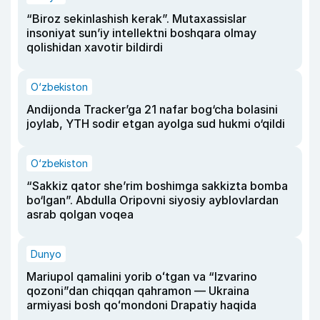
“Biroz sekinlashish kerak”. Mutaxassislar
insoniyat sun’iy intellektni boshqara olmay
qolishidan xavotir bildirdi
O‘zbekiston
Andijonda Tracker’ga 21 nafar bog‘cha bolasini
joylab, YTH sodir etgan ayolga sud hukmi o‘qildi
O‘zbekiston
“Sakkiz qator she’rim boshimga sakkizta bomba
bo‘lgan”. Abdulla Oripovni siyosiy ayblovlardan
asrab qolgan voqea
Dunyo
Mariupol qamalini yorib oʻtgan va “Izvarino
qozoni”dan chiqqan qahramon — Ukraina
armiyasi bosh qoʻmondoni Drapatiy haqida