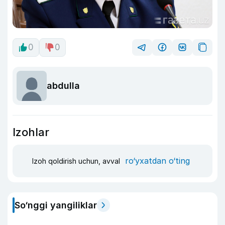
0
0
abdulla
Izohlar
ro‘yxatdan o‘ting
Izoh qoldirish uchun, avval
So‘nggi yangiliklar