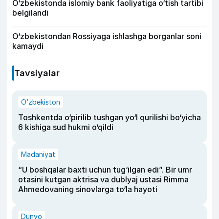
O‘zbekistonda islomiy bank faoliyatiga o‘tish tartibi
belgilandi
O‘zbekistondan Rossiyaga ishlashga borganlar soni
kamaydi
Tavsiyalar
O‘zbekiston
Toshkentda o‘pirilib tushgan yo‘l qurilishi bo‘yicha
6 kishiga sud hukmi o‘qildi
Madaniyat
“U boshqalar baxti uchun tug‘ilgan edi”. Bir umr
otasini kutgan aktrisa va dublyaj ustasi Rimma
Ahmedovaning sinovlarga to‘la hayoti
Dunyo