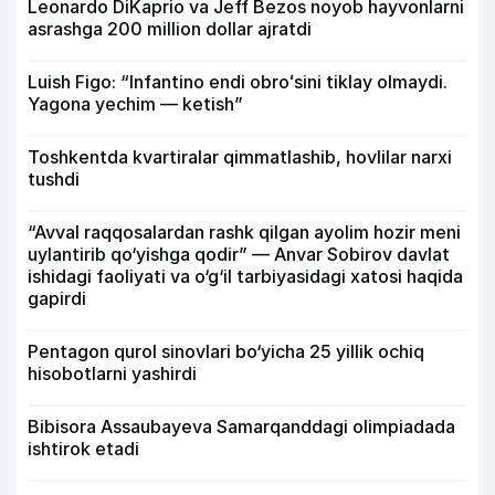
Leonardo DiKaprio va Jeff Bezos noyob hayvonlarni
asrashga 200 million dollar ajratdi
Luish Figo: “Infantino endi obroʻsini tiklay olmaydi.
Yagona yechim — ketish”
Toshkentda kvartiralar qimmatlashib, hovlilar narxi
tushdi
“Avval raqqosalardan rashk qilgan ayolim hozir meni
uylantirib qo‘yishga qodir” — Anvar Sobirov davlat
ishidagi faoliyati va o‘g‘il tarbiyasidagi xatosi haqida
gapirdi
Pentagon qurol sinovlari bo‘yicha 25 yillik ochiq
hisobotlarni yashirdi
Bibisora Assaubayeva Samarqanddagi olimpiadada
ishtirok etadi