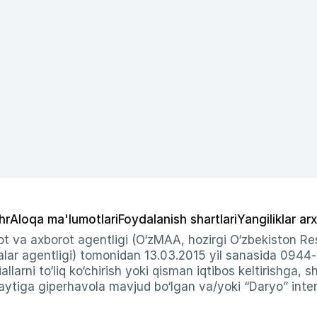
hr
Aloqa ma'lumotlari
Foydalanish shartlari
Yangiliklar arx
t va axborot agentligi (O‘zMAA, hozirgi O‘zbekiston Res
ar agentligi) tomonidan 13.03.2015 yil sanasida 0944
allarni to‘liq ko‘chirish yoki qisman iqtibos keltirishga, 
ytiga giperhavola mavjud bo‘lgan va/yoki “Daryo” intern