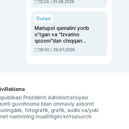
12:24 / 01.08.2026
ayblovlardan asrab
qolgan voqea
Dunyo
Mariupol qamalini yorib
oʻtgan va “Izvarino
qozoni”dan chiqqan
qahramon — Ukraina
19:50 / 29.07.2026
armiyasi bosh
qoʻmondoni Drapatiy
haqida
ivi
Reklama
publikasi Prezidenti Administratsiyasi
-sonli guvohnoma bilan ommaviy axborot
shuningdek, fotografik, grafik, audio va/yoki
et-nashrining muallifligini ko‘rsatuvchi