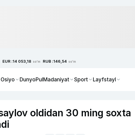
EUR :
RUB :
14 053,18
146,54
so'm
so'm
 Osiyo
Dunyo
Pul
Madaniyat
Sport
Layfstayl
saylov oldidan 30 ming soxta
adi