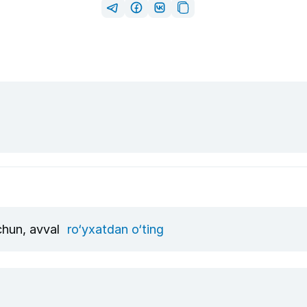
uchun, avval
ro‘yxatdan o‘ting