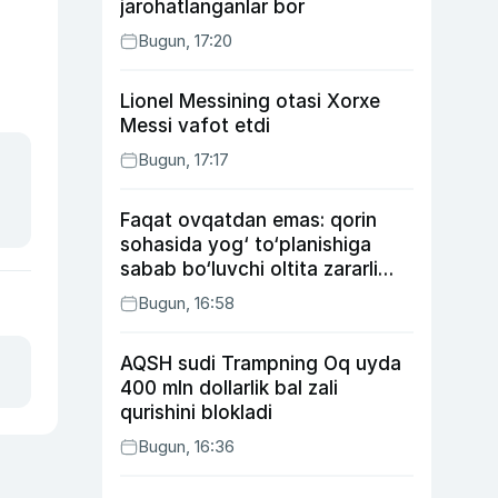
jarohatlanganlar bor
Bugun, 17:20
Lionel Messining otasi Xorxe
Messi vafot etdi
Bugun, 17:17
Faqat ovqatdan emas: qorin
sohasida yog‘ to‘planishiga
sabab bo‘luvchi oltita zararli
odat
Bugun, 16:58
AQSH sudi Trampning Oq uyda
400 mln dollarlik bal zali
qurishini blokladi
Bugun, 16:36