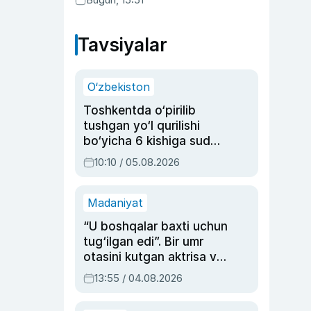
Tavsiyalar
O‘zbekiston
Toshkentda o‘pirilib
tushgan yo‘l qurilishi
bo‘yicha 6 kishiga sud
hukmi o‘qildi
10:10 / 05.08.2026
Madaniyat
“U boshqalar baxti uchun
tug‘ilgan edi”. Bir umr
otasini kutgan aktrisa va
dublyaj ustasi Rimma
13:55 / 04.08.2026
Ahmedovaning
sinovlarga to‘la hayoti