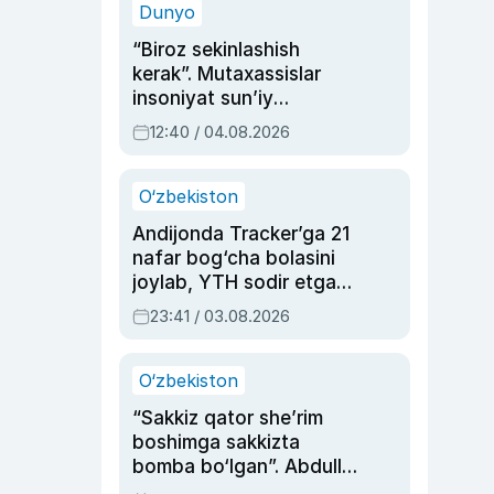
Dunyo
“Biroz sekinlashish
kerak”. Mutaxassislar
insoniyat sun’iy
intellektni boshqara
12:40 / 04.08.2026
olmay qolishidan xavotir
bildirdi
O‘zbekiston
Andijonda Tracker’ga 21
nafar bog‘cha bolasini
joylab, YTH sodir etgan
ayolga sud hukmi o‘qildi
23:41 / 03.08.2026
O‘zbekiston
“Sakkiz qator she’rim
boshimga sakkizta
bomba bo‘lgan”. Abdulla
Oripovni siyosiy