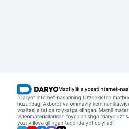
Maxfiylik siyosati
Internet-nas
“Daryo” internet-nashrining (O‘zbekiston matbuo
huzuridagi Axborot va ommaviy kommunikatsiyal
vositasi sifatida ro‘yxatga olingan. Matnli materi
videomateriallaridan foydalanishga “daryo.uz” sa
yozuv ilova qilingan taqdirda yo‘l qo‘yiladi.