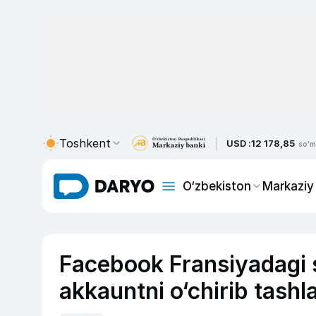
Toshkent
USD :
12 178,85
so'm
O‘zbekiston
Markaziy
Facebook Fransiyadagi 
akkauntni o‘chirib tashl