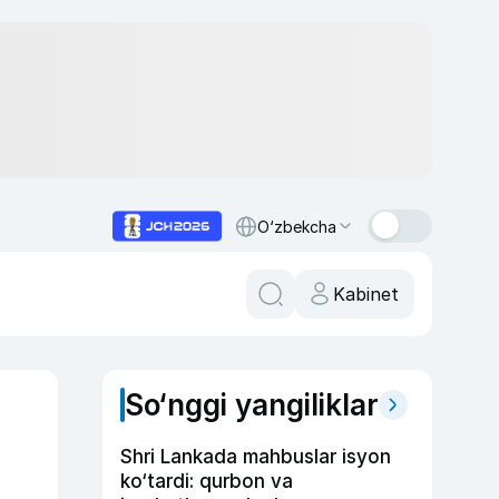
O‘zbekcha
Kabinet
So‘nggi yangiliklar
Shri Lankada mahbuslar isyon
ko‘tardi: qurbon va