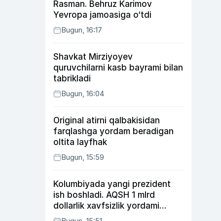
Rasman. Behruz Karimov
Yevropa jamoasiga o‘tdi
Bugun, 16:17
Shavkat Mirziyoyev
quruvchilarni kasb bayrami bilan
tabrikladi
Bugun, 16:04
Original atirni qalbakisidan
farqlashga yordam beradigan
oltita layfhak
Bugun, 15:59
Kolumbiyada yangi prezident
ish boshladi. AQSH 1 mlrd
dollarlik xavfsizlik yordami
bermoqchi
Bugun, 15:51