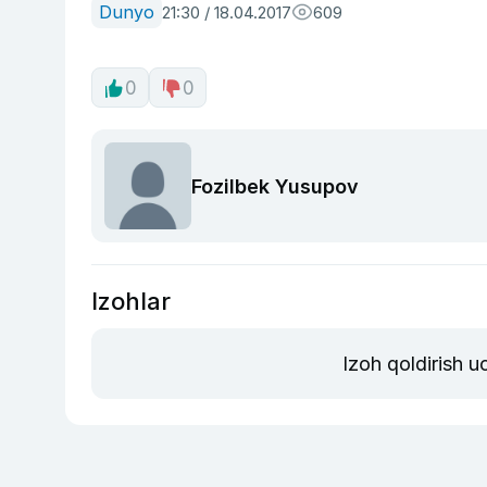
Dunyo
21:30 / 18.04.2017
609
0
0
Fozilbek Yusupov
Izohlar
Izoh qoldirish 