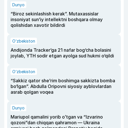
Dunyo
“Biroz sekinlashish kerak”. Mutaxassislar
insoniyat sun’iy intellektni boshqara olmay
qolishidan xavotir bildirdi
O‘zbekiston
Andijonda Tracker’ga 21 nafar bog‘cha bolasini
joylab, YTH sodir etgan ayolga sud hukmi o‘qildi
O‘zbekiston
“Sakkiz qator she’rim boshimga sakkizta bomba
bo‘lgan”. Abdulla Oripovni siyosiy ayblovlardan
asrab qolgan voqea
Dunyo
Mariupol qamalini yorib oʻtgan va “Izvarino
qozoni”dan chiqqan qahramon — Ukraina