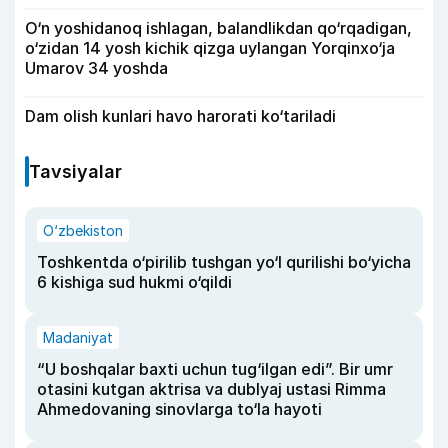
O‘n yoshidanoq ishlagan, balandlikdan qo‘rqadigan,
o‘zidan 14 yosh kichik qizga uylangan Yorqinxo‘ja
Umarov 34 yoshda
Dam olish kunlari havo harorati ko‘tariladi
Tavsiyalar
O‘zbekiston
Toshkentda o‘pirilib tushgan yo‘l qurilishi bo‘yicha
6 kishiga sud hukmi o‘qildi
Madaniyat
“U boshqalar baxti uchun tug‘ilgan edi”. Bir umr
otasini kutgan aktrisa va dublyaj ustasi Rimma
Ahmedovaning sinovlarga to‘la hayoti