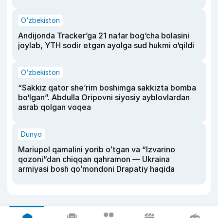
O‘zbekiston
Andijonda Tracker’ga 21 nafar bog‘cha bolasini
joylab, YTH sodir etgan ayolga sud hukmi o‘qildi
O‘zbekiston
“Sakkiz qator she’rim boshimga sakkizta bomba
bo‘lgan”. Abdulla Oripovni siyosiy ayblovlardan
asrab qolgan voqea
Dunyo
Mariupol qamalini yorib oʻtgan va “Izvarino
qozoni”dan chiqqan qahramon — Ukraina
armiyasi bosh qoʻmondoni Drapatiy haqida