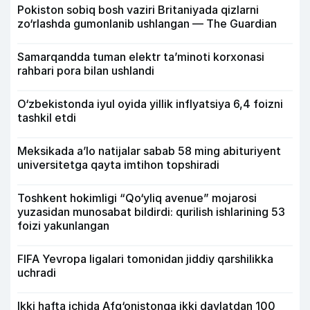
Pokiston sobiq bosh vaziri Britaniyada qizlarni
zo‘rlashda gumonlanib ushlangan — The Guardian
Samarqandda tuman elektr ta’minoti korxonasi
rahbari pora bilan ushlandi
O‘zbekistonda iyul oyida yillik inflyatsiya 6,4 foizni
tashkil etdi
Meksikada a’lo natijalar sabab 58 ming abituriyent
universitetga qayta imtihon topshiradi
Toshkent hokimligi “Qo‘yliq avenue” mojarosi
yuzasidan munosabat bildirdi: qurilish ishlarining 53
foizi yakunlangan
FIFA Yevropa ligalari tomonidan jiddiy qarshilikka
uchradi
Ikki hafta ichida Afg‘onistonga ikki davlatdan 100