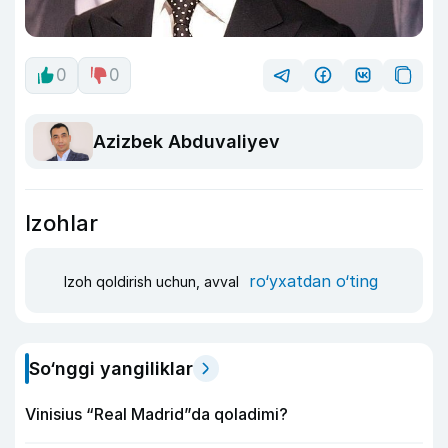
0
0
Azizbek Abduvaliyev
Izohlar
ro‘yxatdan o‘ting
Izoh qoldirish uchun, avval
So‘nggi yangiliklar
Vinisius “Real Madrid”da qoladimi?