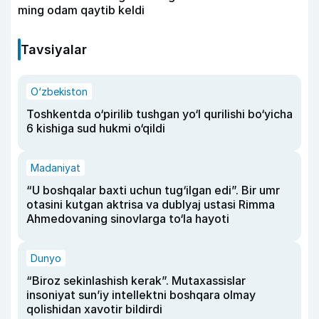
ming odam qaytib keldi
Tavsiyalar
O‘zbekiston
Toshkentda o‘pirilib tushgan yo‘l qurilishi bo‘yicha
6 kishiga sud hukmi o‘qildi
Madaniyat
“U boshqalar baxti uchun tug‘ilgan edi”. Bir umr
otasini kutgan aktrisa va dublyaj ustasi Rimma
Ahmedovaning sinovlarga to‘la hayoti
Dunyo
“Biroz sekinlashish kerak”. Mutaxassislar
insoniyat sun’iy intellektni boshqara olmay
qolishidan xavotir bildirdi