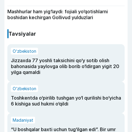
Mashhurlar ham yig‘laydi: fojiali yo‘qotishlarni
boshidan kechirgan Gollivud yulduzlari
Tavsiyalar
O‘zbekiston
Jizzaxda 77 yoshli taksichini qo‘y sotib olish
bahonasida yaylovga olib borib o‘ldirgan yigit 20
yilga qamaldi
O‘zbekiston
Toshkentda o‘pirilib tushgan yo‘l qurilishi bo‘yicha
6 kishiga sud hukmi o‘qildi
Madaniyat
“U boshqalar baxti uchun tug‘ilgan edi”. Bir umr