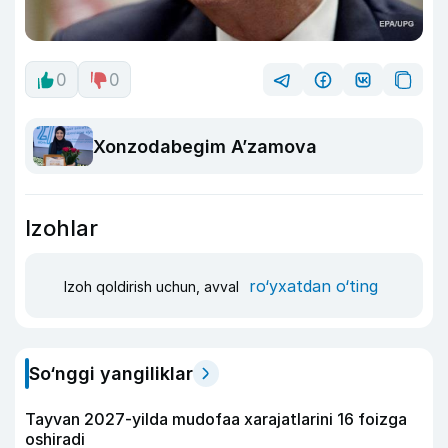
0
0
Xonzodabegim A’zamova
Izohlar
ro‘yxatdan o‘ting
Izoh qoldirish uchun, avval
So‘nggi yangiliklar
Tayvan 2027-yilda mudofaa xarajatlarini 16 foizga
oshiradi