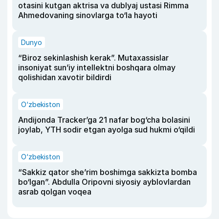
otasini kutgan aktrisa va dublyaj ustasi Rimma
Ahmedovaning sinovlarga to‘la hayoti
Dunyo
“Biroz sekinlashish kerak”. Mutaxassislar
insoniyat sun’iy intellektni boshqara olmay
qolishidan xavotir bildirdi
O‘zbekiston
Andijonda Tracker’ga 21 nafar bog‘cha bolasini
joylab, YTH sodir etgan ayolga sud hukmi o‘qildi
O‘zbekiston
“Sakkiz qator she’rim boshimga sakkizta bomba
bo‘lgan”. Abdulla Oripovni siyosiy ayblovlardan
asrab qolgan voqea