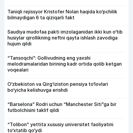
Taniqli rejissyor Kristofer Nolan haqida ko‘pchilik
bilmaydigan 6 ta qiziqarli fakt
Saudiya mudofaa pakti imzolaganidan ikki kun o‘tib
husiylar qirollikning neftni qayta ishlash zavodiga
hujum qildi
“Tansoqchi”: Gollivudning eng yaxshi
melodramalaridan birining kadr ortida qolib ketgan
voqealari
O‘zbekiston va Qirg‘iziston pensiya to‘lovlari
bo‘yicha kelishuvga erishdi
“Barselona” Rodri uchun “Manchester Siti”ga bir
futbolchisini taklif qildi
“Tolibon” yettita xususiy universitet faoliyatini
to‘xtatib qo‘ydi