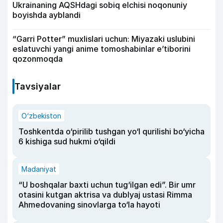
Ukrainaning AQSHdagi sobiq elchisi noqonuniy
boyishda ayblandi
“Garri Potter” muxlislari uchun: Miyazaki uslubini
eslatuvchi yangi anime tomoshabinlar e’tiborini
qozonmoqda
Tavsiyalar
O‘zbekiston
Toshkentda o‘pirilib tushgan yo‘l qurilishi bo‘yicha
6 kishiga sud hukmi o‘qildi
Madaniyat
“U boshqalar baxti uchun tug‘ilgan edi”. Bir umr
otasini kutgan aktrisa va dublyaj ustasi Rimma
Ahmedovaning sinovlarga to‘la hayoti