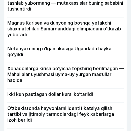
tashlab yubormang — mutaxassislar buning sababini
tushuntirdi
Magnus Karlsen va dunyoning boshqa yetakchi
shaxmatchilari Samarqanddagi olimpiadani o‘tkazib
yuboradi
Netanyaxuning o‘lgan akasiga Ugandada haykal
qo‘yildi
Xonadonlarga kirish bo‘yicha topshiriq berilmagan —
Mahallalar uyushmasi uyma-uy yurgan mas’ullar
haqida
Ikki kun pastlagan dollar kursi ko‘tarildi
O‘zbekistonda hayvonlarni identifikatsiya qilish
tartibi va ijtimoiy tarmoqlardagi feyk xabarlarga
izoh berildi