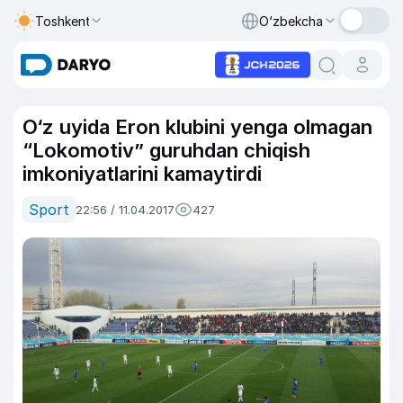
Toshkent
O‘zbekcha
O‘z uyida Eron klubini yenga olmagan
“Lokomotiv” guruhdan chiqish
imkoniyatlarini kamaytirdi
Sport
22:56 / 11.04.2017
427