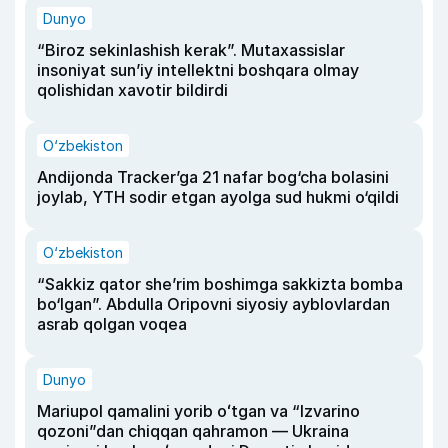
Dunyo
“Biroz sekinlashish kerak”. Mutaxassislar
insoniyat sun’iy intellektni boshqara olmay
qolishidan xavotir bildirdi
O‘zbekiston
Andijonda Tracker’ga 21 nafar bog‘cha bolasini
joylab, YTH sodir etgan ayolga sud hukmi o‘qildi
O‘zbekiston
“Sakkiz qator she’rim boshimga sakkizta bomba
bo‘lgan”. Abdulla Oripovni siyosiy ayblovlardan
asrab qolgan voqea
Dunyo
Mariupol qamalini yorib oʻtgan va “Izvarino
qozoni”dan chiqqan qahramon — Ukraina