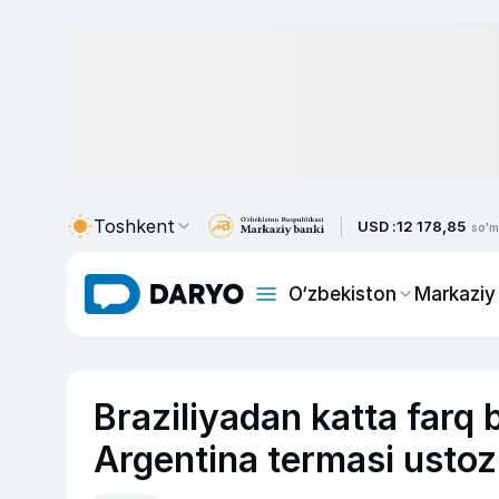
Toshkent
USD :
12 178,85
so'm
O‘zbekiston
Markaziy
Braziliyadan katta farq 
Argentina termasi ustozi 