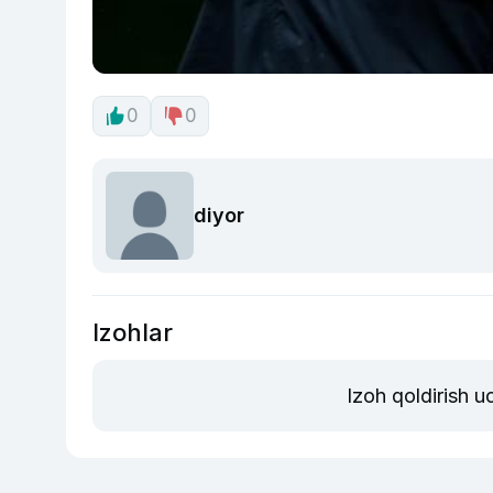
0
0
diyor
Izohlar
Izoh qoldirish 