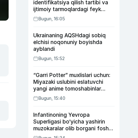
identifikatsiya qilish tartibi va
ijtimoiy tarmoqlardagi feyk
xabarlarga izoh berildi
Bugun, 16:05
Ukrainaning AQSHdagi sobiq
elchisi noqonuniy boyishda
ayblandi
Bugun, 15:52
“Garri Potter” muxlislari uchun:
Miyazaki uslubini eslatuvchi
yangi anime tomoshabinlar
e’tiborini qozonmoqda
Bugun, 15:40
Infantinoning Yevropa
Superligasi bo‘yicha yashirin
muzokaralar olib borgani fosh
bo‘ldi
Bugun, 15:34