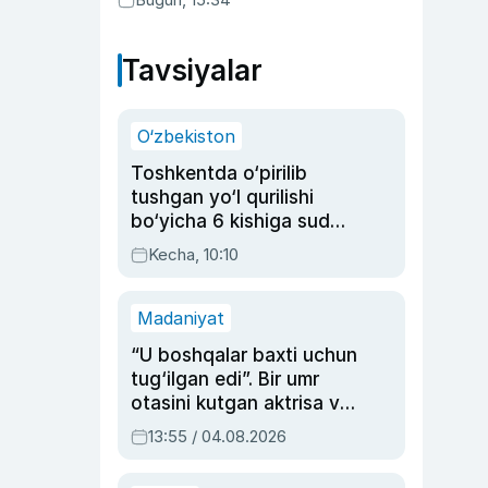
Tavsiyalar
O‘zbekiston
Toshkentda o‘pirilib
tushgan yo‘l qurilishi
bo‘yicha 6 kishiga sud
hukmi o‘qildi
Kecha, 10:10
Madaniyat
“U boshqalar baxti uchun
tug‘ilgan edi”. Bir umr
otasini kutgan aktrisa va
dublyaj ustasi Rimma
13:55 / 04.08.2026
Ahmedovaning
sinovlarga to‘la hayoti