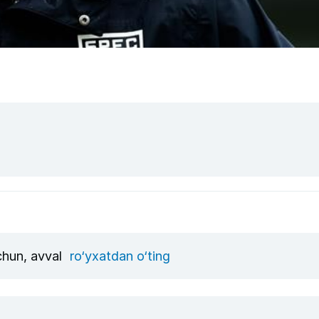
uchun, avval
ro‘yxatdan o‘ting