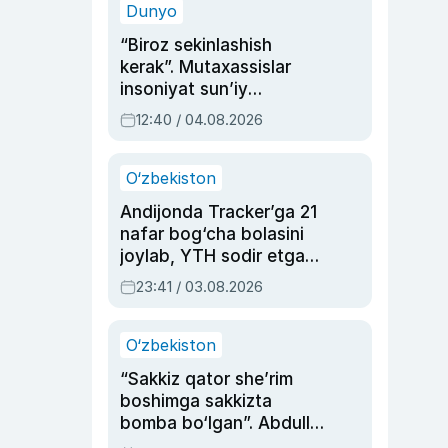
Dunyo
“Biroz sekinlashish
kerak”. Mutaxassislar
insoniyat sun’iy
intellektni boshqara
12:40 / 04.08.2026
olmay qolishidan xavotir
bildirdi
O‘zbekiston
Andijonda Tracker’ga 21
nafar bog‘cha bolasini
joylab, YTH sodir etgan
ayolga sud hukmi o‘qildi
23:41 / 03.08.2026
O‘zbekiston
“Sakkiz qator she’rim
boshimga sakkizta
bomba bo‘lgan”. Abdulla
Oripovni siyosiy