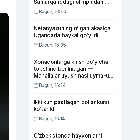
Samarqanddagi olimpiadani
o‘tkazib yuboradi
Bugun, 16:40
Netanyaxuning o‘lgan akasiga
Ugandada haykal qo‘yildi
Bugun, 16:35
Xonadonlarga kirish bo‘yicha
topshiriq berilmagan —
Mahallalar uyushmasi uyma-uy
yurgan mas’ullar haqida
Bugun, 16:24
Ikki kun pastlagan dollar kursi
ko‘tarildi
Bugun, 16:14
O‘zbekistonda hayvonlarni