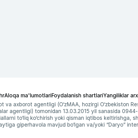
hr
Aloqa ma'lumotlari
Foydalanish shartlari
Yangiliklar arx
t va axborot agentligi (O‘zMAA, hozirgi O‘zbekiston Res
ar agentligi) tomonidan 13.03.2015 yil sanasida 0944
allarni to‘liq ko‘chirish yoki qisman iqtibos keltirishga, 
ytiga giperhavola mavjud bo‘lgan va/yoki “Daryo” intern