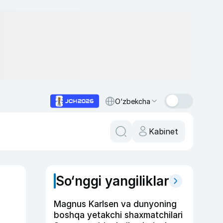
O‘zbekcha
Kabinet
So‘nggi yangiliklar
Magnus Karlsen va dunyoning
boshqa yetakchi shaxmatchilari