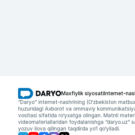
Maxfiylik siyosati
Internet-nas
“Daryo” internet-nashrining (O‘zbekiston matbuo
huzuridagi Axborot va ommaviy kommunikatsiyal
vositasi sifatida ro‘yxatga olingan. Matnli materi
videomateriallaridan foydalanishga “daryo.uz” sa
yozuv ilova qilingan taqdirda yo‘l qo‘yiladi.