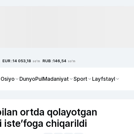
EUR :
RUB :
14 053,18
146,54
so'm
so'm
 Osiyo
Dunyo
Pul
Madaniyat
Sport
Layfstayl
bilan ortda qolayotgan
iste’foga chiqarildi