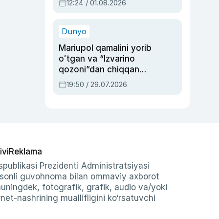
12:24 / 01.08.2026
ayblovlardan asrab
qolgan voqea
Dunyo
Mariupol qamalini yorib
oʻtgan va “Izvarino
qozoni”dan chiqqan
qahramon — Ukraina
19:50 / 29.07.2026
armiyasi bosh
qoʻmondoni Drapatiy
haqida
ivi
Reklama
publikasi Prezidenti Administratsiyasi
-sonli guvohnoma bilan ommaviy axborot
shuningdek, fotografik, grafik, audio va/yoki
et-nashrining muallifligini ko‘rsatuvchi