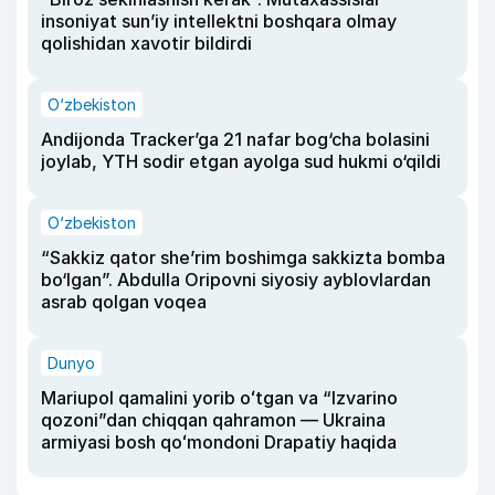
insoniyat sun’iy intellektni boshqara olmay
qolishidan xavotir bildirdi
O‘zbekiston
Andijonda Tracker’ga 21 nafar bog‘cha bolasini
joylab, YTH sodir etgan ayolga sud hukmi o‘qildi
O‘zbekiston
“Sakkiz qator she’rim boshimga sakkizta bomba
bo‘lgan”. Abdulla Oripovni siyosiy ayblovlardan
asrab qolgan voqea
Dunyo
Mariupol qamalini yorib oʻtgan va “Izvarino
qozoni”dan chiqqan qahramon — Ukraina
armiyasi bosh qoʻmondoni Drapatiy haqida