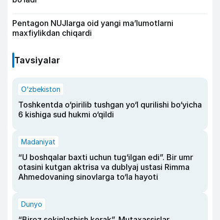
Pentagon NUJlarga oid yangi maʼlumotlarni
maxfiylikdan chiqardi
Tavsiyalar
O‘zbekiston
Toshkentda o‘pirilib tushgan yo‘l qurilishi bo‘yicha
6 kishiga sud hukmi o‘qildi
Madaniyat
“U boshqalar baxti uchun tug‘ilgan edi”. Bir umr
otasini kutgan aktrisa va dublyaj ustasi Rimma
Ahmedovaning sinovlarga to‘la hayoti
Dunyo
“Biroz sekinlashish kerak”. Mutaxassislar