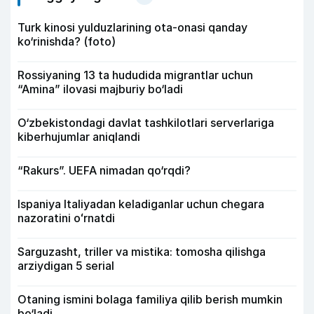
Turk kinosi yulduzlarining ota-onasi qanday
ko‘rinishda? (foto)
Rossiyaning 13 ta hududida migrantlar uchun
“Amina” ilovasi majburiy bo‘ladi
O‘zbekistondagi davlat tashkilotlari serverlariga
kiberhujumlar aniqlandi
“Rakurs”. UEFA nimadan qo‘rqdi?
Ispaniya Italiyadan keladiganlar uchun chegara
nazoratini oʻrnatdi
Sarguzasht, triller va mistika: tomosha qilishga
arziydigan 5 serial
Otaning ismini bolaga familiya qilib berish mumkin
bo‘ladi