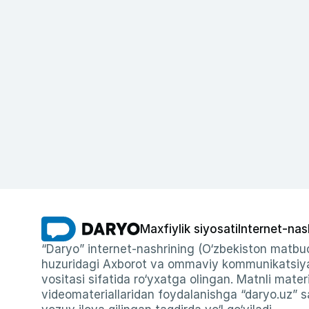
Maxfiylik siyosati
Internet-nas
“Daryo” internet-nashrining (O‘zbekiston matbuo
huzuridagi Axborot va ommaviy kommunikatsiyal
vositasi sifatida ro‘yxatga olingan. Matnli materi
videomateriallaridan foydalanishga “daryo.uz” sa