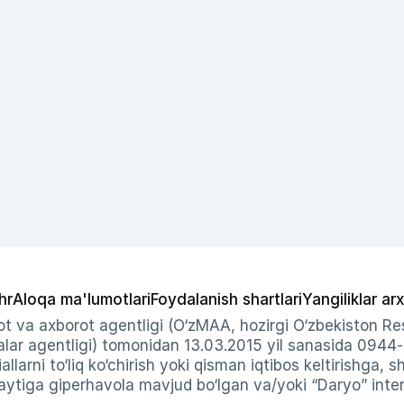
hr
Aloqa ma'lumotlari
Foydalanish shartlari
Yangiliklar arx
t va axborot agentligi (O‘zMAA, hozirgi O‘zbekiston Res
ar agentligi) tomonidan 13.03.2015 yil sanasida 0944
allarni to‘liq ko‘chirish yoki qisman iqtibos keltirishga, 
ytiga giperhavola mavjud bo‘lgan va/yoki “Daryo” intern