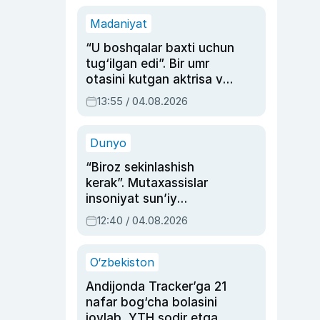
Madaniyat
“U boshqalar baxti uchun
tug‘ilgan edi”. Bir umr
otasini kutgan aktrisa va
dublyaj ustasi Rimma
13:55 / 04.08.2026
Ahmedovaning
sinovlarga to‘la hayoti
Dunyo
“Biroz sekinlashish
kerak”. Mutaxassislar
insoniyat sun’iy
intellektni boshqara
12:40 / 04.08.2026
olmay qolishidan xavotir
bildirdi
O‘zbekiston
Andijonda Tracker’ga 21
nafar bog‘cha bolasini
joylab, YTH sodir etgan