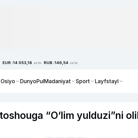
EUR :
RUB :
14 053,18
146,54
so'm
so'm
 Osiyo
Dunyo
Pul
Madaniyat
Sport
Layfstayl
oshouga “O‘lim yulduzi”ni ol