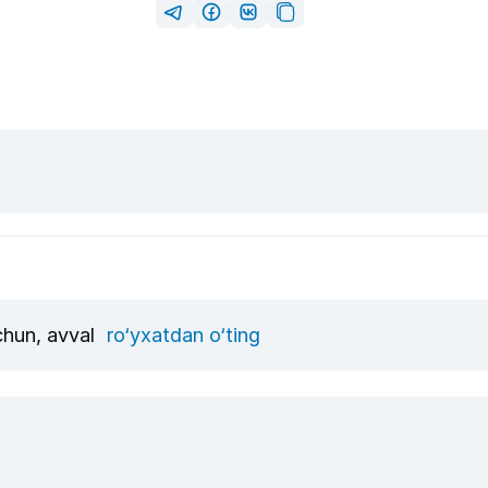
uchun, avval
ro‘yxatdan o‘ting