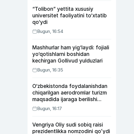
“Tolibon” yettita xususiy
universitet faoliyatini to‘xtatib
qo‘ydi
Bugun, 16:54
Mashhurlar ham yig‘laydi: fojiali
yo‘qotishlarni boshidan
kechirgan Gollivud yulduzlari
Bugun, 16:35
O‘zbekistonda foydalanishdan
chiqarilgan aerodromlar turizm
maqsadida ijaraga berilishi
mumkin
Bugun, 16:17
Vengriya Oliy sudi sobiq raisi
prezidentlikka nomzodini qoʻydi