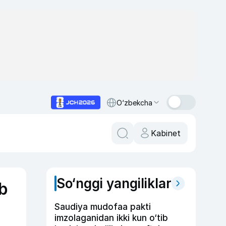
O‘zbekcha
Kabinet
So‘nggi yangiliklar
ib
Saudiya mudofaa pakti
imzolaganidan ikki kun o‘tib