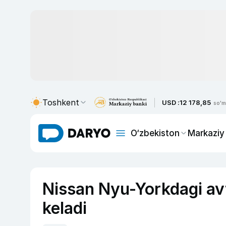
Toshkent
USD :
12 178,85
so'm
O‘zbekiston
Markaziy
Nissan Nyu-Yorkdagi avt
keladi