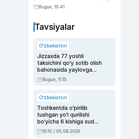
Bugun, 15:41
Tavsiyalar
O‘zbekiston
Jizzaxda 77 yoshli
taksichini qo‘y sotib olish
bahonasida yaylovga
olib borib o‘ldirgan yigit
Bugun, 11:15
20 yilga qamaldi
O‘zbekiston
Toshkentda o‘pirilib
tushgan yo‘l qurilishi
bo‘yicha 6 kishiga sud
hukmi o‘qildi
10:10 / 05.08.2026