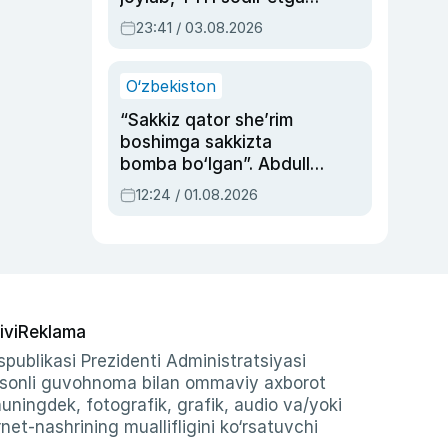
ayolga sud hukmi o‘qildi
23:41 / 03.08.2026
O‘zbekiston
“Sakkiz qator she’rim
boshimga sakkizta
bomba bo‘lgan”. Abdulla
Oripovni siyosiy
12:24 / 01.08.2026
ayblovlardan asrab
qolgan voqea
ivi
Reklama
publikasi Prezidenti Administratsiyasi
-sonli guvohnoma bilan ommaviy axborot
shuningdek, fotografik, grafik, audio va/yoki
et-nashrining muallifligini ko‘rsatuvchi