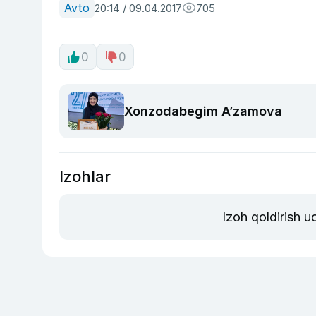
Avto
20:14 / 09.04.2017
705
0
0
Xonzodabegim A’zamova
Izohlar
Izoh qoldirish 