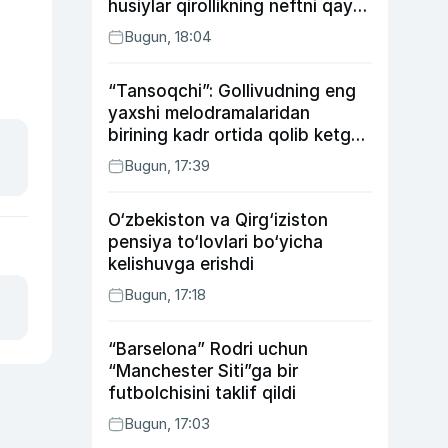
husiylar qirollikning neftni qayta
ishlash zavodiga hujum qildi
Bugun, 18:04
“Tansoqchi”: Gollivudning eng
yaxshi melodramalaridan
birining kadr ortida qolib ketgan
voqealari
Bugun, 17:39
O‘zbekiston va Qirg‘iziston
pensiya to‘lovlari bo‘yicha
kelishuvga erishdi
Bugun, 17:18
“Barselona” Rodri uchun
“Manchester Siti”ga bir
futbolchisini taklif qildi
Bugun, 17:03