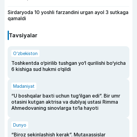
Sirdaryoda 10 yoshli farzandini urgan ayol 3 sutkaga
qamaldi
Tavsiyalar
O‘zbekiston
Toshkentda o‘pirilib tushgan yo‘l qurilishi bo‘yicha
6 kishiga sud hukmi o‘qildi
Madaniyat
“U boshqalar baxti uchun tug‘ilgan edi”. Bir umr
otasini kutgan aktrisa va dublyaj ustasi Rimma
Ahmedovaning sinovlarga to‘la hayoti
Dunyo
“Biroz sekinlashish kerak”. Mutaxassislar