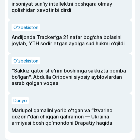
insoniyat sun’iy intellektni boshqara olmay
qolishidan xavotir bildirdi
O‘zbekiston
Andijonda Tracker’ga 21 nafar bog‘cha bolasini
joylab, YTH sodir etgan ayolga sud hukmi o‘qildi
O‘zbekiston
“Sakkiz qator she’rim boshimga sakkizta bomba
bo‘lgan”. Abdulla Oripovni siyosiy ayblovlardan
asrab qolgan voqea
Dunyo
Mariupol qamalini yorib oʻtgan va “Izvarino
qozoni”dan chiqqan qahramon — Ukraina
armiyasi bosh qoʻmondoni Drapatiy haqida