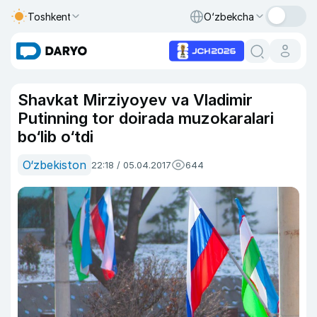
Toshkent
O‘zbekcha
Shavkat Mirziyoyev va Vladimir
Putinning tor doirada muzokaralari
bo‘lib o‘tdi
O‘zbekiston
22:18 / 05.04.2017
644