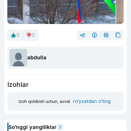
0
0
abdulla
Izohlar
ro‘yxatdan o‘ting
Izoh qoldirish uchun, avval
So‘nggi yangiliklar