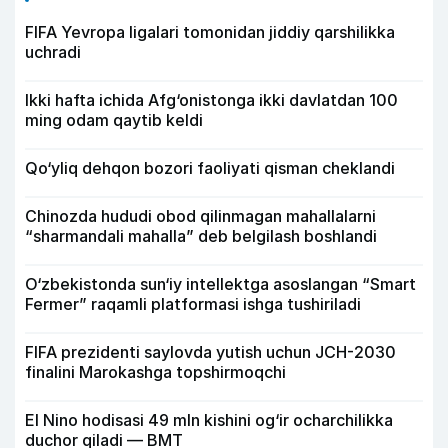
FIFA Yevropa ligalari tomonidan jiddiy qarshilikka
uchradi
Ikki hafta ichida Afg‘onistonga ikki davlatdan 100
ming odam qaytib keldi
Qo‘yliq dehqon bozori faoliyati qisman cheklandi
Chinozda hududi obod qilinmagan mahallalarni
“sharmandali mahalla” deb belgilash boshlandi
O‘zbekistonda sun‘iy intellektga asoslangan “Smart
Fermer” raqamli platformasi ishga tushiriladi
FIFA prezidenti saylovda yutish uchun JCH-2030
finalini Marokashga topshirmoqchi
El Nino hodisasi 49 mln kishini og‘ir ocharchilikka
duchor qiladi — BMT