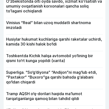
Oʻzbekistonda olti oyda savdo, xizmat koʻrsatish va
umumiy ovqatlanish korxonalari qancha soliq
toʻlagani ochiqlandi
Vinisius “Real” bilan uzoq muddatli shartnoma
imzoladi
Husiylar hukumat kuchlariga qarshi raketalar uchirdi,
kamida 30 kishi halok bo‘ldi
Toshkentda Kichik halqa avtomobil yo‘lining bir
qismi to‘rt kunga yopildi (xarita)
Superliga. “So‘g‘diyona” “Andijon”ni mag‘lub etdi,
“Paxtakor” “Buxoro”ga qarshi bahsda g‘alabani
qo‘ldan chiqardi
Tramp AQSH o‘q-dorilari haqida ma’lumot
tarqatganlarga qamoq bilan tahdid qildi