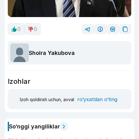
0
0
Shoira Yakubova
Izohlar
ro‘yxatdan o‘ting
Izoh qoldirish uchun, avval
So‘nggi yangiliklar