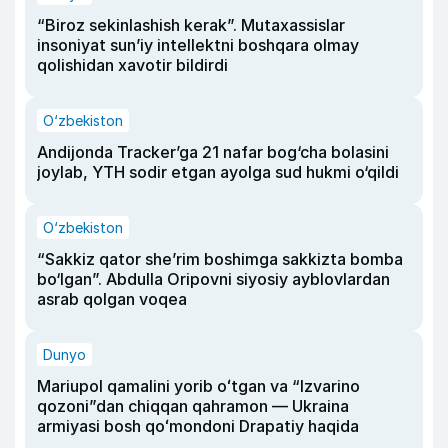
“Biroz sekinlashish kerak”. Mutaxassislar
insoniyat sun’iy intellektni boshqara olmay
qolishidan xavotir bildirdi
O‘zbekiston
Andijonda Tracker’ga 21 nafar bog‘cha bolasini
joylab, YTH sodir etgan ayolga sud hukmi o‘qildi
O‘zbekiston
“Sakkiz qator she’rim boshimga sakkizta bomba
bo‘lgan”. Abdulla Oripovni siyosiy ayblovlardan
asrab qolgan voqea
Dunyo
Mariupol qamalini yorib oʻtgan va “Izvarino
qozoni”dan chiqqan qahramon — Ukraina
armiyasi bosh qoʻmondoni Drapatiy haqida