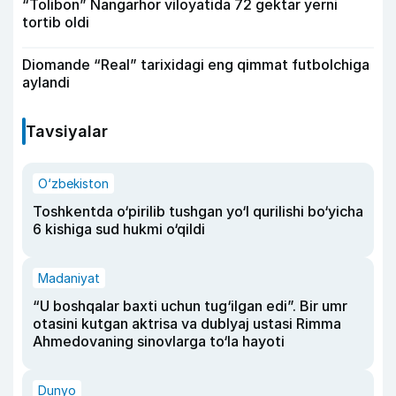
“Tolibon” Nangarhor viloyatida 72 gektar yerni
tortib oldi
Diomande “Real” tarixidagi eng qimmat futbolchiga
aylandi
Tavsiyalar
O‘zbekiston
Toshkentda o‘pirilib tushgan yo‘l qurilishi bo‘yicha
6 kishiga sud hukmi o‘qildi
Madaniyat
“U boshqalar baxti uchun tug‘ilgan edi”. Bir umr
otasini kutgan aktrisa va dublyaj ustasi Rimma
Ahmedovaning sinovlarga to‘la hayoti
Dunyo