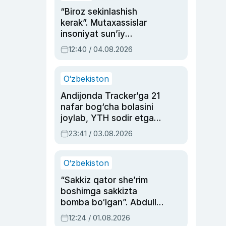
“Biroz sekinlashish
kerak”. Mutaxassislar
insoniyat sun’iy
intellektni boshqara
12:40 / 04.08.2026
olmay qolishidan xavotir
bildirdi
O‘zbekiston
Andijonda Tracker’ga 21
nafar bog‘cha bolasini
joylab, YTH sodir etgan
ayolga sud hukmi o‘qildi
23:41 / 03.08.2026
O‘zbekiston
“Sakkiz qator she’rim
boshimga sakkizta
bomba bo‘lgan”. Abdulla
Oripovni siyosiy
12:24 / 01.08.2026
ayblovlardan asrab