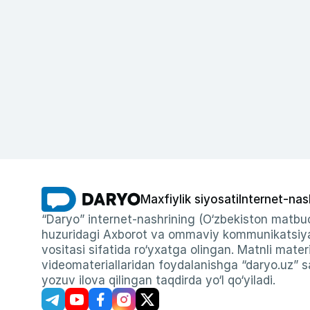
Maxfiylik siyosati
Internet-nas
“Daryo” internet-nashrining (O‘zbekiston matbuo
huzuridagi Axborot va ommaviy kommunikatsiyal
vositasi sifatida ro‘yxatga olingan. Matnli materi
videomateriallaridan foydalanishga “daryo.uz” sa
yozuv ilova qilingan taqdirda yo‘l qo‘yiladi.