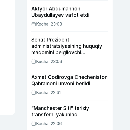
Aktyor Abdu­mannon
Ubaydullayev vafot etdi
Kecha, 23:08
Senat Prezident
administratsiyasining huquqiy
maqomini belgilovchi
konstitutsiyaviy qonunni
Kecha, 23:06
ma’qulladi
Axmat Qodirovga Checheniston
Qahramoni unvoni berildi
Kecha, 22:31
“Manchester Siti” tarixiy
transferni yakunladi
Kecha, 22:06