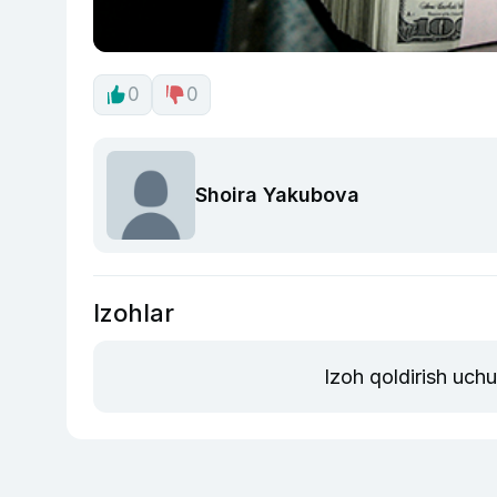
0
0
Shoira Yakubova
Izohlar
Izoh qoldirish uch