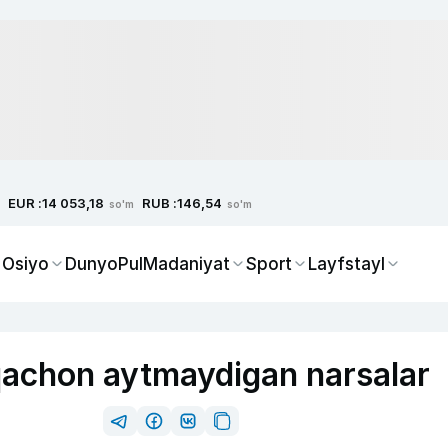
EUR :
RUB :
14 053,18
146,54
so'm
so'm
 Osiyo
Dunyo
Pul
Madaniyat
Sport
Layfstayl
 qachon aytmaydigan narsalar