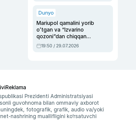
qolgan voqea
Dunyo
Mariupol qamalini yorib
oʻtgan va “Izvarino
qozoni”dan chiqqan
qahramon — Ukraina
19:50 / 29.07.2026
armiyasi bosh
qoʻmondoni Drapatiy
haqida
ivi
Reklama
publikasi Prezidenti Administratsiyasi
-sonli guvohnoma bilan ommaviy axborot
shuningdek, fotografik, grafik, audio va/yoki
et-nashrining muallifligini ko‘rsatuvchi