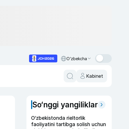
O‘zbekcha
Kabinet
So‘nggi yangiliklar
O‘zbekistonda rieltorlik
faoliyatini tartibga solish uchun