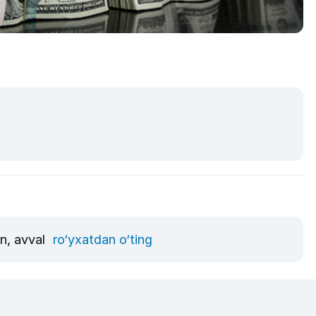
un, avval
ro‘yxatdan o‘ting