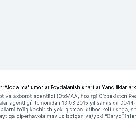
hr
Aloqa ma'lumotlari
Foydalanish shartlari
Yangiliklar arx
t va axborot agentligi (O‘zMAA, hozirgi O‘zbekiston Res
ar agentligi) tomonidan 13.03.2015 yil sanasida 0944
allarni to‘liq ko‘chirish yoki qisman iqtibos keltirishga, 
ytiga giperhavola mavjud bo‘lgan va/yoki “Daryo” intern