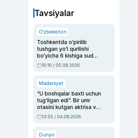
Tavsiyalar
O‘zbekiston
Toshkentda o‘pirilib
tushgan yo‘l qurilishi
bo‘yicha 6 kishiga sud
hukmi o‘qildi
10:10 / 05.08.2026
Madaniyat
“U boshqalar baxti uchun
tug‘ilgan edi”. Bir umr
otasini kutgan aktrisa va
dublyaj ustasi Rimma
13:55 / 04.08.2026
Ahmedovaning
sinovlarga to‘la hayoti
Dunyo