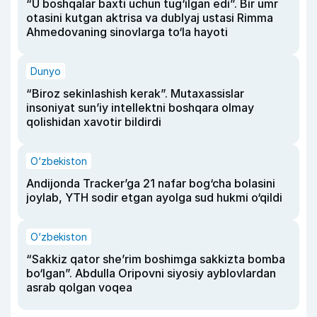
“U boshqalar baxti uchun tug‘ilgan edi”. Bir umr
otasini kutgan aktrisa va dublyaj ustasi Rimma
Ahmedovaning sinovlarga to‘la hayoti
Dunyo
“Biroz sekinlashish kerak”. Mutaxassislar
insoniyat sun’iy intellektni boshqara olmay
qolishidan xavotir bildirdi
O‘zbekiston
Andijonda Tracker’ga 21 nafar bog‘cha bolasini
joylab, YTH sodir etgan ayolga sud hukmi o‘qildi
O‘zbekiston
“Sakkiz qator she’rim boshimga sakkizta bomba
bo‘lgan”. Abdulla Oripovni siyosiy ayblovlardan
asrab qolgan voqea