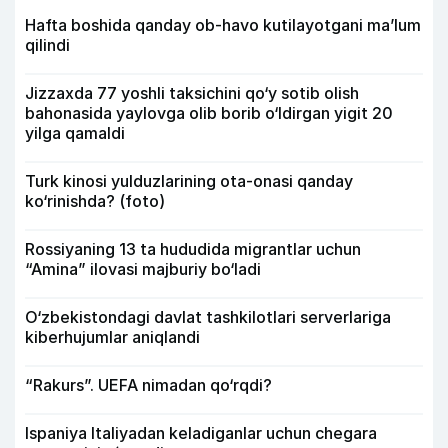
Hafta boshida qanday ob-havo kutilayotgani ma’lum
qilindi
Jizzaxda 77 yoshli taksichini qo‘y sotib olish
bahonasida yaylovga olib borib o‘ldirgan yigit 20
yilga qamaldi
Turk kinosi yulduzlarining ota-onasi qanday
ko‘rinishda? (foto)
Rossiyaning 13 ta hududida migrantlar uchun
“Amina” ilovasi majburiy bo‘ladi
O‘zbekistondagi davlat tashkilotlari serverlariga
kiberhujumlar aniqlandi
“Rakurs”. UEFA nimadan qo‘rqdi?
Ispaniya Italiyadan keladiganlar uchun chegara