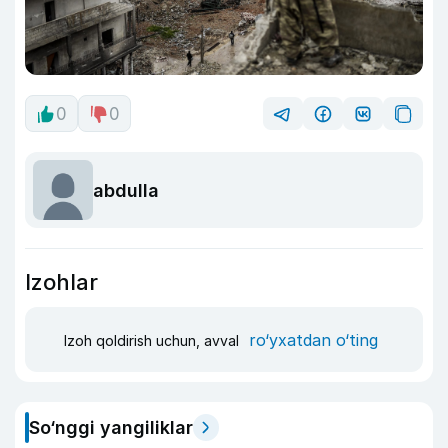
0
0
abdulla
Izohlar
ro‘yxatdan o‘ting
Izoh qoldirish uchun, avval
So‘nggi yangiliklar