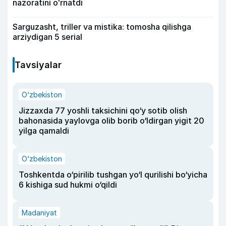
nazoratini oʻrnatdi
Sarguzasht, triller va mistika: tomosha qilishga
arziydigan 5 serial
Tavsiyalar
O‘zbekiston
Jizzaxda 77 yoshli taksichini qo‘y sotib olish
bahonasida yaylovga olib borib o‘ldirgan yigit 20
yilga qamaldi
O‘zbekiston
Toshkentda o‘pirilib tushgan yo‘l qurilishi bo‘yicha
6 kishiga sud hukmi o‘qildi
Madaniyat