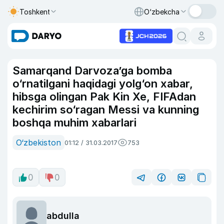
Toshkent
O‘zbekcha
Samarqand Darvoza’ga bomba
o‘rnatilgani haqidagi yolg‘on xabar,
hibsga olingan Pak Kin Xe, FIFAdan
kechirim so‘ragan Messi va kunning
boshqa muhim xabarlari
O‘zbekiston
01:12 / 31.03.2017
753
0
0
abdulla