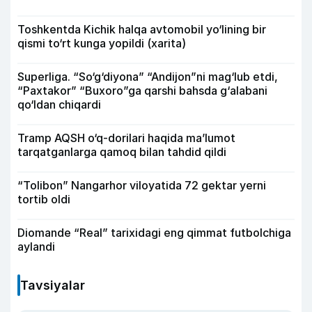
Toshkentda Kichik halqa avtomobil yo‘lining bir
qismi to‘rt kunga yopildi (xarita)
Superliga. “So‘g‘diyona” “Andijon”ni mag‘lub etdi,
“Paxtakor” “Buxoro”ga qarshi bahsda g‘alabani
qo‘ldan chiqardi
Tramp AQSH o‘q-dorilari haqida ma’lumot
tarqatganlarga qamoq bilan tahdid qildi
“Tolibon” Nangarhor viloyatida 72 gektar yerni
tortib oldi
Diomande “Real” tarixidagi eng qimmat futbolchiga
aylandi
Tavsiyalar