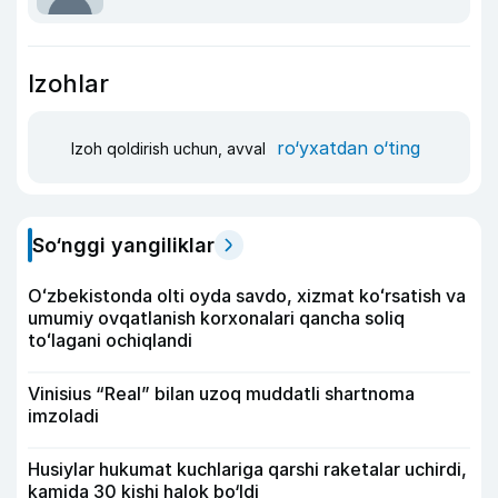
Izohlar
ro‘yxatdan o‘ting
Izoh qoldirish uchun, avval
So‘nggi yangiliklar
Oʻzbekistonda olti oyda savdo, xizmat koʻrsatish va
umumiy ovqatlanish korxonalari qancha soliq
toʻlagani ochiqlandi
Vinisius “Real” bilan uzoq muddatli shartnoma
imzoladi
Husiylar hukumat kuchlariga qarshi raketalar uchirdi,
kamida 30 kishi halok bo‘ldi