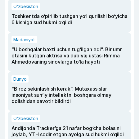
O‘zbekiston
Toshkentda o‘pirilib tushgan yo‘l qurilishi bo‘yicha
6 kishiga sud hukmi o‘qildi
Madaniyat
“U boshqalar baxti uchun tug‘ilgan edi”. Bir umr
otasini kutgan aktrisa va dublyaj ustasi Rimma
Ahmedovaning sinovlarga to‘la hayoti
Dunyo
“Biroz sekinlashish kerak”. Mutaxassislar
insoniyat sun’iy intellektni boshqara olmay
qolishidan xavotir bildirdi
O‘zbekiston
Andijonda Tracker’ga 21 nafar bog‘cha bolasini
joylab, YTH sodir etgan ayolga sud hukmi o‘qildi