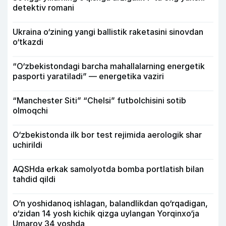
detektiv romani
Ukraina o‘zining yangi ballistik raketasini sinovdan
o‘tkazdi
“O‘zbekistondagi barcha mahallalarning energetik
pasporti yaratiladi” — energetika vaziri
“Manchester Siti” “Chelsi” futbolchisini sotib
olmoqchi
O‘zbekistonda ilk bor test rejimida aerologik shar
uchirildi
AQSHda erkak samolyotda bomba portlatish bilan
tahdid qildi
O‘n yoshidanoq ishlagan, balandlikdan qo‘rqadigan,
o‘zidan 14 yosh kichik qizga uylangan Yorqinxo‘ja
Umarov 34 yoshda