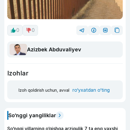
0
0
Azizbek Abduvaliyev
Izohlar
ro‘yxatdan o‘ting
Izoh qoldirish uchun, avval
So‘nggi yangiliklar
So‘nggi yillarning o‘qishga arzigulik 7 ta eng yaxshi