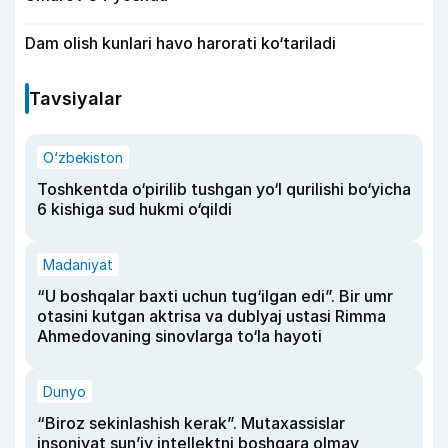
Dam olish kunlari havo harorati ko‘tariladi
Tavsiyalar
O‘zbekiston
Toshkentda o‘pirilib tushgan yo‘l qurilishi bo‘yicha
6 kishiga sud hukmi o‘qildi
Madaniyat
“U boshqalar baxti uchun tug‘ilgan edi”. Bir umr
otasini kutgan aktrisa va dublyaj ustasi Rimma
Ahmedovaning sinovlarga to‘la hayoti
Dunyo
“Biroz sekinlashish kerak”. Mutaxassislar
insoniyat sun’iy intellektni boshqara olmay