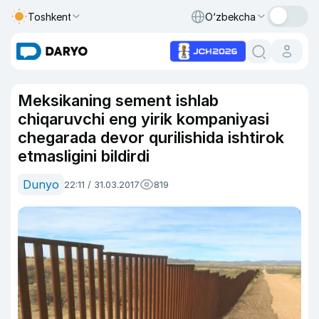
Toshkent
O‘zbekcha
Meksikaning sement ishlab
chiqaruvchi eng yirik kompaniyasi
chegarada devor qurilishida ishtirok
etmasligini bildirdi
Dunyo
22:11 / 31.03.2017
819