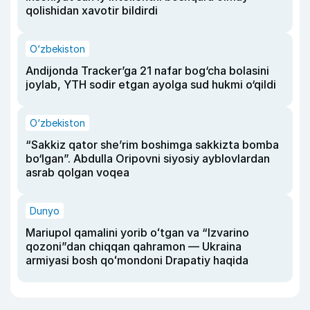
qolishidan xavotir bildirdi
O‘zbekiston
Andijonda Tracker’ga 21 nafar bog‘cha bolasini
joylab, YTH sodir etgan ayolga sud hukmi o‘qildi
O‘zbekiston
“Sakkiz qator she’rim boshimga sakkizta bomba
bo‘lgan”. Abdulla Oripovni siyosiy ayblovlardan
asrab qolgan voqea
Dunyo
Mariupol qamalini yorib oʻtgan va “Izvarino
qozoni”dan chiqqan qahramon — Ukraina
armiyasi bosh qoʻmondoni Drapatiy haqida