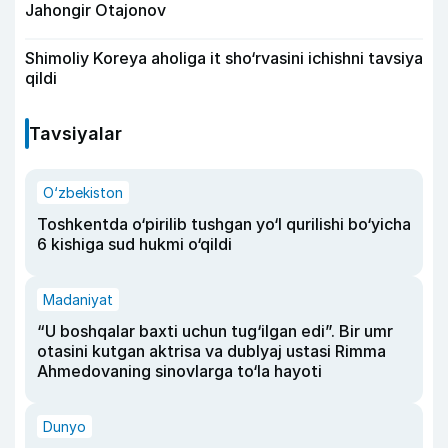
Jahongir Otajonov
Shimoliy Koreya aholiga it sho‘rvasini ichishni tavsiya
qildi
Tavsiyalar
O‘zbekiston
Toshkentda o‘pirilib tushgan yo‘l qurilishi bo‘yicha
6 kishiga sud hukmi o‘qildi
Madaniyat
“U boshqalar baxti uchun tug‘ilgan edi”. Bir umr
otasini kutgan aktrisa va dublyaj ustasi Rimma
Ahmedovaning sinovlarga to‘la hayoti
Dunyo