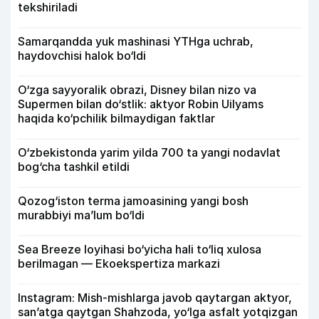
tekshiriladi
Samarqandda yuk mashinasi YTHga uchrab,
haydovchisi halok bo‘ldi
O‘zga sayyoralik obrazi, Disney bilan nizo va
Supermen bilan do‘stlik: aktyor Robin Uilyams
haqida ko‘pchilik bilmaydigan faktlar
O‘zbekistonda yarim yilda 700 ta yangi nodavlat
bog‘cha tashkil etildi
Qozog‘iston terma jamoasining yangi bosh
murabbiyi ma’lum bo‘ldi
Sea Breeze loyihasi bo‘yicha hali to‘liq xulosa
berilmagan — Ekoekspertiza markazi
Instagram: Mish-mishlarga javob qaytargan aktyor,
san’atga qaytgan Shahzoda, yo‘lga asfalt yotqizgan