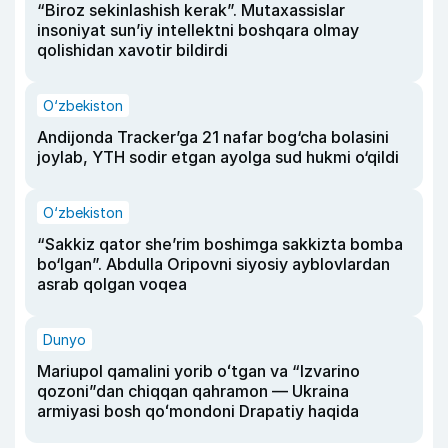
“Biroz sekinlashish kerak”. Mutaxassislar
insoniyat sun’iy intellektni boshqara olmay
qolishidan xavotir bildirdi
O‘zbekiston
Andijonda Tracker’ga 21 nafar bog‘cha bolasini
joylab, YTH sodir etgan ayolga sud hukmi o‘qildi
O‘zbekiston
“Sakkiz qator she’rim boshimga sakkizta bomba
bo‘lgan”. Abdulla Oripovni siyosiy ayblovlardan
asrab qolgan voqea
Dunyo
Mariupol qamalini yorib oʻtgan va “Izvarino
qozoni”dan chiqqan qahramon — Ukraina
armiyasi bosh qoʻmondoni Drapatiy haqida