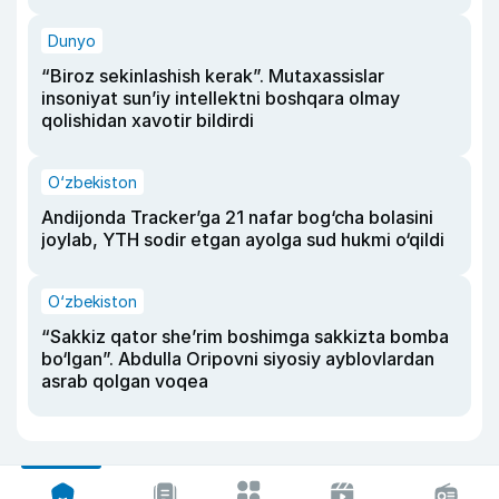
Dunyo
“Biroz sekinlashish kerak”. Mutaxassislar
insoniyat sun’iy intellektni boshqara olmay
qolishidan xavotir bildirdi
O‘zbekiston
Andijonda Tracker’ga 21 nafar bog‘cha bolasini
joylab, YTH sodir etgan ayolga sud hukmi o‘qildi
O‘zbekiston
“Sakkiz qator she’rim boshimga sakkizta bomba
bo‘lgan”. Abdulla Oripovni siyosiy ayblovlardan
asrab qolgan voqea