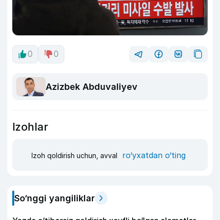
0
0
Azizbek Abduvaliyev
Izohlar
ro‘yxatdan o‘ting
Izoh qoldirish uchun, avval
So‘nggi yangiliklar