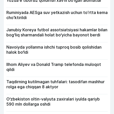
Yozda e’tiborsiz qoldirish xavfli bo‘lgan alomatlar
Ruminiyada AESga suv yetkazish uchun toʻrtta kema
choʻktirildi
Janubiy Koreya futbol assotsiatsiyasi hakamlar bilan
bog‘liq sharmandali holat bo‘yicha bayonot berdi
Navoiyda yollanma ishchi tuproq bosib qolishidan
halok bo‘ldi
Ilhom Aliyev va Donald Tramp telefonda muloqot
qildi
Taqdirning kutilmagan tuhfalari: tasodifan mashhur
rolga ega chiqqan 8 aktyor
O‘zbekiston oltin-valyuta zaxiralari iyulda qariyb
590 mln dollarga oshdi