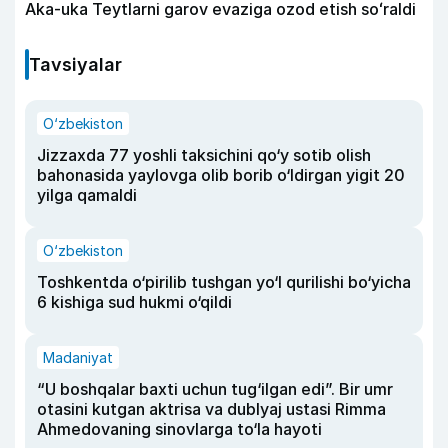
Aka-uka Teytlarni garov evaziga ozod etish soʻraldi
Tavsiyalar
O‘zbekiston
Jizzaxda 77 yoshli taksichini qo‘y sotib olish
bahonasida yaylovga olib borib o‘ldirgan yigit 20
yilga qamaldi
O‘zbekiston
Toshkentda o‘pirilib tushgan yo‘l qurilishi bo‘yicha
6 kishiga sud hukmi o‘qildi
Madaniyat
“U boshqalar baxti uchun tug‘ilgan edi”. Bir umr
otasini kutgan aktrisa va dublyaj ustasi Rimma
Ahmedovaning sinovlarga to‘la hayoti