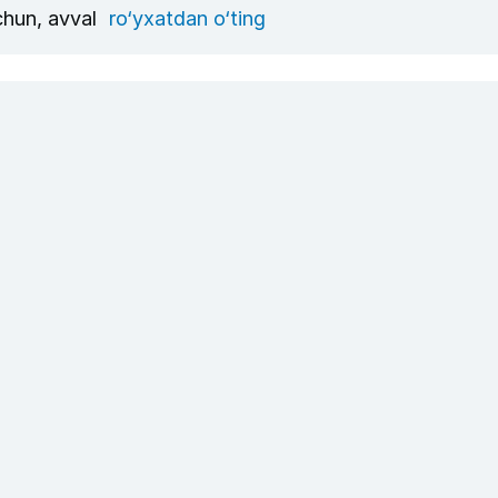
uchun, avval
ro‘yxatdan o‘ting