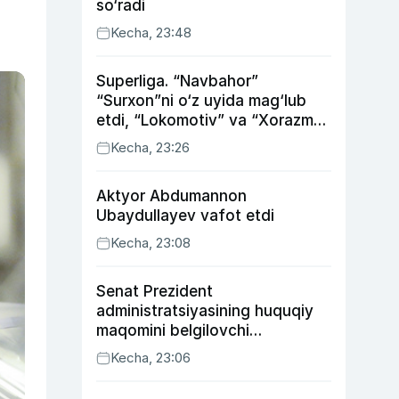
so‘radi
Kecha, 23:48
Superliga. “Navbahor”
“Surxon”ni o‘z uyida mag‘lub
etdi, “Lokomotiv” va “Xorazm”
uyda g‘alaba qozondi
Kecha, 23:26
Aktyor Abdu­mannon
Ubaydullayev vafot etdi
Kecha, 23:08
Senat Prezident
administratsiyasining huquqiy
maqomini belgilovchi
konstitutsiyaviy qonunni
Kecha, 23:06
ma’qulladi