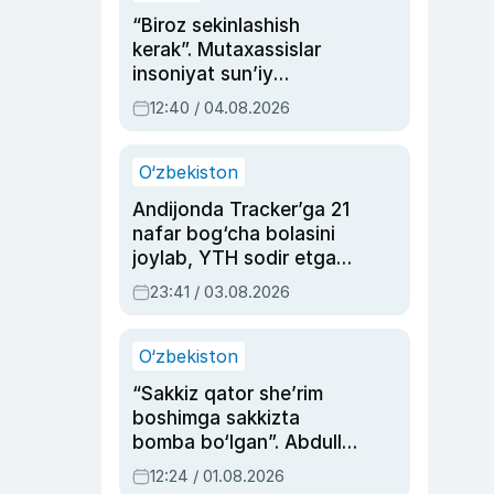
“Biroz sekinlashish
kerak”. Mutaxassislar
insoniyat sun’iy
intellektni boshqara
12:40 / 04.08.2026
olmay qolishidan xavotir
bildirdi
O‘zbekiston
Andijonda Tracker’ga 21
nafar bog‘cha bolasini
joylab, YTH sodir etgan
ayolga sud hukmi o‘qildi
23:41 / 03.08.2026
O‘zbekiston
“Sakkiz qator she’rim
boshimga sakkizta
bomba bo‘lgan”. Abdulla
Oripovni siyosiy
12:24 / 01.08.2026
ayblovlardan asrab