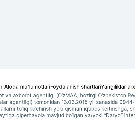
hr
Aloqa ma'lumotlari
Foydalanish shartlari
Yangiliklar arx
t va axborot agentligi (O‘zMAA, hozirgi O‘zbekiston Res
ar agentligi) tomonidan 13.03.2015 yil sanasida 0944
allarni to‘liq ko‘chirish yoki qisman iqtibos keltirishga, 
ytiga giperhavola mavjud bo‘lgan va/yoki “Daryo” intern