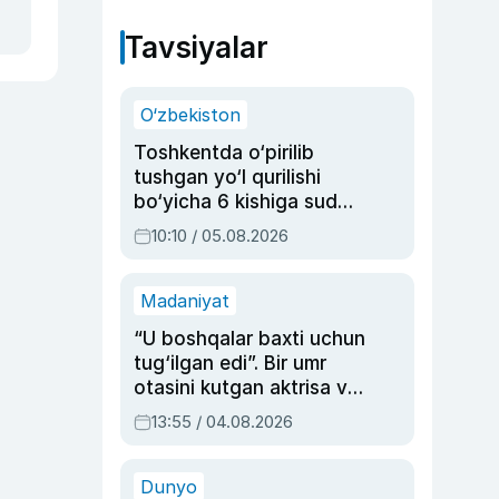
Tavsiyalar
O‘zbekiston
Toshkentda o‘pirilib
tushgan yo‘l qurilishi
bo‘yicha 6 kishiga sud
hukmi o‘qildi
10:10 / 05.08.2026
Madaniyat
“U boshqalar baxti uchun
tug‘ilgan edi”. Bir umr
otasini kutgan aktrisa va
dublyaj ustasi Rimma
13:55 / 04.08.2026
Ahmedovaning
sinovlarga to‘la hayoti
Dunyo