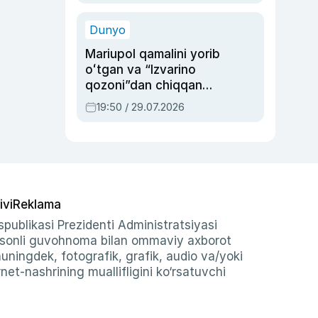
qolgan voqea
Dunyo
Mariupol qamalini yorib
oʻtgan va “Izvarino
qozoni”dan chiqqan
qahramon — Ukraina
19:50 / 29.07.2026
armiyasi bosh
qoʻmondoni Drapatiy
haqida
ivi
Reklama
publikasi Prezidenti Administratsiyasi
-sonli guvohnoma bilan ommaviy axborot
shuningdek, fotografik, grafik, audio va/yoki
et-nashrining muallifligini ko‘rsatuvchi