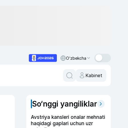
O‘zbekcha
Kabinet
So‘nggi yangiliklar
Avstriya kansleri onalar mehnati
haqidagi gaplari uchun uzr