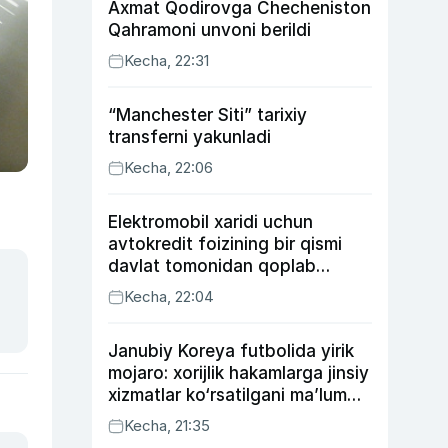
Axmat Qodirovga Checheniston
Qahramoni unvoni berildi
Kecha, 22:31
“Manchester Siti” tarixiy
transferni yakunladi
Kecha, 22:06
Elektromobil xaridi uchun
avtokredit foizining bir qismi
davlat tomonidan qoplab
berilishi mumkin
Kecha, 22:04
Janubiy Koreya futbolida yirik
mojaro: xorijlik hakamlarga jinsiy
xizmatlar ko‘rsatilgani ma’lum
qilindi
Kecha, 21:35