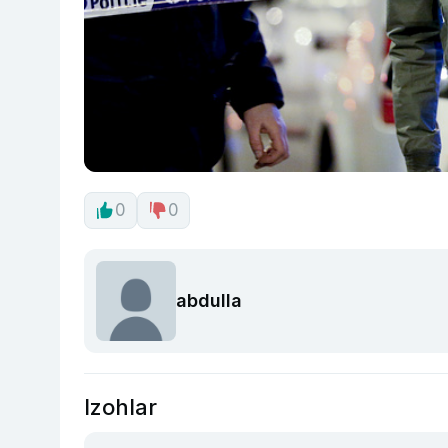
0
0
abdulla
Izohlar