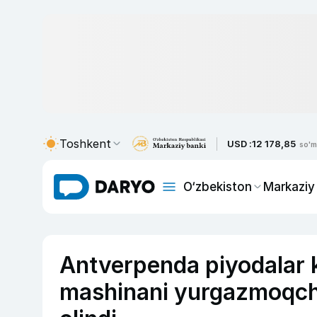
Toshkent
USD :
12 178,85
so'm
O‘zbekiston
Markaziy
Antverpenda piyodalar 
mashinani yurgazmoqchi