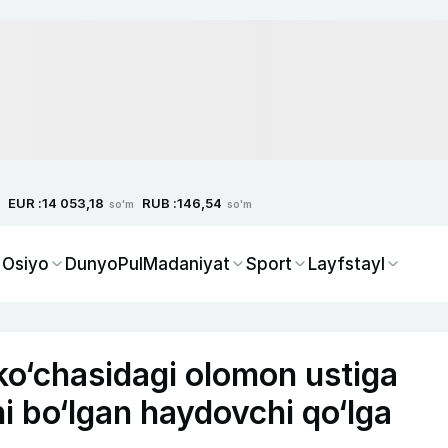
EUR :
RUB :
14 053,18
146,54
so'm
so'm
 Osiyo
Dunyo
Pul
Madaniyat
Sport
Layfstayl
ko‘chasidagi olomon ustiga
 bo‘lgan haydovchi qo‘lga