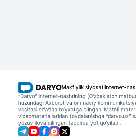
Maxfiylik siyosati
Internet-nas
“Daryo” internet-nashrining (O‘zbekiston matbuo
huzuridagi Axborot va ommaviy kommunikatsiyal
vositasi sifatida ro‘yxatga olingan. Matnli materi
videomateriallaridan foydalanishga “daryo.uz” sa
yozuv ilova qilingan taqdirda yo‘l qo‘yiladi.