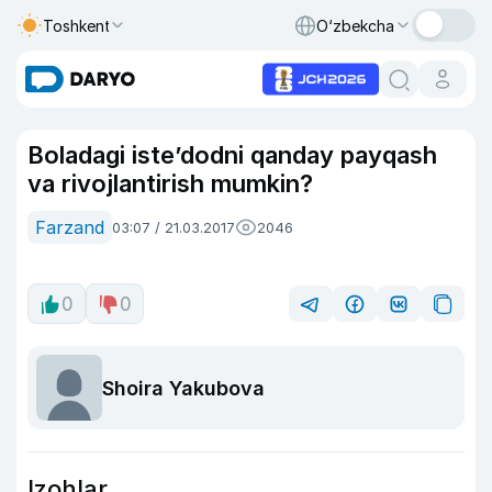
Toshkent
O‘zbekcha
Boladagi iste’dodni qanday payqash
va rivojlantirish mumkin?
Farzand
03:07 / 21.03.2017
2046
0
0
Shoira Yakubova
Izohlar