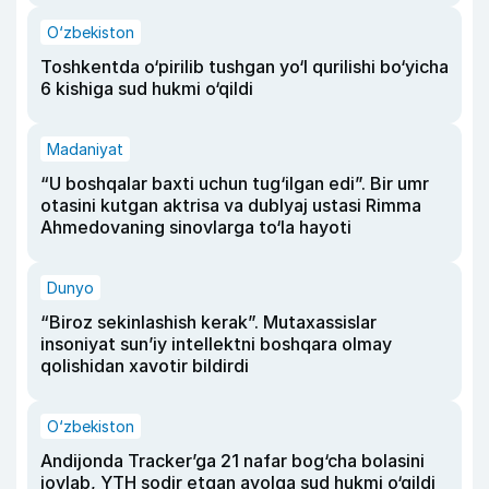
O‘zbekiston
Toshkentda o‘pirilib tushgan yo‘l qurilishi bo‘yicha
6 kishiga sud hukmi o‘qildi
Madaniyat
“U boshqalar baxti uchun tug‘ilgan edi”. Bir umr
otasini kutgan aktrisa va dublyaj ustasi Rimma
Ahmedovaning sinovlarga to‘la hayoti
Dunyo
“Biroz sekinlashish kerak”. Mutaxassislar
insoniyat sun’iy intellektni boshqara olmay
qolishidan xavotir bildirdi
O‘zbekiston
Andijonda Tracker’ga 21 nafar bog‘cha bolasini
joylab, YTH sodir etgan ayolga sud hukmi o‘qildi