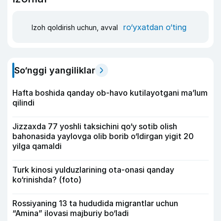
ro‘yxatdan o‘ting
Izoh qoldirish uchun, avval
So‘nggi yangiliklar
Hafta boshida qanday ob-havo kutilayotgani ma’lum
qilindi
Jizzaxda 77 yoshli taksichini qo‘y sotib olish
bahonasida yaylovga olib borib o‘ldirgan yigit 20
yilga qamaldi
Turk kinosi yulduzlarining ota-onasi qanday
ko‘rinishda? (foto)
Rossiyaning 13 ta hududida migrantlar uchun
“Amina” ilovasi majburiy bo‘ladi