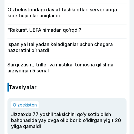
O‘zbekistondagi davlat tashkilotlari serverlariga
kiberhujumlar aniqlandi
“Rakurs”. UEFA nimadan qo‘rqdi?
Ispaniya Italiyadan keladiganlar uchun chegara
nazoratini oʻrnatdi
Sarguzasht, triller va mistika: tomosha qilishga
arziydigan 5 serial
Tavsiyalar
O‘zbekiston
Jizzaxda 77 yoshli taksichini qo‘y sotib olish
bahonasida yaylovga olib borib o‘ldirgan yigit 20
yilga qamaldi