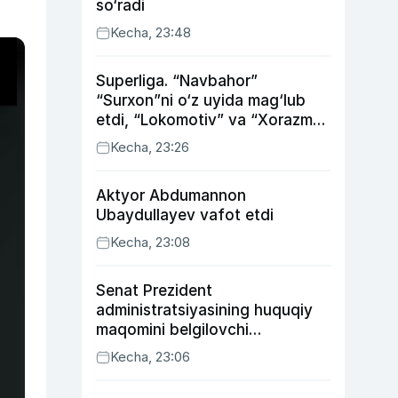
so‘radi
Kecha, 23:48
Superliga. “Navbahor”
“Surxon”ni o‘z uyida mag‘lub
etdi, “Lokomotiv” va “Xorazm”
uyda g‘alaba qozondi
Kecha, 23:26
Aktyor Abdu­mannon
Ubaydullayev vafot etdi
Kecha, 23:08
Senat Prezident
administratsiyasining huquqiy
maqomini belgilovchi
konstitutsiyaviy qonunni
Kecha, 23:06
ma’qulladi