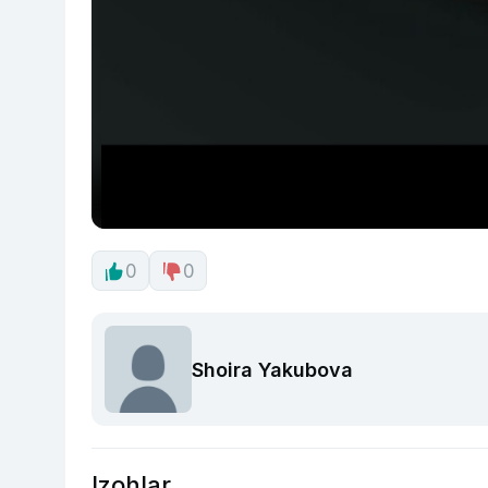
0
0
Shoira Yakubova
Izohlar