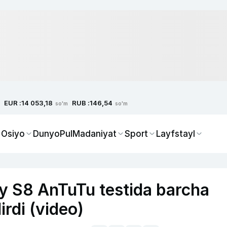
EUR :
RUB :
14 053,18
146,54
so'm
so'm
 Osiyo
Dunyo
Pul
Madaniyat
Sport
Layfstayl
 S8 AnTuTu testida barcha
irdi (video)