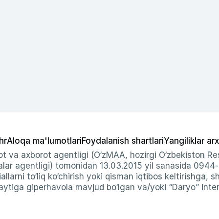
hr
Aloqa ma'lumotlari
Foydalanish shartlari
Yangiliklar arx
t va axborot agentligi (O‘zMAA, hozirgi O‘zbekiston Res
ar agentligi) tomonidan 13.03.2015 yil sanasida 0944
allarni to‘liq ko‘chirish yoki qisman iqtibos keltirishga, 
ytiga giperhavola mavjud bo‘lgan va/yoki “Daryo” intern