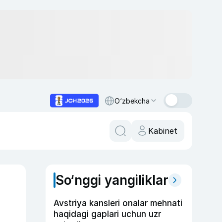
O‘zbekcha
Kabinet
So‘nggi yangiliklar
Avstriya kansleri onalar mehnati
haqidagi gaplari uchun uzr