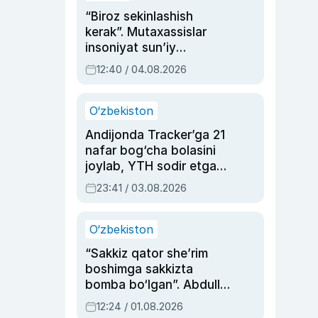
“Biroz sekinlashish
kerak”. Mutaxassislar
insoniyat sun’iy
intellektni boshqara
12:40 / 04.08.2026
olmay qolishidan xavotir
bildirdi
O‘zbekiston
Andijonda Tracker’ga 21
nafar bog‘cha bolasini
joylab, YTH sodir etgan
ayolga sud hukmi o‘qildi
23:41 / 03.08.2026
O‘zbekiston
“Sakkiz qator she’rim
boshimga sakkizta
bomba bo‘lgan”. Abdulla
Oripovni siyosiy
12:24 / 01.08.2026
ayblovlardan asrab