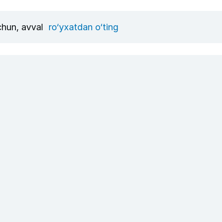
uchun, avval
ro‘yxatdan o‘ting