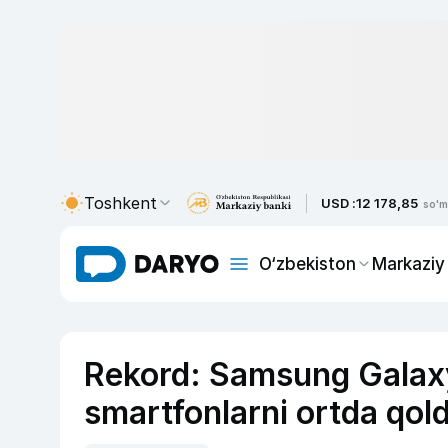
Toshkent
USD :
12 178,85
so'm
O‘zbekiston
Markaziy
Rekord: Samsung Galaxy
smartfonlarni ortda qold