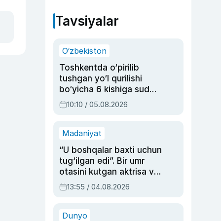
Tavsiyalar
O‘zbekiston
Toshkentda o‘pirilib
tushgan yo‘l qurilishi
bo‘yicha 6 kishiga sud
hukmi o‘qildi
10:10 / 05.08.2026
Madaniyat
“U boshqalar baxti uchun
tug‘ilgan edi”. Bir umr
otasini kutgan aktrisa va
dublyaj ustasi Rimma
13:55 / 04.08.2026
Ahmedovaning
sinovlarga to‘la hayoti
Dunyo