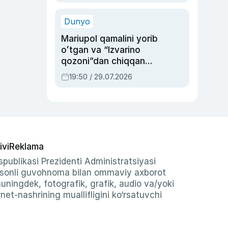
qolgan voqea
Dunyo
Mariupol qamalini yorib
oʻtgan va “Izvarino
qozoni”dan chiqqan
qahramon — Ukraina
19:50 / 29.07.2026
armiyasi bosh
qoʻmondoni Drapatiy
haqida
ivi
Reklama
publikasi Prezidenti Administratsiyasi
-sonli guvohnoma bilan ommaviy axborot
shuningdek, fotografik, grafik, audio va/yoki
et-nashrining muallifligini ko‘rsatuvchi