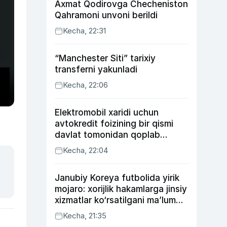
Axmat Qodirovga Checheniston
Qahramoni unvoni berildi
Kecha, 22:31
“Manchester Siti” tarixiy
transferni yakunladi
Kecha, 22:06
Elektromobil xaridi uchun
avtokredit foizining bir qismi
davlat tomonidan qoplab
berilishi mumkin
Kecha, 22:04
Janubiy Koreya futbolida yirik
mojaro: xorijlik hakamlarga jinsiy
xizmatlar ko‘rsatilgani ma’lum
qilindi
Kecha, 21:35