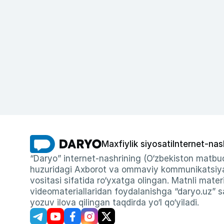
Maxfiylik siyosati
Internet-nas
“Daryo” internet-nashrining (O‘zbekiston matbuo
huzuridagi Axborot va ommaviy kommunikatsiyal
vositasi sifatida ro‘yxatga olingan. Matnli materi
videomateriallaridan foydalanishga “daryo.uz” sa
yozuv ilova qilingan taqdirda yo‘l qo‘yiladi.