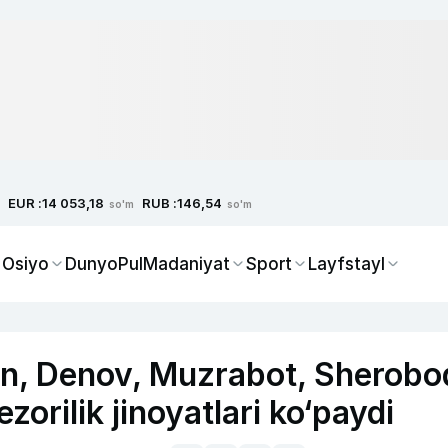
EUR :
RUB :
14 053,18
146,54
so'm
so'm
 Osiyo
Dunyo
Pul
Madaniyat
Sport
Layfstayl
n, Denov, Muzrabot, Sherobo
zorilik jinoyatlari ko‘paydi