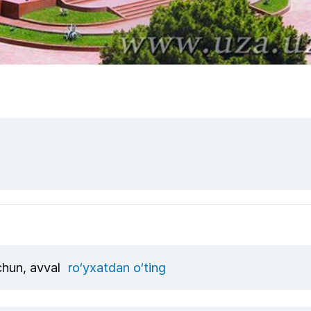
uchun, avval
ro‘yxatdan o‘ting