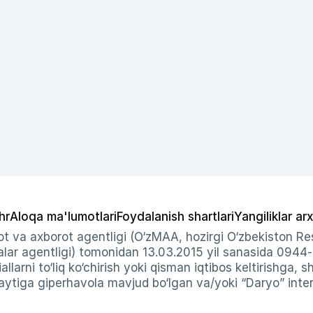
hr
Aloqa ma'lumotlari
Foydalanish shartlari
Yangiliklar arx
t va axborot agentligi (O‘zMAA, hozirgi O‘zbekiston Res
ar agentligi) tomonidan 13.03.2015 yil sanasida 0944
allarni to‘liq ko‘chirish yoki qisman iqtibos keltirishga, 
ytiga giperhavola mavjud bo‘lgan va/yoki “Daryo” intern