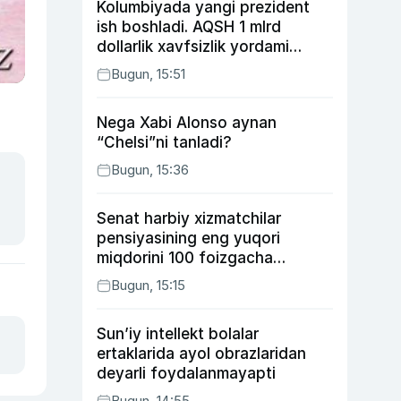
Kolumbiyada yangi prezident
ish boshladi. AQSH 1 mlrd
dollarlik xavfsizlik yordami
bermoqchi
Bugun, 15:51
Nega Xabi Alonso aynan
“Chelsi”ni tanladi?
Bugun, 15:36
Senat harbiy xizmatchilar
pensiyasining eng yuqori
miqdorini 100 foizgacha
oshirishni nazarda tutuvchi
Bugun, 15:15
qonunni ma’qulladi
Sun’iy intellekt bolalar
ertaklarida ayol obrazlaridan
deyarli foydalanmayapti
Bugun, 14:55