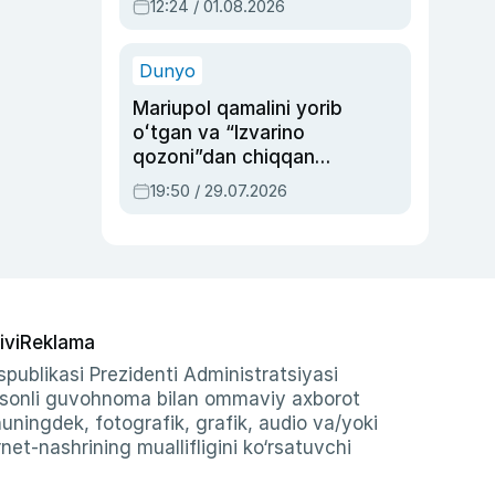
12:24 / 01.08.2026
ayblovlardan asrab
qolgan voqea
Dunyo
Mariupol qamalini yorib
oʻtgan va “Izvarino
qozoni”dan chiqqan
qahramon — Ukraina
19:50 / 29.07.2026
armiyasi bosh
qoʻmondoni Drapatiy
haqida
ivi
Reklama
publikasi Prezidenti Administratsiyasi
-sonli guvohnoma bilan ommaviy axborot
shuningdek, fotografik, grafik, audio va/yoki
et-nashrining muallifligini ko‘rsatuvchi