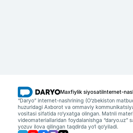
Maxfiylik siyosati
Internet-nas
“Daryo” internet-nashrining (O‘zbekiston matbuo
huzuridagi Axborot va ommaviy kommunikatsiyal
vositasi sifatida ro‘yxatga olingan. Matnli materi
videomateriallaridan foydalanishga “daryo.uz” sa
yozuv ilova qilingan taqdirda yo‘l qo‘yiladi.