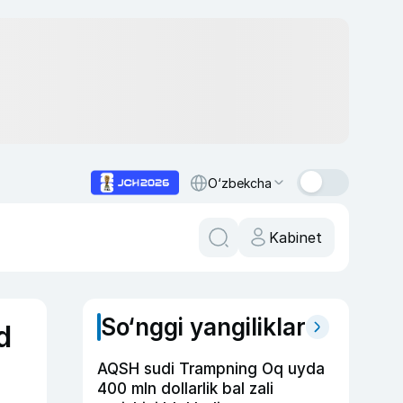
O‘zbekcha
Kabinet
So‘nggi yangiliklar
d
AQSH sudi Trampning Oq uyda
400 mln dollarlik bal zali