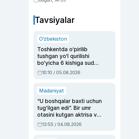
Tavsiyalar
O‘zbekiston
Toshkentda o‘pirilib
tushgan yo‘l qurilishi
bo‘yicha 6 kishiga sud
hukmi o‘qildi
10:10 / 05.08.2026
Madaniyat
“U boshqalar baxti uchun
tug‘ilgan edi”. Bir umr
otasini kutgan aktrisa va
dublyaj ustasi Rimma
13:55 / 04.08.2026
Ahmedovaning
sinovlarga to‘la hayoti