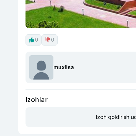
0
0
muxlisa
Izohlar
Izoh qoldirish 