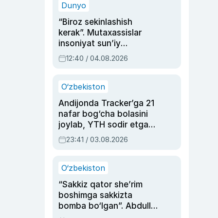
Dunyo
“Biroz sekinlashish
kerak”. Mutaxassislar
insoniyat sun’iy
intellektni boshqara
12:40 / 04.08.2026
olmay qolishidan xavotir
bildirdi
O‘zbekiston
Andijonda Tracker’ga 21
nafar bog‘cha bolasini
joylab, YTH sodir etgan
ayolga sud hukmi o‘qildi
23:41 / 03.08.2026
O‘zbekiston
“Sakkiz qator she’rim
boshimga sakkizta
bomba bo‘lgan”. Abdulla
Oripovni siyosiy