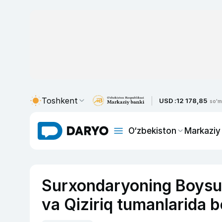
Toshkent
USD :
12 178,85
so'm
O‘zbekiston
Markaziy
Surxondaryoning Boysu
va Qiziriq tumanlarida be