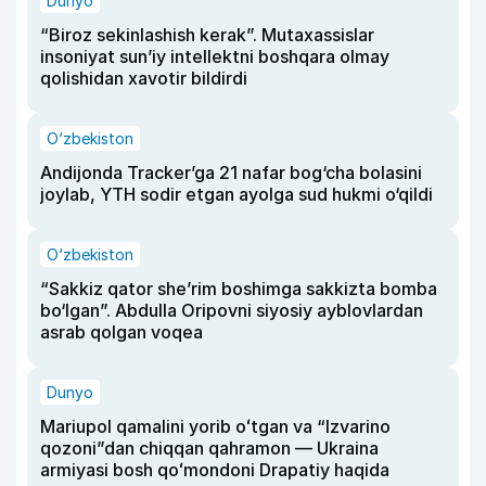
Dunyo
“Biroz sekinlashish kerak”. Mutaxassislar
insoniyat sun’iy intellektni boshqara olmay
qolishidan xavotir bildirdi
O‘zbekiston
Andijonda Tracker’ga 21 nafar bog‘cha bolasini
joylab, YTH sodir etgan ayolga sud hukmi o‘qildi
O‘zbekiston
“Sakkiz qator she’rim boshimga sakkizta bomba
bo‘lgan”. Abdulla Oripovni siyosiy ayblovlardan
asrab qolgan voqea
Dunyo
Mariupol qamalini yorib oʻtgan va “Izvarino
qozoni”dan chiqqan qahramon — Ukraina
armiyasi bosh qoʻmondoni Drapatiy haqida