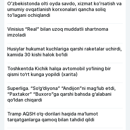
Oʻzbekistonda olti oyda savdo, xizmat koʻrsatish va
umumiy ovqatlanish korxonalari qancha soliq
toʻlagani ochiqlandi
Vinisius “Real” bilan uzoq muddatli shartnoma
imzoladi
Husiylar hukumat kuchlariga qarshi raketalar uchirdi,
kamida 30 kishi halok bo‘ldi
Toshkentda Kichik halqa avtomobil yo‘lining bir
qismi to‘rt kunga yopildi (xarita)
Superliga. “So‘g‘diyona” “Andijon”ni mag‘lub etdi,
“Paxtakor” “Buxoro”ga qarshi bahsda g‘alabani
qo‘ldan chiqardi
Tramp AQSH o‘q-dorilari haqida ma’lumot
tarqatganlarga qamoq bilan tahdid qildi