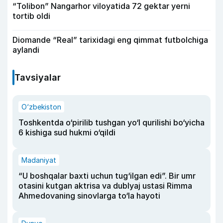
“Tolibon” Nangarhor viloyatida 72 gektar yerni
tortib oldi
Diomande “Real” tarixidagi eng qimmat futbolchiga
aylandi
Tavsiyalar
O‘zbekiston
Toshkentda o‘pirilib tushgan yo‘l qurilishi bo‘yicha
6 kishiga sud hukmi o‘qildi
Madaniyat
“U boshqalar baxti uchun tug‘ilgan edi”. Bir umr
otasini kutgan aktrisa va dublyaj ustasi Rimma
Ahmedovaning sinovlarga to‘la hayoti