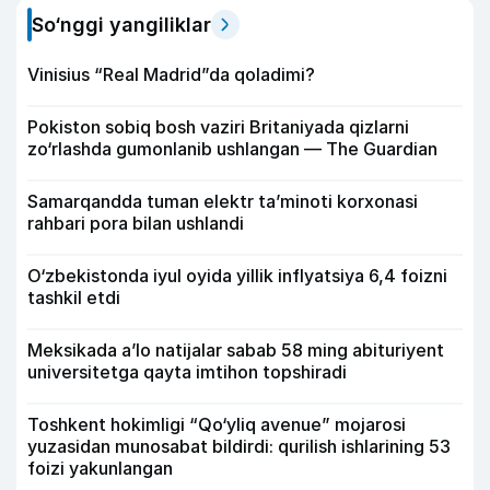
So‘nggi yangiliklar
Vinisius “Real Madrid”da qoladimi?
Pokiston sobiq bosh vaziri Britaniyada qizlarni
zo‘rlashda gumonlanib ushlangan — The Guardian
Samarqandda tuman elektr ta’minoti korxonasi
rahbari pora bilan ushlandi
O‘zbekistonda iyul oyida yillik inflyatsiya 6,4 foizni
tashkil etdi
Meksikada a’lo natijalar sabab 58 ming abituriyent
universitetga qayta imtihon topshiradi
Toshkent hokimligi “Qo‘yliq avenue” mojarosi
yuzasidan munosabat bildirdi: qurilish ishlarining 53
foizi yakunlangan