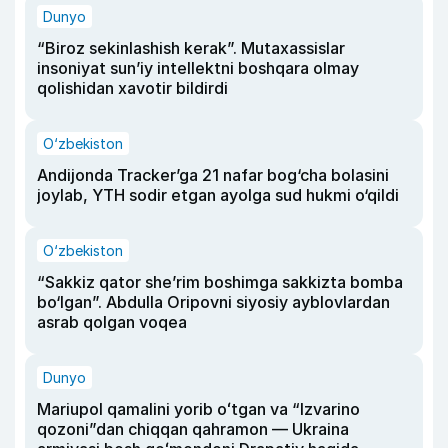
Dunyo
“Biroz sekinlashish kerak”. Mutaxassislar
insoniyat sun’iy intellektni boshqara olmay
qolishidan xavotir bildirdi
O‘zbekiston
Andijonda Tracker’ga 21 nafar bog‘cha bolasini
joylab, YTH sodir etgan ayolga sud hukmi o‘qildi
O‘zbekiston
“Sakkiz qator she’rim boshimga sakkizta bomba
bo‘lgan”. Abdulla Oripovni siyosiy ayblovlardan
asrab qolgan voqea
Dunyo
Mariupol qamalini yorib oʻtgan va “Izvarino
qozoni”dan chiqqan qahramon — Ukraina