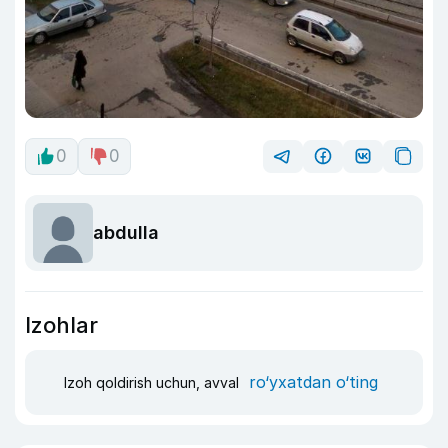
0
0
abdulla
Izohlar
ro‘yxatdan o‘ting
Izoh qoldirish uchun, avval