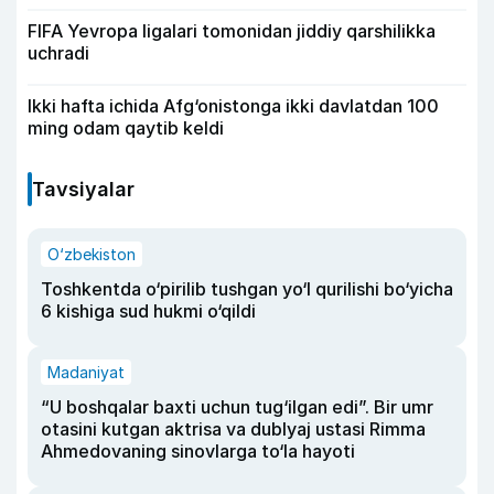
FIFA Yevropa ligalari tomonidan jiddiy qarshilikka
uchradi
Ikki hafta ichida Afg‘onistonga ikki davlatdan 100
ming odam qaytib keldi
Tavsiyalar
O‘zbekiston
Toshkentda o‘pirilib tushgan yo‘l qurilishi bo‘yicha
6 kishiga sud hukmi o‘qildi
Madaniyat
“U boshqalar baxti uchun tug‘ilgan edi”. Bir umr
otasini kutgan aktrisa va dublyaj ustasi Rimma
Ahmedovaning sinovlarga to‘la hayoti