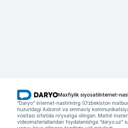
Maxfiylik siyosati
Internet-nas
“Daryo” internet-nashrining (O‘zbekiston matbuo
huzuridagi Axborot va ommaviy kommunikatsiyal
vositasi sifatida ro‘yxatga olingan. Matnli materi
videomateriallaridan foydalanishga “daryo.uz” sa