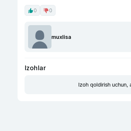
0
0
muxlisa
Izohlar
Izoh qoldirish uchun,