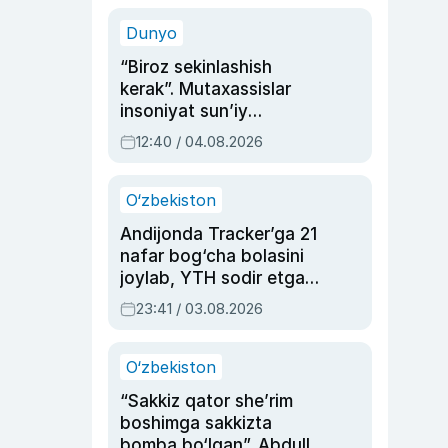
sinovlarga to‘la hayoti
Dunyo
“Biroz sekinlashish
kerak”. Mutaxassislar
insoniyat sun’iy
intellektni boshqara
12:40 / 04.08.2026
olmay qolishidan xavotir
bildirdi
O‘zbekiston
Andijonda Tracker’ga 21
nafar bog‘cha bolasini
joylab, YTH sodir etgan
ayolga sud hukmi o‘qildi
23:41 / 03.08.2026
O‘zbekiston
“Sakkiz qator she’rim
boshimga sakkizta
bomba bo‘lgan”. Abdulla