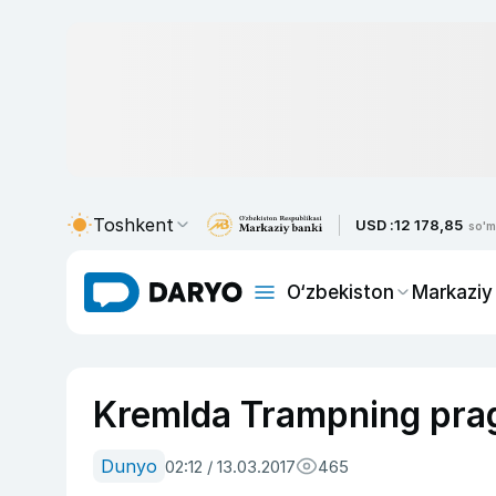
Toshkent
USD :
12 178,85
so'm
O‘zbekiston
Markaziy
Kremlda Trampning pragm
Dunyo
02:12 / 13.03.2017
465