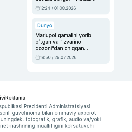
Oripovni siyosiy
12:24 / 01.08.2026
ayblovlardan asrab
qolgan voqea
Dunyo
Mariupol qamalini yorib
oʻtgan va “Izvarino
qozoni”dan chiqqan
qahramon — Ukraina
19:50 / 29.07.2026
armiyasi bosh
qoʻmondoni Drapatiy
haqida
ivi
Reklama
publikasi Prezidenti Administratsiyasi
-sonli guvohnoma bilan ommaviy axborot
shuningdek, fotografik, grafik, audio va/yoki
et-nashrining muallifligini ko‘rsatuvchi