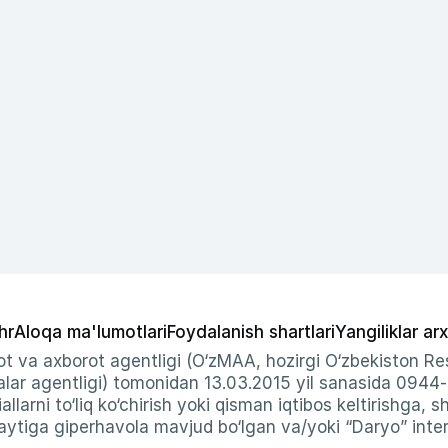
hr
Aloqa ma'lumotlari
Foydalanish shartlari
Yangiliklar arx
t va axborot agentligi (O‘zMAA, hozirgi O‘zbekiston Res
ar agentligi) tomonidan 13.03.2015 yil sanasida 0944
allarni to‘liq ko‘chirish yoki qisman iqtibos keltirishga, 
ytiga giperhavola mavjud bo‘lgan va/yoki “Daryo” intern