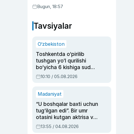
Bugun, 18:57
Tavsiyalar
O‘zbekiston
Toshkentda o‘pirilib
tushgan yo‘l qurilishi
bo‘yicha 6 kishiga sud
hukmi o‘qildi
10:10 / 05.08.2026
Madaniyat
“U boshqalar baxti uchun
tug‘ilgan edi”. Bir umr
otasini kutgan aktrisa va
dublyaj ustasi Rimma
13:55 / 04.08.2026
Ahmedovaning