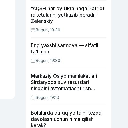
“AQSH har oy Ukrainaga Patriot
raketalarini yetkazib beradi” —
Zelenskiy
Bugun, 19:30
Eng yaxshi sarmoya — sifatli
ta’limdir
Bugun, 19:30
Markaziy Osiyo mamlakatlari
Sirdaryoda suv resurslari
hisobini avtomatlashtirish
rejasini ishlab chiqishni
Bugun, 19:10
ma’qulladi
Bolalarda quruq yo‘talni tezda
davolash uchun nima qilish
kerak?