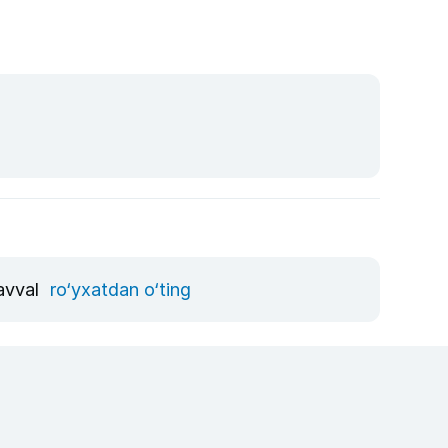
 avval
ro‘yxatdan o‘ting