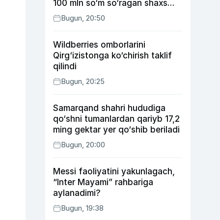
100 mln so‘m so‘ragan shaxs
ushlandi
Bugun, 20:50
Wildberries omborlarini
Qirg‘izistonga ko‘chirish taklif
qilindi
Bugun, 20:25
Samarqand shahri hududiga
qo‘shni tumanlardan qariyb 17,2
ming gektar yer qo‘shib beriladi
Bugun, 20:00
Messi faoliyatini yakunlagach,
“Inter Mayami” rahbariga
aylanadimi?
Bugun, 19:38