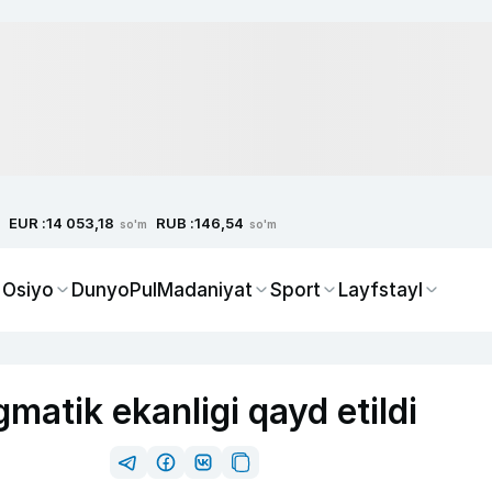
EUR :
RUB :
14 053,18
146,54
so'm
so'm
 Osiyo
Dunyo
Pul
Madaniyat
Sport
Layfstayl
atik ekanligi qayd etildi