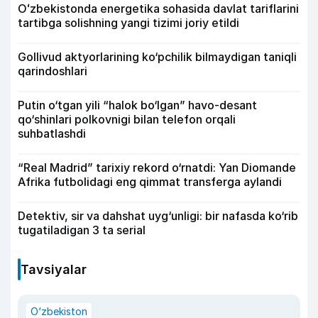
Oʻzbekistonda energetika sohasida davlat tariflarini
tartibga solishning yangi tizimi joriy etildi
Gollivud aktyorlarining ko‘pchilik bilmaydigan taniqli
qarindoshlari
Putin o‘tgan yili “halok bo‘lgan” havo-desant
qo‘shinlari polkovnigi bilan telefon orqali
suhbatlashdi
“Real Madrid” tarixiy rekord o‘rnatdi: Yan Diomande
Afrika futbolidagi eng qimmat transferga aylandi
Detektiv, sir va dahshat uyg‘unligi: bir nafasda ko‘rib
tugatiladigan 3 ta serial
Tavsiyalar
O‘zbekiston