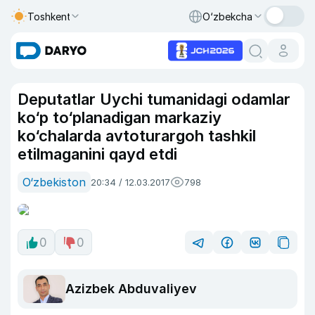
Toshkent
O‘zbekcha
Deputatlar Uychi tumanidagi odamlar
ko‘p to‘planadigan markaziy
ko‘chalarda avtoturargoh tashkil
etilmaganini qayd etdi
O‘zbekiston
20:34 / 12.03.2017
798
0
0
Azizbek Abduvaliyev