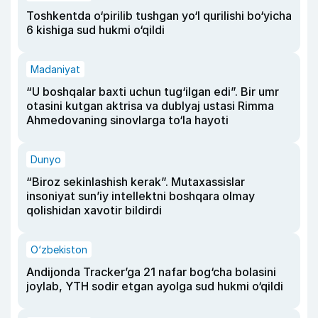
Toshkentda o‘pirilib tushgan yo‘l qurilishi bo‘yicha
6 kishiga sud hukmi o‘qildi
Madaniyat
“U boshqalar baxti uchun tug‘ilgan edi”. Bir umr
otasini kutgan aktrisa va dublyaj ustasi Rimma
Ahmedovaning sinovlarga to‘la hayoti
Dunyo
“Biroz sekinlashish kerak”. Mutaxassislar
insoniyat sun’iy intellektni boshqara olmay
qolishidan xavotir bildirdi
O‘zbekiston
Andijonda Tracker’ga 21 nafar bog‘cha bolasini
joylab, YTH sodir etgan ayolga sud hukmi o‘qildi