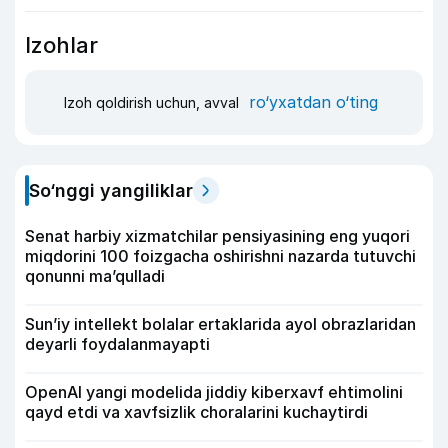
Izohlar
ro‘yxatdan o‘ting
Izoh qoldirish uchun, avval
So‘nggi yangiliklar
Senat harbiy xizmatchilar pensiyasining eng yuqori
miqdorini 100 foizgacha oshirishni nazarda tutuvchi
qonunni ma’qulladi
Sun’iy intellekt bolalar ertaklarida ayol obrazlaridan
deyarli foydalanmayapti
OpenAI yangi modelida jiddiy kiberxavf ehtimolini
qayd etdi va xavfsizlik choralarini kuchaytirdi