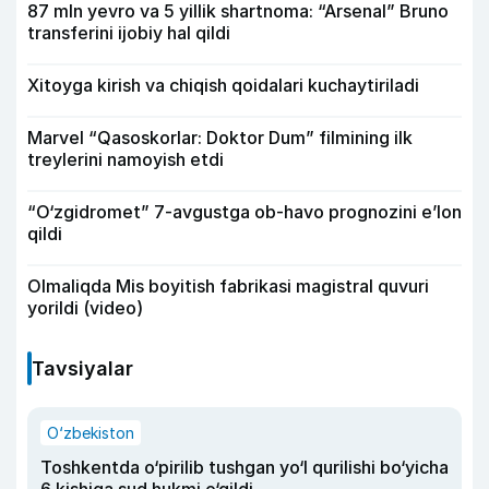
87 mln yevro va 5 yillik shartnoma: “Arsenal” Bruno
transferini ijobiy hal qildi
Xitoyga kirish va chiqish qoidalari kuchaytiriladi
Marvel “Qasoskorlar: Doktor Dum” filmining ilk
treylerini namoyish etdi
“O‘zgidromet” 7-avgustga ob-havo prognozini e’lon
qildi
Olmaliqda Mis boyitish fabrikasi magistral quvuri
yorildi (video)
Tavsiyalar
O‘zbekiston
Toshkentda o‘pirilib tushgan yo‘l qurilishi bo‘yicha