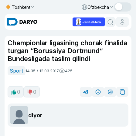
Toshkent
O‘zbekcha
Chempionlar ligasining chorak finalida
turgan “Borussiya Dortmund”
Bundesligada taslim qilindi
Sport
14:35 / 12.03.2017
425
0
0
diyor