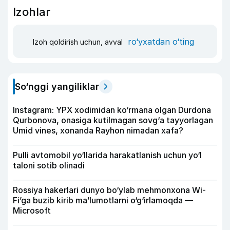
Izohlar
ro‘yxatdan o‘ting
Izoh qoldirish uchun, avval
So‘nggi yangiliklar
Instagram: YPX xodimidan ko‘rmana olgan Durdona
Qurbonova, onasiga kutilmagan sovg‘a tayyorlagan
Umid vines, xonanda Rayhon nimadan xafa?
Pulli avtomobil yo‘llarida harakatlanish uchun yo‘l
taloni sotib olinadi
Rossiya hakerlari dunyo bo‘ylab mehmonxona Wi-
Fi’ga buzib kirib ma’lumotlarni o‘g‘irlamoqda —
Microsoft