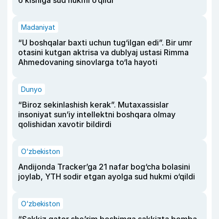
6 kishiga sud hukmi o‘qildi
Madaniyat
“U boshqalar baxti uchun tug‘ilgan edi”. Bir umr
otasini kutgan aktrisa va dublyaj ustasi Rimma
Ahmedovaning sinovlarga to‘la hayoti
Dunyo
“Biroz sekinlashish kerak”. Mutaxassislar
insoniyat sun’iy intellektni boshqara olmay
qolishidan xavotir bildirdi
O‘zbekiston
Andijonda Tracker’ga 21 nafar bog‘cha bolasini
joylab, YTH sodir etgan ayolga sud hukmi o‘qildi
O‘zbekiston