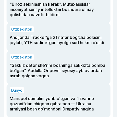
“Biroz sekinlashish kerak”. Mutaxassislar
insoniyat sun’iy intellektni boshqara olmay
qolishidan xavotir bildirdi
O‘zbekiston
Andijonda Tracker’ga 21 nafar bog‘cha bolasini
joylab, YTH sodir etgan ayolga sud hukmi o‘qildi
O‘zbekiston
“Sakkiz qator she’rim boshimga sakkizta bomba
bo‘lgan”. Abdulla Oripovni siyosiy ayblovlardan
asrab qolgan voqea
Dunyo
Mariupol qamalini yorib oʻtgan va “Izvarino
qozoni”dan chiqqan qahramon — Ukraina
armiyasi bosh qoʻmondoni Drapatiy haqida