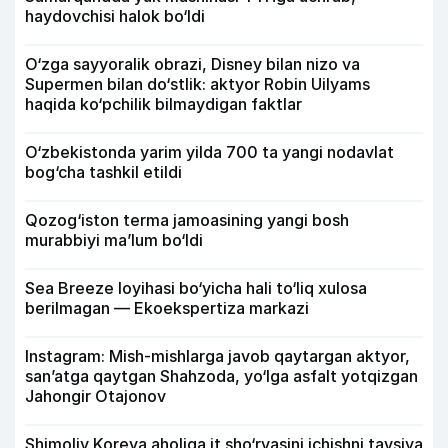
haydovchisi halok bo‘ldi
O‘zga sayyoralik obrazi, Disney bilan nizo va
Supermen bilan do‘stlik: aktyor Robin Uilyams
haqida ko‘pchilik bilmaydigan faktlar
O‘zbekistonda yarim yilda 700 ta yangi nodavlat
bog‘cha tashkil etildi
Qozog‘iston terma jamoasining yangi bosh
murabbiyi ma’lum bo‘ldi
Sea Breeze loyihasi bo‘yicha hali to‘liq xulosa
berilmagan — Ekoekspertiza markazi
Instagram: Mish-mishlarga javob qaytargan aktyor,
san’atga qaytgan Shahzoda, yo‘lga asfalt yotqizgan
Jahongir Otajonov
Shimoliy Koreya aholiga it sho‘rvasini ichishni tavsiya