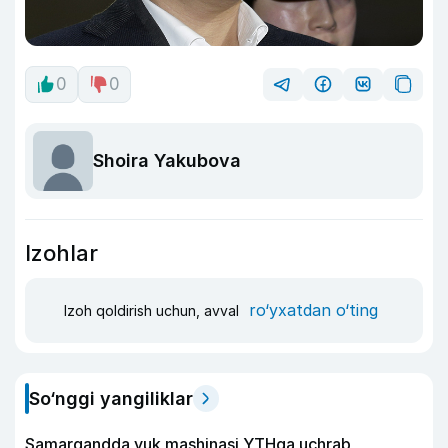
0
0
Shoira Yakubova
Izohlar
ro‘yxatdan o‘ting
Izoh qoldirish uchun, avval
So‘nggi yangiliklar
Samarqandda yuk mashinasi YTHga uchrab,