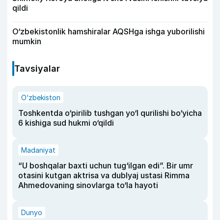
qildi
O‘zbekistonlik hamshiralar AQSHga ishga yuborilishi
mumkin
Tavsiyalar
O‘zbekiston
Toshkentda o‘pirilib tushgan yo‘l qurilishi bo‘yicha
6 kishiga sud hukmi o‘qildi
Madaniyat
“U boshqalar baxti uchun tug‘ilgan edi”. Bir umr
otasini kutgan aktrisa va dublyaj ustasi Rimma
Ahmedovaning sinovlarga to‘la hayoti
Dunyo