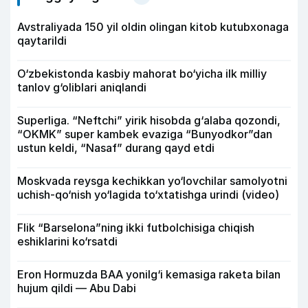
Avstraliyada 150 yil oldin olingan kitob kutubxonaga
qaytarildi
O‘zbekistonda kasbiy mahorat bo‘yicha ilk milliy
tanlov g‘oliblari aniqlandi
Superliga. “Neftchi” yirik hisobda g‘alaba qozondi,
“OKMK” super kambek evaziga “Bunyodkor”dan
ustun keldi, “Nasaf” durang qayd etdi
Moskvada reysga kechikkan yo‘lovchilar samolyotni
uchish-qo‘nish yo‘lagida to‘xtatishga urindi (video)
Flik “Barselona”ning ikki futbolchisiga chiqish
eshiklarini ko‘rsatdi
Eron Hormuzda BAA yonilg‘i kemasiga raketa bilan
hujum qildi — Abu Dabi