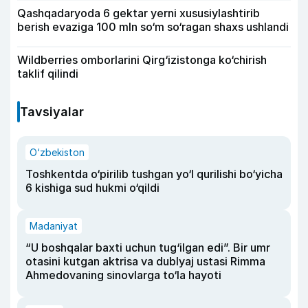
Qashqadaryoda 6 gektar yerni xususiylashtirib
berish evaziga 100 mln so‘m so‘ragan shaxs ushlandi
Wildberries omborlarini Qirg‘izistonga ko‘chirish
taklif qilindi
Tavsiyalar
O‘zbekiston
Toshkentda o‘pirilib tushgan yo‘l qurilishi bo‘yicha
6 kishiga sud hukmi o‘qildi
Madaniyat
“U boshqalar baxti uchun tug‘ilgan edi”. Bir umr
otasini kutgan aktrisa va dublyaj ustasi Rimma
Ahmedovaning sinovlarga to‘la hayoti