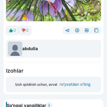
0
0
abdulla
Izohlar
ro‘yxatdan o‘ting
Izoh qoldirish uchun, avval
So‘nggi yangiliklar