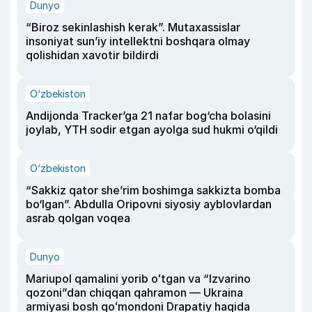
Dunyo
“Biroz sekinlashish kerak”. Mutaxassislar
insoniyat sun’iy intellektni boshqara olmay
qolishidan xavotir bildirdi
O‘zbekiston
Andijonda Tracker’ga 21 nafar bog‘cha bolasini
joylab, YTH sodir etgan ayolga sud hukmi o‘qildi
O‘zbekiston
“Sakkiz qator she’rim boshimga sakkizta bomba
bo‘lgan”. Abdulla Oripovni siyosiy ayblovlardan
asrab qolgan voqea
Dunyo
Mariupol qamalini yorib oʻtgan va “Izvarino
qozoni”dan chiqqan qahramon — Ukraina
armiyasi bosh qoʻmondoni Drapatiy haqida