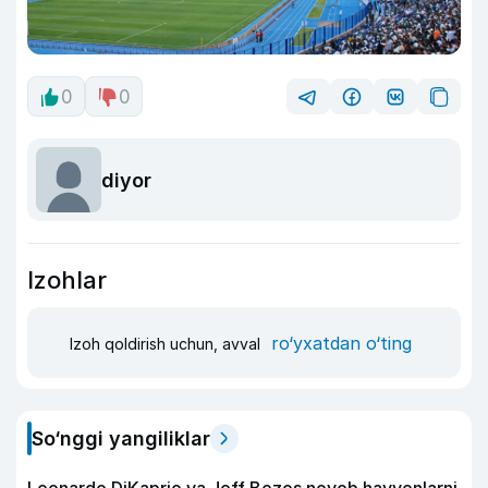
0
0
diyor
Izohlar
ro‘yxatdan o‘ting
Izoh qoldirish uchun, avval
So‘nggi yangiliklar