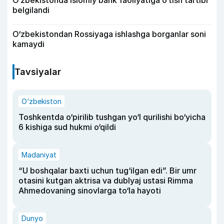
O‘zbekistonda islomiy bank faoliyatiga o‘tish tartibi
belgilandi
O‘zbekistondan Rossiyaga ishlashga borganlar soni
kamaydi
Tavsiyalar
O‘zbekiston
Toshkentda o‘pirilib tushgan yo‘l qurilishi bo‘yicha
6 kishiga sud hukmi o‘qildi
Madaniyat
“U boshqalar baxti uchun tug‘ilgan edi”. Bir umr
otasini kutgan aktrisa va dublyaj ustasi Rimma
Ahmedovaning sinovlarga to‘la hayoti
Dunyo