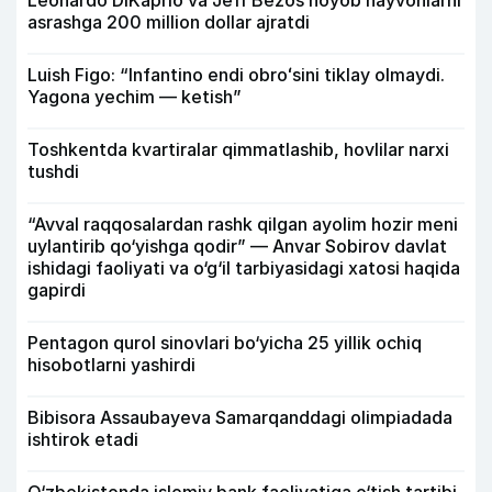
Leonardo DiKaprio va Jeff Bezos noyob hayvonlarni
asrashga 200 million dollar ajratdi
Luish Figo: “Infantino endi obroʻsini tiklay olmaydi.
Yagona yechim — ketish”
Toshkentda kvartiralar qimmatlashib, hovlilar narxi
tushdi
“Avval raqqosalardan rashk qilgan ayolim hozir meni
uylantirib qo‘yishga qodir” — Anvar Sobirov davlat
ishidagi faoliyati va o‘g‘il tarbiyasidagi xatosi haqida
gapirdi
Pentagon qurol sinovlari bo‘yicha 25 yillik ochiq
hisobotlarni yashirdi
Bibisora Assaubayeva Samarqanddagi olimpiadada
ishtirok etadi