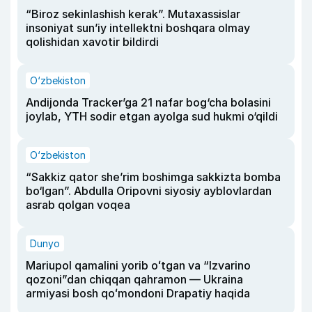
“Biroz sekinlashish kerak”. Mutaxassislar
insoniyat sun’iy intellektni boshqara olmay
qolishidan xavotir bildirdi
O‘zbekiston
Andijonda Tracker’ga 21 nafar bog‘cha bolasini
joylab, YTH sodir etgan ayolga sud hukmi o‘qildi
O‘zbekiston
“Sakkiz qator she’rim boshimga sakkizta bomba
bo‘lgan”. Abdulla Oripovni siyosiy ayblovlardan
asrab qolgan voqea
Dunyo
Mariupol qamalini yorib oʻtgan va “Izvarino
qozoni”dan chiqqan qahramon — Ukraina
armiyasi bosh qoʻmondoni Drapatiy haqida