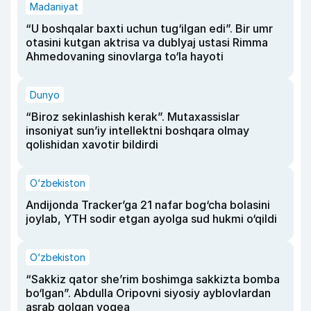
Madaniyat
“U boshqalar baxti uchun tug‘ilgan edi”. Bir umr
otasini kutgan aktrisa va dublyaj ustasi Rimma
Ahmedovaning sinovlarga to‘la hayoti
Dunyo
“Biroz sekinlashish kerak”. Mutaxassislar
insoniyat sun’iy intellektni boshqara olmay
qolishidan xavotir bildirdi
O‘zbekiston
Andijonda Tracker’ga 21 nafar bog‘cha bolasini
joylab, YTH sodir etgan ayolga sud hukmi o‘qildi
O‘zbekiston
“Sakkiz qator she’rim boshimga sakkizta bomba
bo‘lgan”. Abdulla Oripovni siyosiy ayblovlardan
asrab qolgan voqea