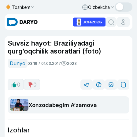
Toshkent
O‘zbekcha
Suvsiz hayot: Braziliyadagi
qurg‘oqchilik asoratlari (foto)
Dunyo
03:19 / 01.03.2017
2023
0
0
Xonzodabegim A’zamova
Izohlar