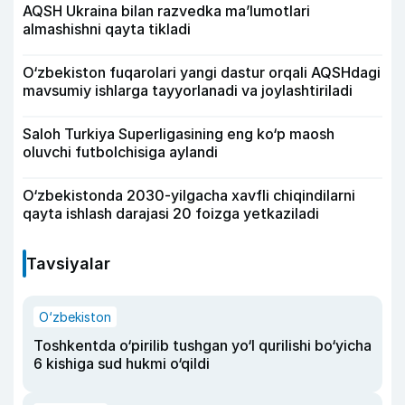
AQSH Ukraina bilan razvedka ma’lumotlari
almashishni qayta tikladi
O‘zbekiston fuqarolari yangi dastur orqali AQSHdagi
mavsumiy ishlarga tayyorlanadi va joylashtiriladi
Saloh Turkiya Superligasining eng ko‘p maosh
oluvchi futbolchisiga aylandi
O‘zbekistonda 2030-yilgacha xavfli chiqindilarni
qayta ishlash darajasi 20 foizga yetkaziladi
Tavsiyalar
O‘zbekiston
Toshkentda o‘pirilib tushgan yo‘l qurilishi bo‘yicha
6 kishiga sud hukmi o‘qildi