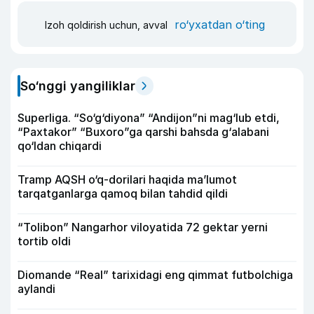
ro‘yxatdan o‘ting
Izoh qoldirish uchun, avval
So‘nggi yangiliklar
Superliga. “So‘g‘diyona” “Andijon”ni mag‘lub etdi,
“Paxtakor” “Buxoro”ga qarshi bahsda g‘alabani
qo‘ldan chiqardi
Tramp AQSH o‘q-dorilari haqida ma’lumot
tarqatganlarga qamoq bilan tahdid qildi
“Tolibon” Nangarhor viloyatida 72 gektar yerni
tortib oldi
Diomande “Real” tarixidagi eng qimmat futbolchiga
aylandi